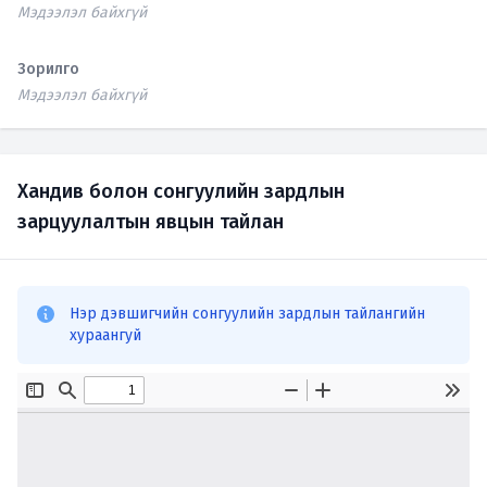
Мэдээлэл байхгүй
Зорилго
Мэдээлэл байхгүй
Хандив болон сонгуулийн зардлын
зарцуулалтын явцын тайлан
Нэр дэвшигчийн сонгуулийн зардлын тайлангийн
хураангуй