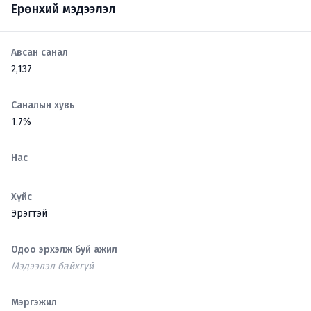
Ерөнхий мэдээлэл
Авсан санал
2,137
Саналын хувь
1.7%
Нас
Хүйс
Эрэгтэй
Одоо эрхэлж буй ажил
Мэдээлэл байхгүй
Мэргэжил