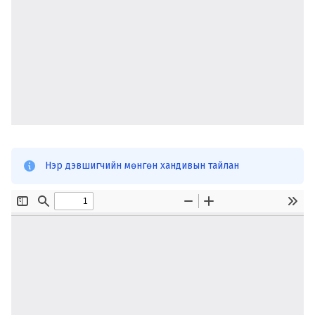
Нэр дэвшигчийн мөнгөн хандивын тайлан