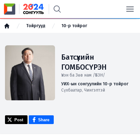
Тойргууд
10-р тойрог
Батсүхийн
ГОМБОСҮРЭН
Үнэн ба Зөв нам /ҮБЗН/
УИХ-ын сонгуулийн 10-р тойрог
Сүхбаатар, Чингэлтэй
Post
Share