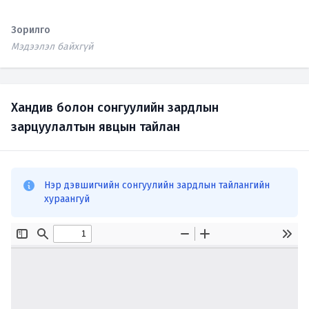
Зорилго
Мэдээлэл байхгүй
Хандив болон сонгуулийн зардлын
зарцуулалтын явцын тайлан
Нэр дэвшигчийн сонгуулийн зардлын тайлангийн
хураангуй