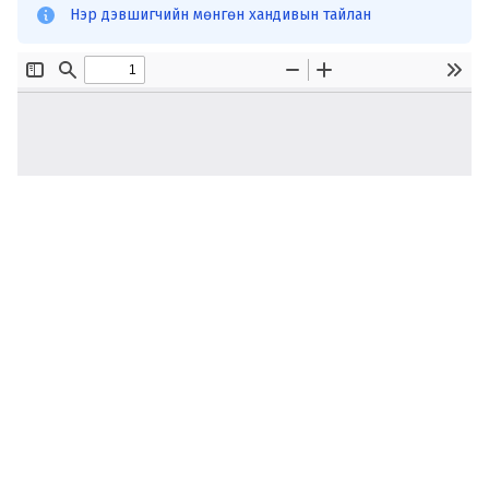
Нэр дэвшигчийн мөнгөн хандивын тайлан