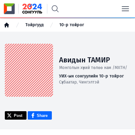
Тойргууд
10-р тойрог
Авидын ТАМИР
Монголын хүний төлөө нам /МХТН/
УИХ-ын сонгуулийн 10-р тойрог
Сүхбаатар, Чингэлтэй
Post
Share