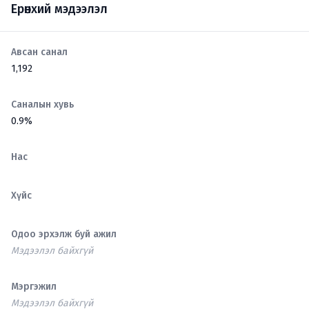
Ерөнхий мэдээлэл
Авсан санал
1,192
Саналын хувь
0.9%
Нас
Хүйс
Одоо эрхэлж буй ажил
Мэдээлэл байхгүй
Мэргэжил
Мэдээлэл байхгүй