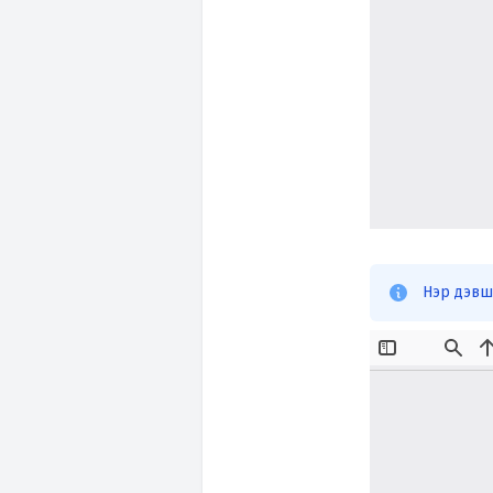
Нэр дэвш