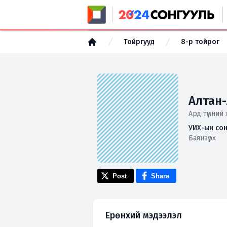
Тойргууд
8-р тойрог
Алтан
Ард түмний 
УИХ-ын сон
Баянзүрх
Post
Share
Ерөнхий мэдээлэл