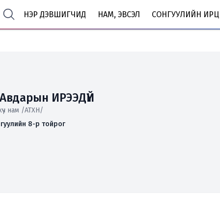
НЭР ДЭВШИГЧИД
НАМ, ЭВСЭЛ
СОНГУУЛИЙН ИРЦ
-Авдарын ИРЭЭДҮЙ
хүч нам /АТХН/
гуулийн 8-р тойрог