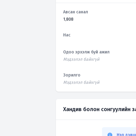
Авсан санал
1,808
Нас
Одоо эрхэлж буй ажил
Мэдээлэл байхгүй
Зорилго
Мэдээлэл байхгүй
Хандив болон сонгуулийн 
Нэр дэвш