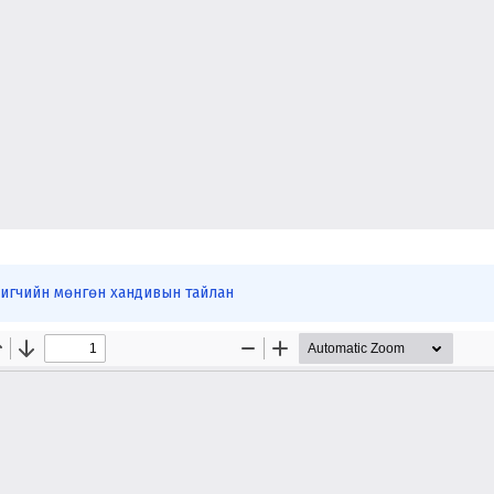
игчийн мөнгөн хандивын тайлан