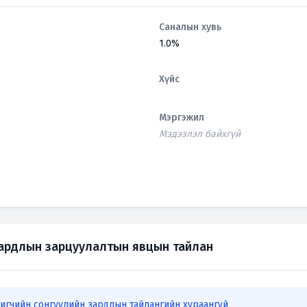
Саналын хувь
1.0%
Хүйс
Мэргэжил
Мэдээлэл байхгүй
зардлын зарцуулалтын явцын тайлан
игчийн сонгуулийн зардлын тайлангийн хураангуй