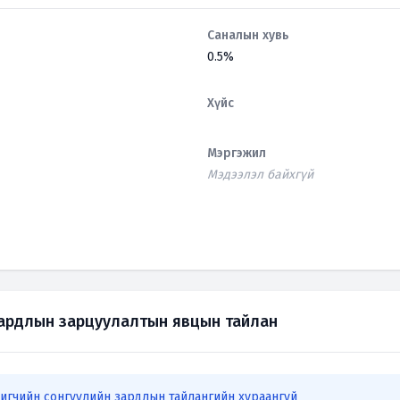
Саналын хувь
0.5%
Хүйс
Мэргэжил
Мэдээлэл байхгүй
зардлын зарцуулалтын явцын тайлан
игчийн сонгуулийн зардлын тайлангийн хураангуй