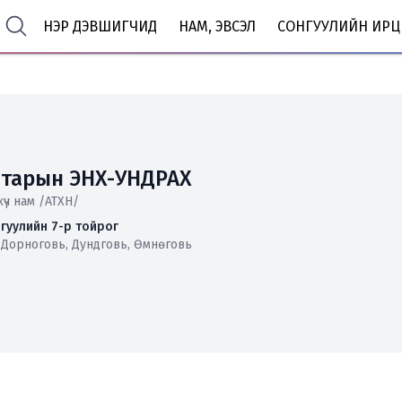
НЭР ДЭВШИГЧИД
НАМ, ЭВСЭЛ
СОНГУУЛИЙН ИРЦ
атарын ЭНХ-УНДРАХ
хүч нам /АТХН/
гуулийн 7-р тойрог
, Дорноговь, Дундговь, Өмнөговь