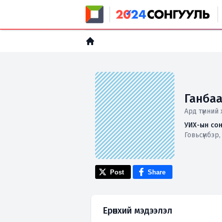
Ганба
Ард түмний 
УИХ-ын сон
Говьсүмбэр
Post
Share
Ерөнхий мэдээлэл