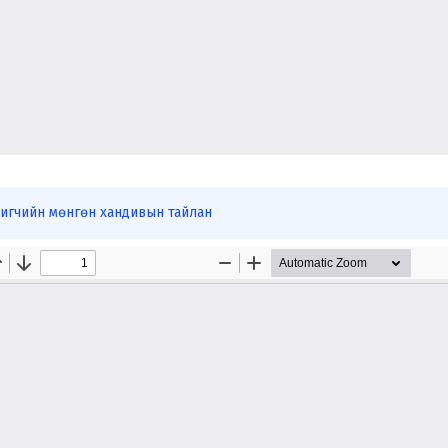
игчийн мөнгөн хандивын тайлан