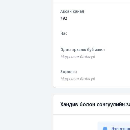
Авсан санал
492
Нас
Одоо эрхэлж буй ажил
Мэдээлэл байхгүй
Зорилго
Мэдээлэл байхгүй
Хандив болон сонгуулийн 
Нэр дэвш