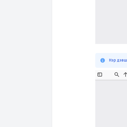
Нэр дэвш