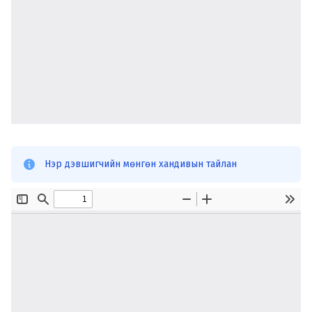
Нэр дэвшигчийн мөнгөн хандивын тайлан