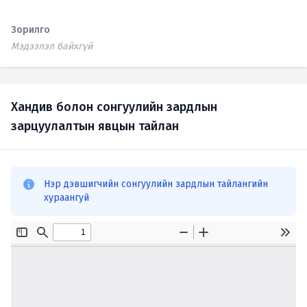
Зорилго
Мэдээлэл байхгүй
Хандив болон сонгуулийн зардлын
зарцуулалтын явцын тайлан
Нэр дэвшигчийн сонгуулийн зардлын тайлангийн
хураангуй