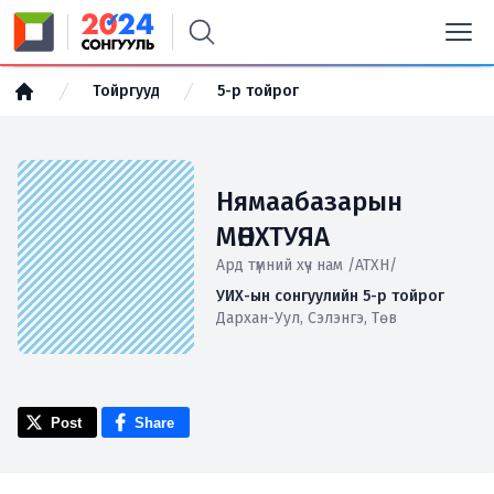
Тойргууд
5-р тойрог
Нямаабазарын
МӨНХТУЯА
Ард түмний хүч нам /АТХН/
УИХ-ын сонгуулийн 5-р тойрог
Дархан-Уул, Сэлэнгэ, Төв
Post
Share