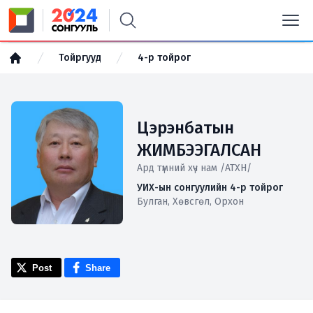
Тойргууд
4-р тойрог
Цэрэнбатын
ЖИМБЭЭГАЛСАН
Ард түмний хүч нам /АТХН/
УИХ-ын сонгуулийн 4-р тойрог
Булган, Хөвсгөл, Орхон
Post
Share