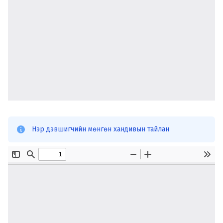
Нэр дэвшигчийн мөнгөн хандивын тайлан