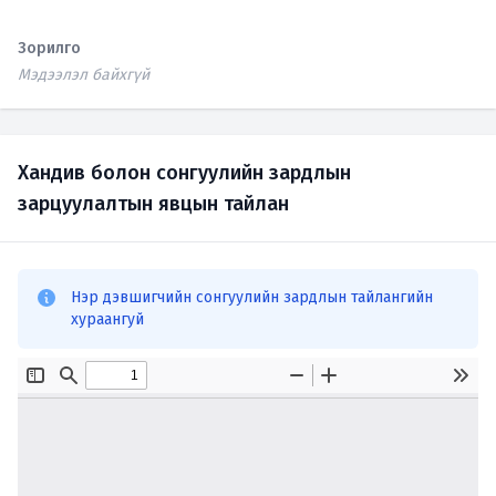
Зорилго
Мэдээлэл байхгүй
Хандив болон сонгуулийн зардлын
зарцуулалтын явцын тайлан
Нэр дэвшигчийн сонгуулийн зардлын тайлангийн
хураангуй