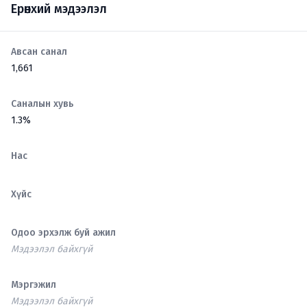
Ерөнхий мэдээлэл
Авсан санал
1,661
Саналын хувь
1.3%
Нас
Хүйс
Одоо эрхэлж буй ажил
Мэдээлэл байхгүй
Мэргэжил
Мэдээлэл байхгүй