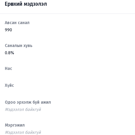
Ерөнхий мэдээлэл
Авсан санал
990
Саналын хувь
0.8%
Нас
Хүйс
Одоо эрхэлж буй ажил
Мэдээлэл байхгүй
Мэргэжил
Мэдээлэл байхгүй