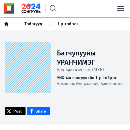
Тойргууд
1-р тойрог
Батчулууны
УРАНЧИМЭГ
Ард түмний хүч нам /АТХН/
УИХ-ын сонгуулийн 1-р тойрог
Архангай, Өвөрхангай, Баянхонгор
Post
Share