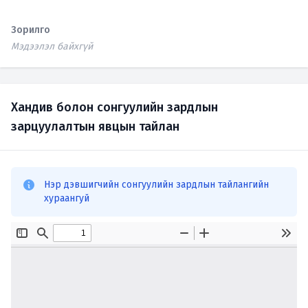
Зорилго
Мэдээлэл байхгүй
Хандив болон сонгуулийн зардлын
зарцуулалтын явцын тайлан
Нэр дэвшигчийн сонгуулийн зардлын тайлангийн
хураангуй