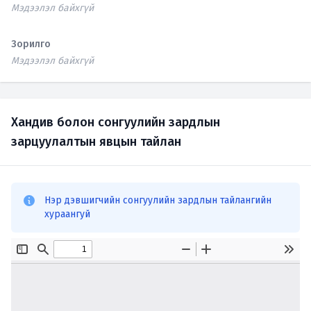
Мэдээлэл байхгүй
Зорилго
Мэдээлэл байхгүй
Хандив болон сонгуулийн зардлын
зарцуулалтын явцын тайлан
Нэр дэвшигчийн сонгуулийн зардлын тайлангийн
хураангуй