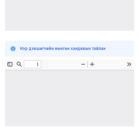
Нэр дэвшигчийн мөнгөн хандивын тайлан