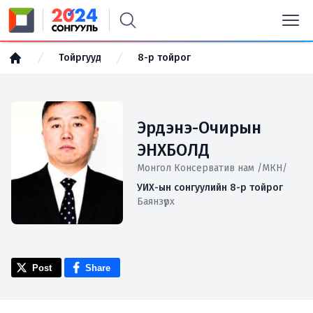
Тойргууд
8-р тойрог
Эрдэнэ-Очирын
ЭНХБОЛД
Монгол Консерватив нам /МКН/
УИХ-ын сонгуулийн 8-р тойрог
Баянзүрх
Post
Share