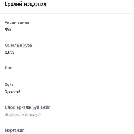
Ерөнхий мэдээлэл
Авсан санал
955
Саналын хувь
0.6%
Нас
Хүйс
Эрэгтэй
Одоо эрхэлж буй ажил
Мэдээлэл байхгүй
Мэргэжил