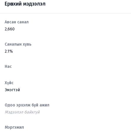
Ерөнхий мэдээлэл
Авсан санал
2,660
Саналын хувь
2.1%
Нас
Хүйс
Эмэгтэй
Одоо эрхэлж буй ажил
Мэдээлэл байхгүй
Мэргэжил