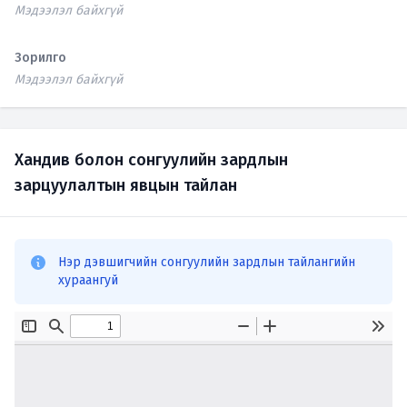
Мэдээлэл байхгүй
Зорилго
Мэдээлэл байхгүй
Хандив болон сонгуулийн зардлын
зарцуулалтын явцын тайлан
Нэр дэвшигчийн сонгуулийн зардлын тайлангийн
хураангуй