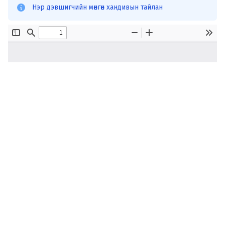
Нэр дэвшигчийн мөнгөн хандивын тайлан