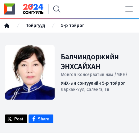
Тойргууд
5-р тойрог
Балчиндоржийн
ЭНХСАЙХАН
Монгол Консерватив нам /МКН/
УИХ-ын сонгуулийн 5-р тойрог
Дархан-Уул, Сэлэнгэ, Төв
Post
Share