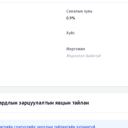
Саналын хувь
0.9%
Хүйс
Мэргэжил
Мэдээлэл байхгүй
зардлын зарцуулалтын явцын тайлан
игчийн сонгуулийн зардлын тайлангийн хураангуй