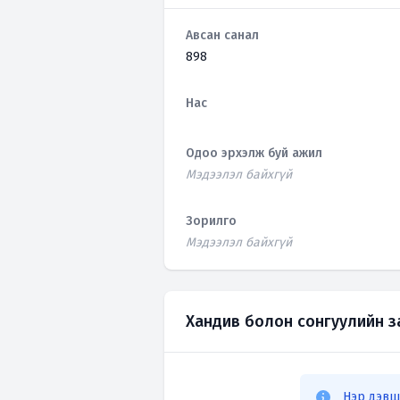
Авсан санал
898
Нас
Одоо эрхэлж буй ажил
Мэдээлэл байхгүй
Зорилго
Мэдээлэл байхгүй
Хандив болон сонгуулийн 
Нэр дэвш