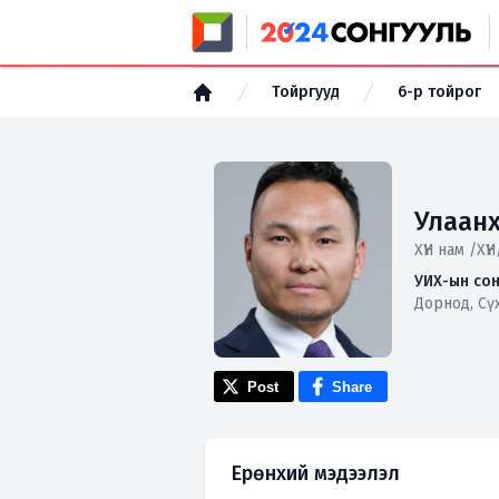
Тойргууд
6-р тойрог
Улаанх
ХҮН нам /ХҮН
УИХ-ын сон
Дорнод, Сү
Post
Share
Ерөнхий мэдээлэл