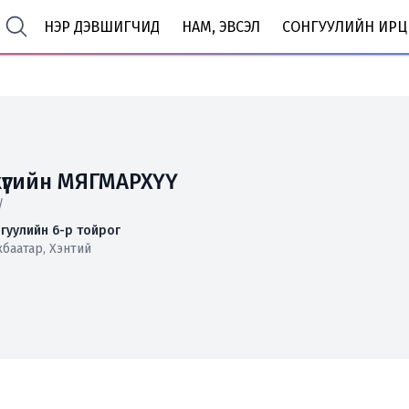
НЭР ДЭВШИГЧИД
НАМ, ЭВСЭЛ
СОНГУУЛИЙН ИРЦ
үүгийн МЯГМАРХҮҮ
/
гуулийн 6-р тойрог
хбаатар, Хэнтий