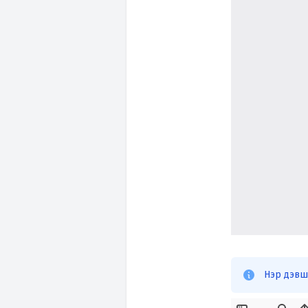
Нэр дэвш