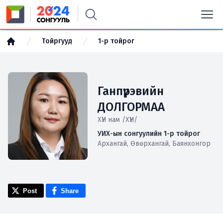
Тойргууд
1-р тойрог
Ганпүрэвийн
ДОЛГОРМАА
ХҮН нам /ХҮН/
УИХ-ын сонгуулийн 1-р тойрог
Архангай, Өвөрхангай, Баянхонгор
Post
Share