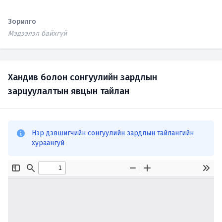
Зорилго
Мэдээлэл байхгүй
Хандив болон сонгуулийн зардлын
зарцуулалтын явцын тайлан
Нэр дэвшигчийн сонгуулийн зардлын тайлангийн
хураангуй