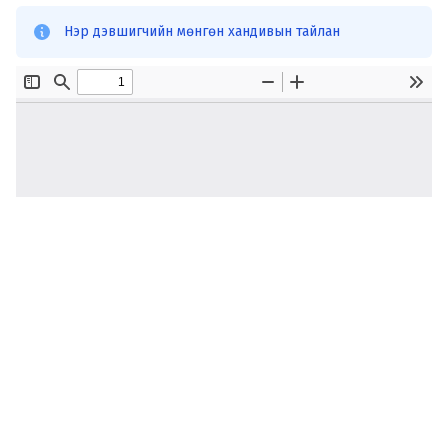
Нэр дэвшигчийн мөнгөн хандивын тайлан