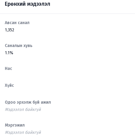
Ерөнхий мэдээлэл
Авсан санал
1,352
Саналын хувь
1.1%
Нас
Хүйс
Одоо эрхэлж буй ажил
Мэдээлэл байхгүй
Мэргэжил
Мэдээлэл байхгүй