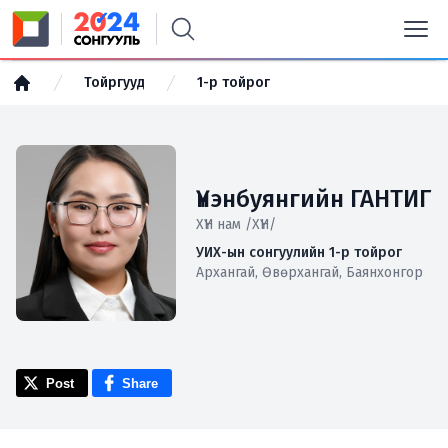
Тойргууд
1-р тойрог
Үнэнбуянгийн ГАНТИГ
ХҮН нам /ХҮН/
УИХ-ын сонгуулийн 1-р тойрог
Архангай, Өвөрхангай, Баянхонгор
Post
Share