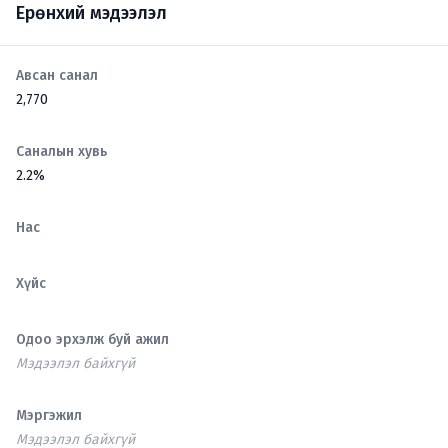
Ерөнхий мэдээлэл
Авсан санал
2,770
Саналын хувь
2.2%
Нас
Хүйс
Одоо эрхэлж буй ажил
Мэдээлэл байхгүй
Мэргэжил
Мэдээлэл байхгүй