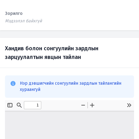
Зорилго
Мэдээлэл байхгүй
Хандив болон сонгуулийн зардлын
зарцуулалтын явцын тайлан
Нэр дэвшигчийн сонгуулийн зардлын тайлангийн
хураангуй