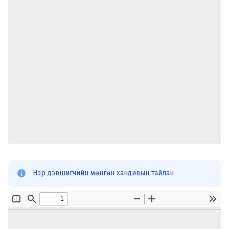
Нэр дэвшигчийн мөнгөн хандивын тайлан