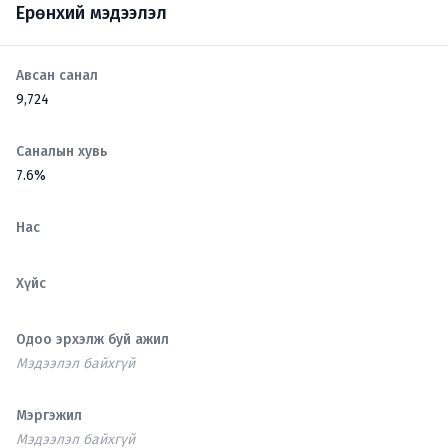
Ерөнхий мэдээлэл
Авсан санал
9,724
Саналын хувь
7.6%
Нас
Хүйс
Одоо эрхэлж буй ажил
Мэдээлэл байхгүй
Мэргэжил
Мэдээлэл байхгүй