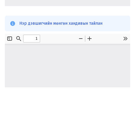
Нэр дэвшигчийн мөнгөн хандивын тайлан