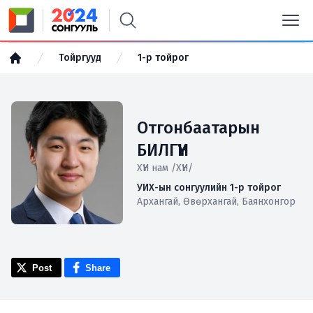
Тойргууд
1-р тойрог
Отгонбаатарын
БИЛГҮҮН
ХҮН нам /ХҮН/
УИХ-ын сонгуулийн 1-р тойрог
Архангай, Өвөрхангай, Баянхонгор
Post
Share