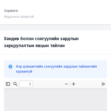
Зорилго
Мэдээлэл байхгүй
Хандив болон сонгуулийн зардлын
зарцуулалтын явцын тайлан
Нэр дэвшигчийн сонгуулийн зардлын тайлангийн
хураангуй