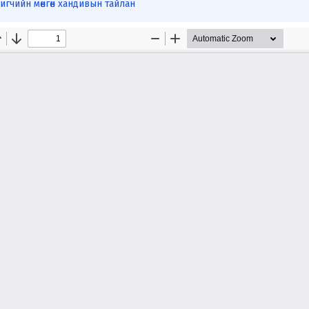
гчийн мөнгөн хандивын тайлан