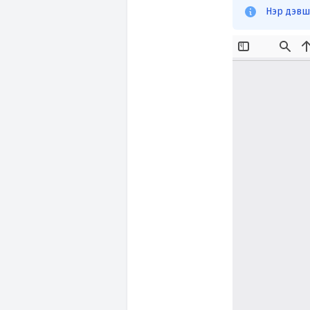
Нэр дэвш