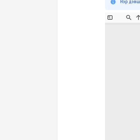
Нэр дэвши