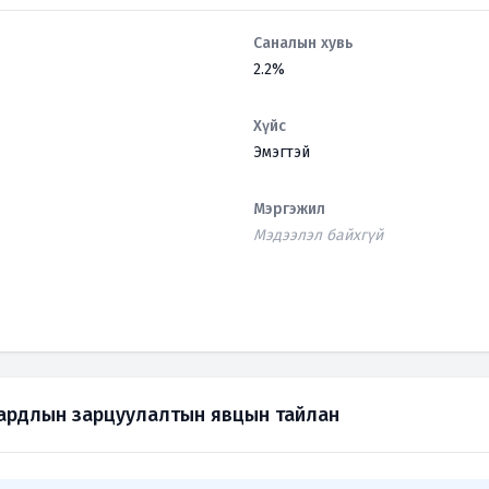
Саналын хувь
2.2%
Хүйс
Эмэгтэй
Мэргэжил
Мэдээлэл байхгүй
зардлын зарцуулалтын явцын тайлан