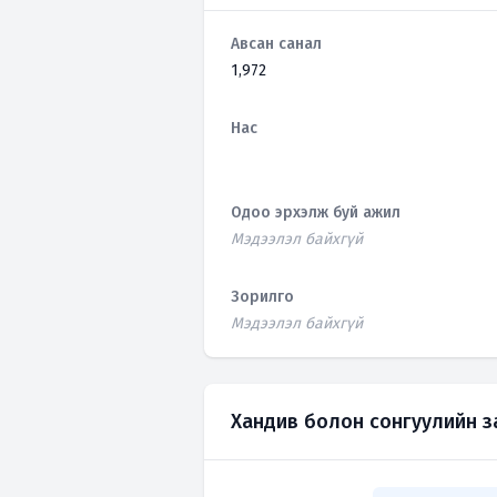
Авсан санал
1,972
Нас
Одоо эрхэлж буй ажил
Мэдээлэл байхгүй
Зорилго
Мэдээлэл байхгүй
Хандив болон сонгуулийн 