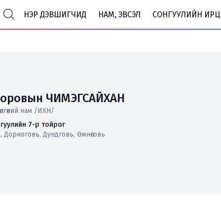
НЭР ДЭВШИГЧИД
НАМ, ЭВСЭЛ
СОНГУУЛИЙН ИРЦ
оровын ЧИМЭГСАЙХАН
өлгөөний нам /ИХН/
гуулийн 7-р тойрог
, Дорноговь, Дундговь, Өмнөговь