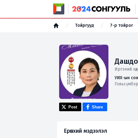
Тойргууд
7-р тойрог
Дашдо
Иргэний хөд
УИХ-ын сон
Говьсүмбэр
Post
Share
Ерөнхий мэдээлэл