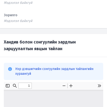
Мэдээлэл байхгүй
Зорилго
Мэдээлэл байхгүй
Хандив болон сонгуулийн зардлын
зарцуулалтын явцын тайлан
Нэр дэвшигчийн сонгуулийн зардлын тайлангийн
хураангуй