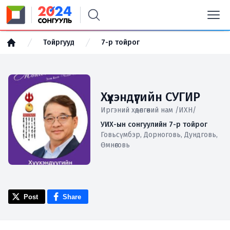
Тойргууд
7-р тойрог
Хүүхэндүүгийн СУГИР
Иргэний хөдөлгөөний нам /ИХН/
УИХ-ын сонгуулийн 7-р тойрог
Говьсүмбэр, Дорноговь, Дундговь,
Өмнөговь
Post
Share