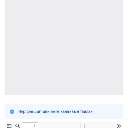
Нэр дэвшигчийн мөнгөн хандивын тайлан