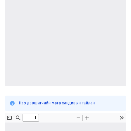
Нэр дэвшигчийн мөнгөн хандивын тайлан