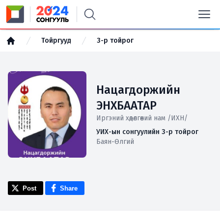
Тойргууд
3-р тойрог
Нацагдоржийн
ЭНХБААТАР
Иргэний хөдөлгөөний нам /ИХН/
УИХ-ын сонгуулийн 3-р тойрог
Баян-Өлгий
Post
Share