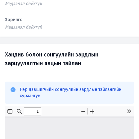
Мэдээлэл байхгүй
Зорилго
Мэдээлэл байхгүй
Хандив болон сонгуулийн зардлын
зарцуулалтын явцын тайлан
Нэр дэвшигчийн сонгуулийн зардлын тайлангийн
хураангуй