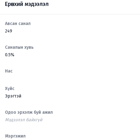
Ерөнхий мэдээлэл
Авсан санал
249
Саналын хувь
0.5%
Нас
Хүйс
Эрэгтэй
Одоо эрхэлж буй ажил
Мэдээлэл байхгүй
Мэргэжил