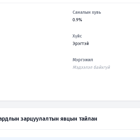
Саналын хувь
0.9%
Хүйс
Эрэгтэй
Мэргэжил
Мэдээлэл байхгүй
зардлын зарцуулалтын явцын тайлан