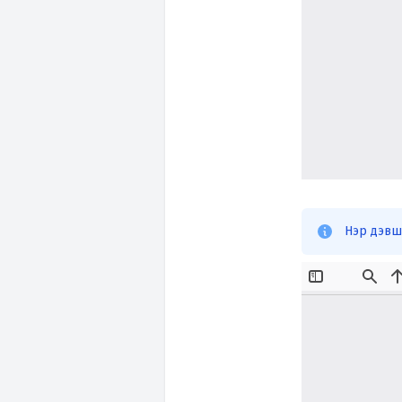
Нэр дэвши