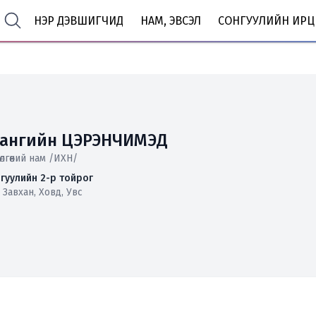
НЭР ДЭВШИГЧИД
НАМ, ЭВСЭЛ
СОНГУУЛИЙН ИРЦ
ангийн ЦЭРЭНЧИМЭД
өлгөөний нам /ИХН/
гуулийн 2-р тойрог
 Завхан, Ховд, Увс