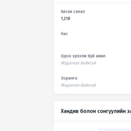
Авсан санал
1,218
Нас
Одоо эрхэлж буй ажил
Мэдээлэл байхгүй
Зорилго
Мэдээлэл байхгүй
Хандив болон сонгуулийн 