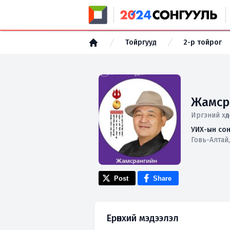
Тойргууд
2-р тойрог
Жамср
Иргэний хөд
УИХ-ын сон
Говь-Алтай,
Post
Share
Ерөнхий мэдээлэл