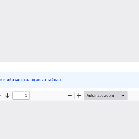
гчийн мөнгөн хандивын тайлан