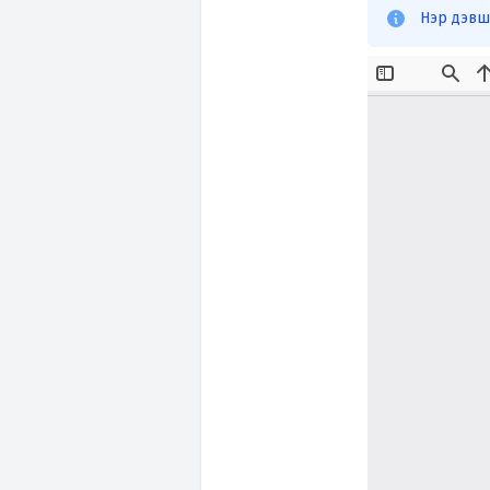
Нэр дэвш