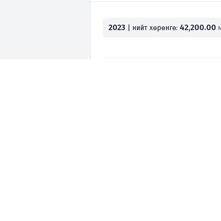
2023
42,200.00
| нийт хөрөнгө:
м
Хэрхэн мэдээллээ оруулах в