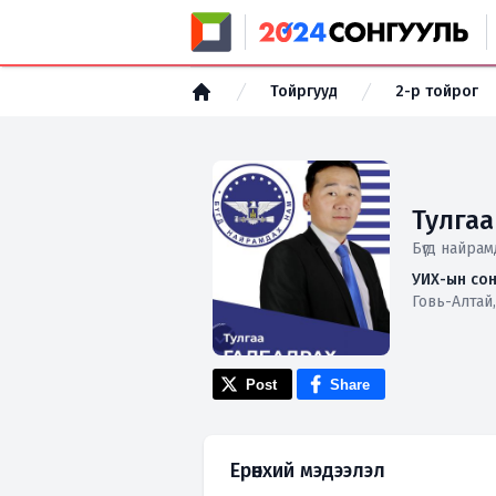
Тойргууд
2-р тойрог
Тулга
Бүгд найра
УИХ-ын сон
Говь-Алтай,
Post
Share
Ерөнхий мэдээлэл