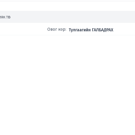
ян.төг
Овог нэр:
Тулгаагийн ГАЛБАДРАХ
Өөрийн орлого:
4,000.00
мян.төг
Гэр бүлийн гишүүдийн нийт орлого:
1,200.00
мян.төг
Тээврийн хэрэгсэл:
20,000.00
мян.төг
1. Toyota| Prius- 1
Үнэт эдлэл, урлаг, түүхийн үнэт зүйл:
5,000.00
мян.төг
Зээл:
12,000.00
мян.төг
Компани, нөхөрлөл, хоршоо:
1. ар би ар ХХК
э?