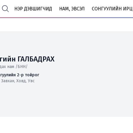
НЭР ДЭВШИГЧИД
НАМ, ЭВСЭЛ
СОНГУУЛИЙН ИРЦ
агийн ГАЛБАДРАХ
мдах нам /БНН/
гуулийн 2-р тойрог
 Завхан, Ховд, Увс