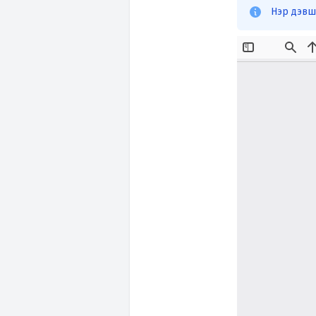
Нэр дэвш