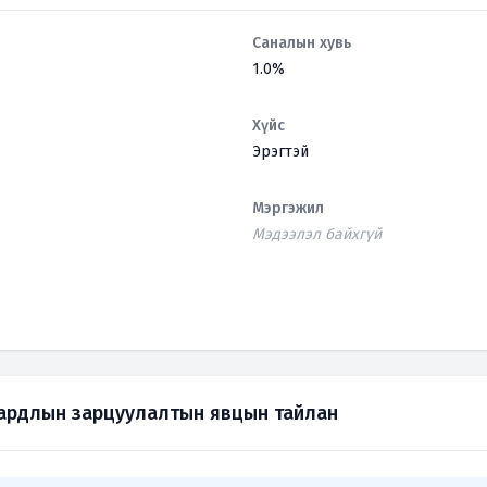
Саналын хувь
1.0%
Хүйс
Эрэгтэй
Мэргэжил
Мэдээлэл байхгүй
зардлын зарцуулалтын явцын тайлан