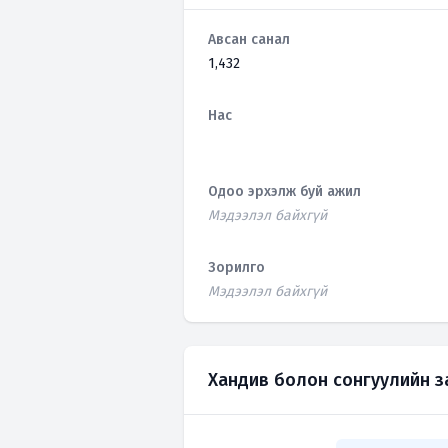
Авсан санал
1,432
Нас
Одоо эрхэлж буй ажил
Мэдээлэл байхгүй
Зорилго
Мэдээлэл байхгүй
Хандив болон сонгуулийн 