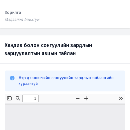
Зорилго
Мэдээлэл байхгүй
Хандив болон сонгуулийн зардлын
зарцуулалтын явцын тайлан
Нэр дэвшигчийн сонгуулийн зардлын тайлангийн
хураангуй