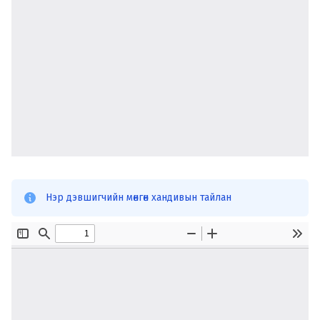
Нэр дэвшигчийн мөнгөн хандивын тайлан