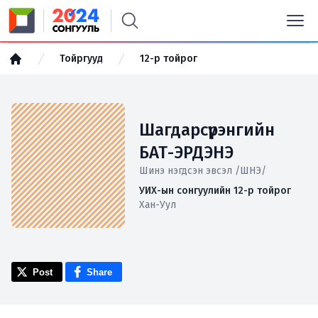
Тойргууд
12-р тойрог
Шагдарсүрэнгийн
БАТ-ЭРДЭНЭ
Шинэ нэгдсэн эвсэл /ШНЭ/
УИХ-ын сонгуулийн 12-р тойрог
Хан-Уул
Post
Share