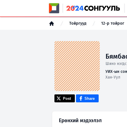
Тойргууд
12-р тойрог
Бямба
Шинэ нэгдс
УИХ-ын сон
Хан-Уул
Post
Share
Ерөнхий мэдээлэл