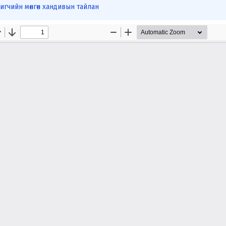
гчийн мөнгөн хандивын тайлан