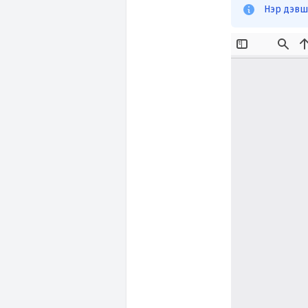
Нэр дэвши