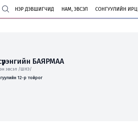
НЭР ДЭВШИГЧИД
НАМ, ЭВСЭЛ
СОНГУУЛИЙН ИРЦ
сүрэнгийн БАЯРМАА
эн эвсэл /ШНЭ/
гуулийн 12-р тойрог