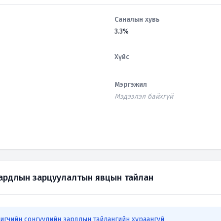
Саналын хувь
3.3%
Хүйс
Мэргэжил
Мэдээлэл байхгүй
зардлын зарцуулалтын явцын тайлан
игчийн сонгуулийн зардлын тайлангийн хураангуй