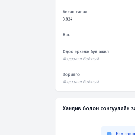
Авсан санал
3,824
Нас
Одоо эрхэлж буй ажил
Мэдээлэл байхгүй
Зорилго
Мэдээлэл байхгүй
Хандив болон сонгуулийн 
Нэр дэвш