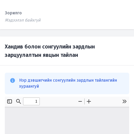
Зорилго
Мэдээлэл байхгүй
Хандив болон сонгуулийн зардлын
зарцуулалтын явцын тайлан
Нэр дэвшигчийн сонгуулийн зардлын тайлангийн
хураангуй