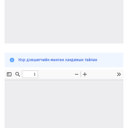
Нэр дэвшигчийн мөнгөн хандивын тайлан