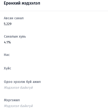
Ерөнхий мэдээлэл
Авсан санал
5,229
Саналын хувь
4.1%
Нас
Хүйс
Одоо эрхэлж буй ажил
Мэдээлэл байхгүй
Мэргэжил
Мэдээлэл байхгүй