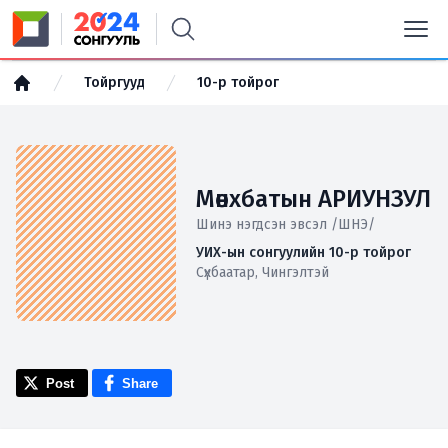
Тойргууд
10-р тойрог
Мөнхбатын АРИУНЗУЛ
Шинэ нэгдсэн эвсэл /ШНЭ/
УИХ-ын сонгуулийн 10-р тойрог
Сүхбаатар, Чингэлтэй
Post
Share