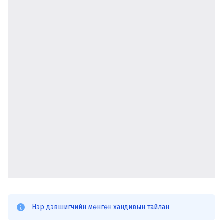
Нэр дэвшигчийн мөнгөн хандивын тайлан