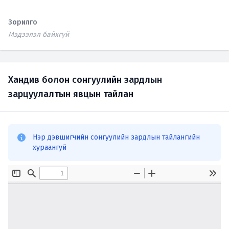
Зорилго
Мэдээлэл байхгүй
Хандив болон сонгуулийн зардлын
зарцуулалтын явцын тайлан
Нэр дэвшигчийн сонгуулийн зардлын тайлангийн
хураангуй