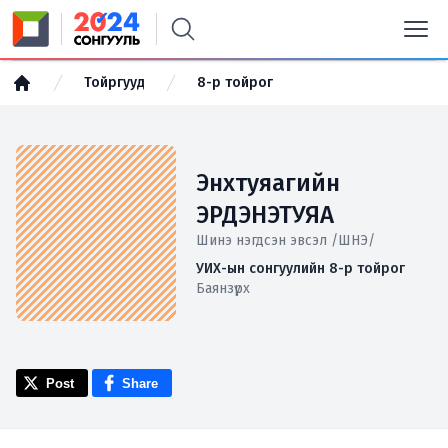
Тойргууд
8-р тойрог
Энхтуяагийн
ЭРДЭНЭТУЯА
Шинэ нэгдсэн эвсэл /ШНЭ/
УИХ-ын сонгуулийн 8-р тойрог
Баянзүрх
Post
Share