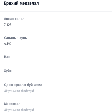
Ерөнхий мэдээлэл
Авсан санал
7,123
Саналын хувь
4.1%
Нас
Хүйс
Одоо эрхэлж буй ажил
Мэдээлэл байхгүй
Мэргэжил
Мэдээлэл байхгүй