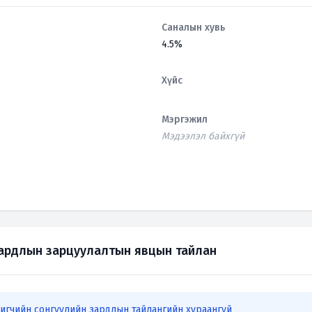
Саналын хувь
4.5%
Хүйс
Мэргэжил
Мэдээлэл байхгүй
зардлын зарцуулалтын явцын тайлан
игчийн сонгуулийн зардлын тайлангийн хураангуй