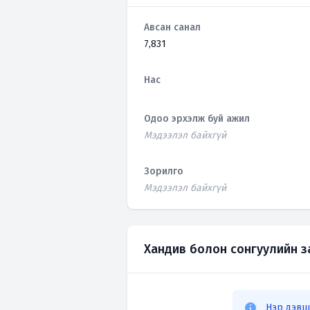
Авсан санал
7,831
Нас
Одоо эрхэлж буй ажил
Мэдээлэл байхгүй
Зорилго
Мэдээлэл байхгүй
Хандив болон сонгуулийн 
Нэр дэвш