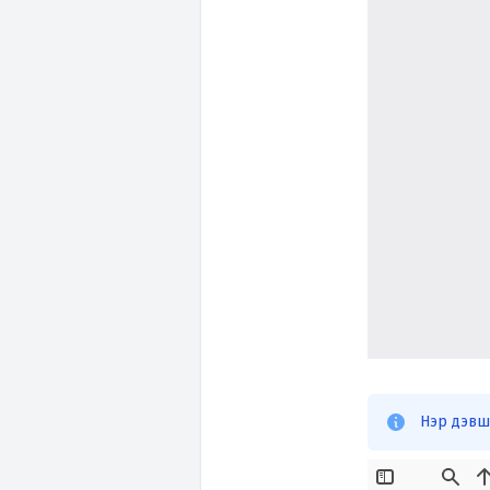
Нэр дэвш