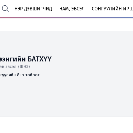
НЭР ДЭВШИГЧИД
НАМ, ЭВСЭЛ
СОНГУУЛИЙН ИРЦ
рэнгийн БАТХҮҮ
эн эвсэл /ШНЭ/
гуулийн 8-р тойрог