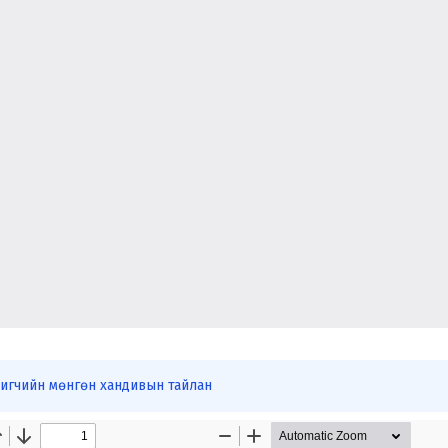
игчийн мөнгөн хандивын тайлан