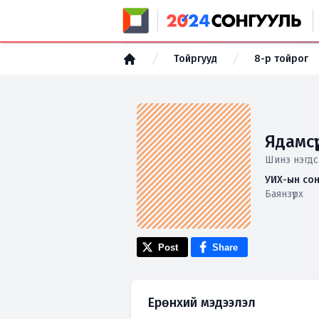
Тойргууд
8-р тойрог
Ядамсү
Шинэ нэгдс
УИХ-ын сон
Баянзүрх
Post
Share
Ерөнхий мэдээлэл