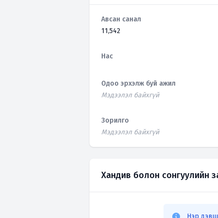
Авсан санал
11,542
Нас
Одоо эрхэлж буй ажил
Мэдээлэл байхгүй
Зорилго
Мэдээлэл байхгүй
Хандив болон сонгуулийн 
Нэр дэвш