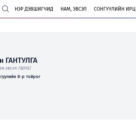
НЭР ДЭВШИГЧИД
НАМ, ЭВСЭЛ
СОНГУУЛИЙН ИРЦ
н ГАНТУЛГА
эн эвсэл /ШНЭ/
гуулийн 8-р тойрог