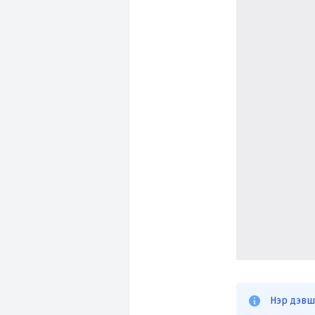
Нэр дэвш