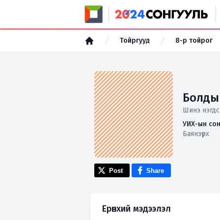
Тойргууд
8-р тойрог
Болды
Шинэ нэгдс
УИХ-ын сон
Баянзүрх
Post
Share
Ерөнхий мэдээлэл