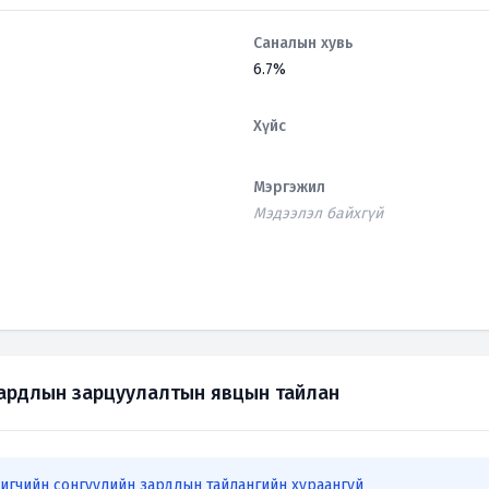
Саналын хувь
6.7%
Хүйс
Мэргэжил
Мэдээлэл байхгүй
зардлын зарцуулалтын явцын тайлан
игчийн сонгуулийн зардлын тайлангийн хураангуй