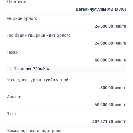
Овог нэр:
Цагаанчулууны МӨНХЗУЛ
Өөрийн орлого:
24,000.00
мян.төг
Гэр бүлийн гишүүдийн нийт орлого:
24,000.00
мян.төг
Газар:
60,000.00
мян.төг
1. Эзэмших-700м2-4
Үнэт эдлэл, урлаг, түүхийн үнэт зүйл:
800.00
мян.төг
Авлага:
40,000.00
мян.төг
Зээл:
307,271.90
мян.төг
Компани, нөхөрлөл, хоршоо: