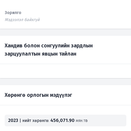
Зорилго
Мэдээлэл байхгүй
Хандив болон сонгуулийн зардлын
зарцуулалтын явцын тайлан
Хөрөнгө орлогын мэдүүлэг
2023
456,071.90
| нийт хөрөнгө:
мян.төг