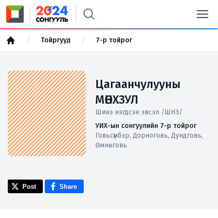
Тойргууд
7-р тойрог
Цагаанчулууны
МӨНХЗУЛ
Шинэ нэгдсэн эвсэл /ШНЭ/
УИХ-ын сонгуулийн 7-р тойрог
Говьсүмбэр, Дорноговь, Дундговь,
Өмнөговь
Post
Share