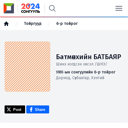
Тойргууд
6-р тойрог
Батмөнхийн БАТБАЯР
Шинэ нэгдсэн эвсэл /ШНЭ/
УИХ-ын сонгуулийн 6-р тойрог
Дорнод, Сүхбаатар, Хэнтий
Post
Share