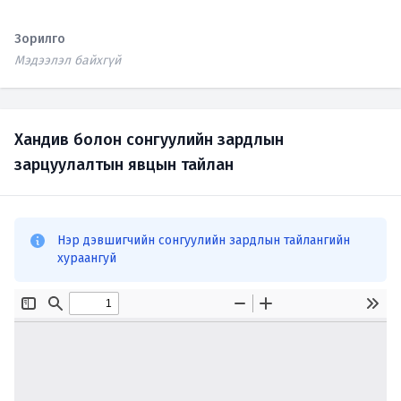
Зорилго
Мэдээлэл байхгүй
Хандив болон сонгуулийн зардлын
зарцуулалтын явцын тайлан
Нэр дэвшигчийн сонгуулийн зардлын тайлангийн
хураангуй