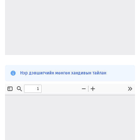
Нэр дэвшигчийн мөнгөн хандивын тайлан