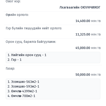
Овог нэр:
Лхагваагийн ОЮУНЧИМЭГ
Өөрийн орлого:
14,400.00
мян.төг
Гэр бүлийн гишүүдийн нийт орлого:
11,325.00
мян.төг
Орон сууц, барилга байгууламж:
45,000.00
мян.төг
1. Нийтийн орон сууц - 1
2. Гэр - 1
Газар:
50,000.00
мян.төг
1. Эзэмших-563м2-1
2. Эзэмших-593м2-1
3. Өмчлөх-4399м2-1
4. Өмчлөх-700м2-1