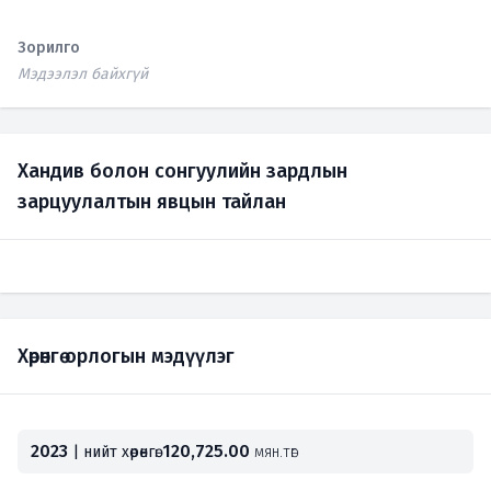
Зорилго
Мэдээлэл байхгүй
Хандив болон сонгуулийн зардлын
зарцуулалтын явцын тайлан
Хөрөнгө орлогын мэдүүлэг
2023
120,725.00
| нийт хөрөнгө:
мян.төг