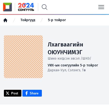
Тойргууд
5-р тойрог
Лхагваагийн
ОЮУНЧИМЭГ
Шинэ нэгдсэн эвсэл /ШНЭ/
УИХ-ын сонгуулийн 5-р тойрог
Дархан-Уул, Сэлэнгэ, Төв
Post
Share