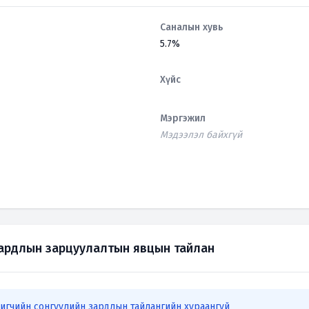
Саналын хувь
5.7%
Хүйс
Мэргэжил
Мэдээлэл байхгүй
зардлын зарцуулалтын явцын тайлан
игчийн сонгуулийн зардлын тайлангийн хураангуй