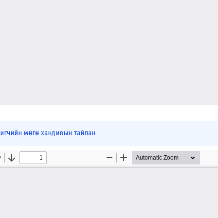
гчийн мөнгөн хандивын тайлан