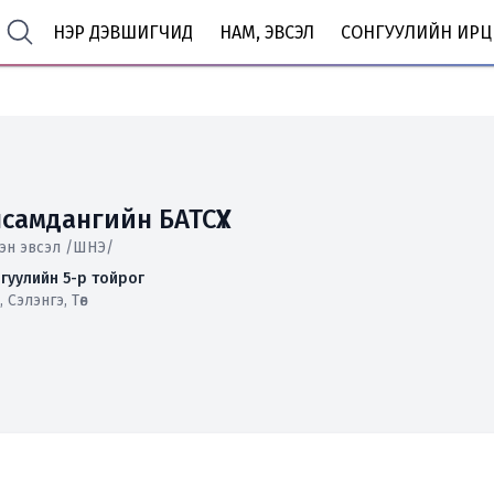
НЭР ДЭВШИГЧИД
НАМ, ЭВСЭЛ
СОНГУУЛИЙН ИРЦ
самдангийн БАТСҮХ
эн эвсэл /ШНЭ/
гуулийн 5-р тойрог
 Сэлэнгэ, Төв