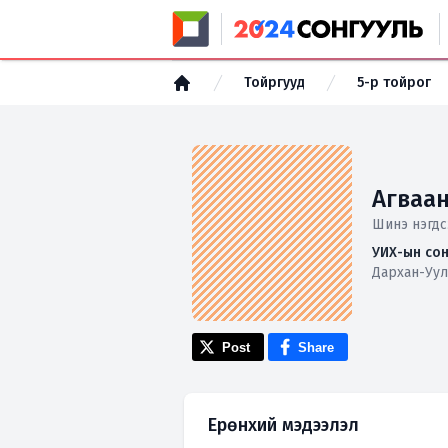
Тойргууд
5-р тойрог
Агваан
Шинэ нэгдс
УИХ-ын сон
Дархан-Уул,
Post
Share
Ерөнхий мэдээлэл