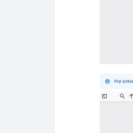
Нэр дэвши