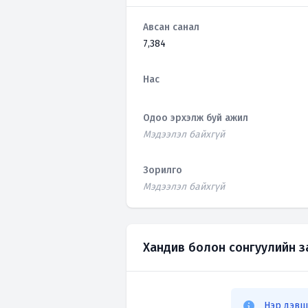
Авсан санал
7,384
Нас
Одоо эрхэлж буй ажил
Мэдээлэл байхгүй
Зорилго
Мэдээлэл байхгүй
Хандив болон сонгуулийн 
Нэр дэвш