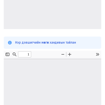
Нэр дэвшигчийн мөнгөн хандивын тайлан