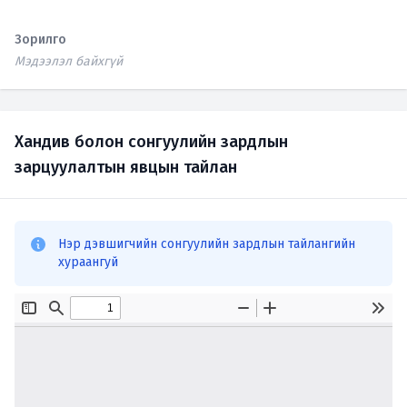
Зорилго
Мэдээлэл байхгүй
Хандив болон сонгуулийн зардлын
зарцуулалтын явцын тайлан
Нэр дэвшигчийн сонгуулийн зардлын тайлангийн
хураангуй