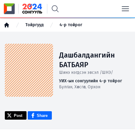
Тойргууд
4-р тойрог
Дашбалдангийн
БАТБАЯР
Шинэ нэгдсэн эвсэл /ШНЭ/
УИХ-ын сонгуулийн 4-р тойрог
Булган, Хөвсгөл, Орхон
Post
Share