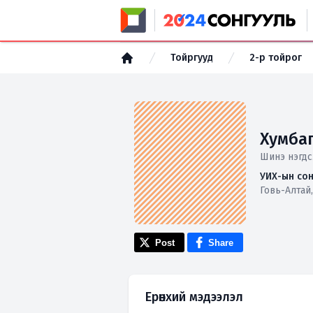
Тойргууд
2-р тойрог
Хумба
Шинэ нэгдс
УИХ-ын сон
Говь-Алтай,
Post
Share
Ерөнхий мэдээлэл