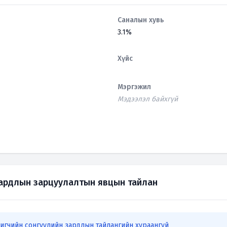
Саналын хувь
3.1%
Хүйс
Мэргэжил
Мэдээлэл байхгүй
зардлын зарцуулалтын явцын тайлан
игчийн сонгуулийн зардлын тайлангийн хураангуй