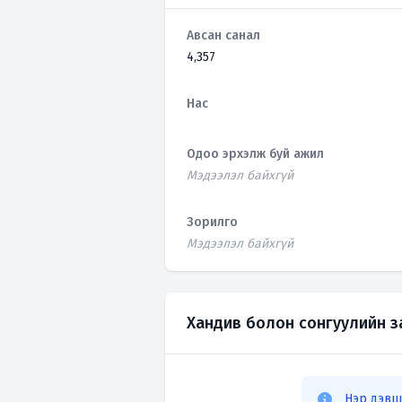
Авсан санал
4,357
Нас
Одоо эрхэлж буй ажил
Мэдээлэл байхгүй
Зорилго
Мэдээлэл байхгүй
Хандив болон сонгуулийн 
Нэр дэвш