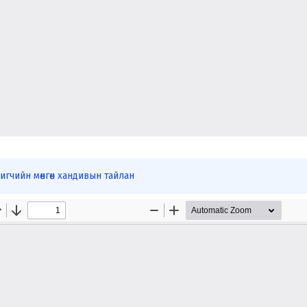
гчийн мөнгөн хандивын тайлан