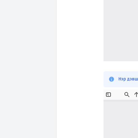
Нэр дэвши