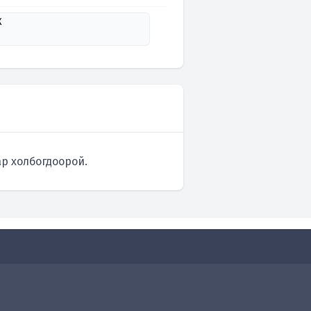
К
р холбогдоорой.