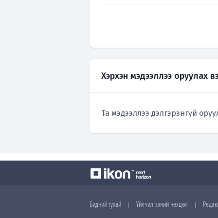
Хэрхэн мэдээллээ оруулах в
Та мэдээллээ дэлгэрэнгүй оруу
Бидний тухай
Үйлчилгээний нөхцөл
Редак
|
|