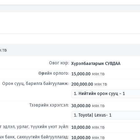
.төг
Овог нэр:
Хүрэлбаатарын СУВДАА
Өөрийн орлого:
15,000.00
мян.төг
Орон сууц, барилга байгууламж:
200,000.00
мян.төг
1. Нийтийн орон сууц - 1
Тээврийн хэрэгсэл:
30,000.00
мян.төг
1. Toyota| Lexus- 1
т эдлэл, урлаг, түүхийн үнэт зүйл:
10,000.00
мян.төг
н банк, санхүүгийн байгууллагад:
10,000.00
мян.төг