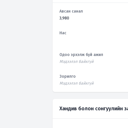
Авсан санал
3,980
Нас
Одоо эрхэлж буй ажил
Мэдээлэл байхгүй
Зорилго
Мэдээлэл байхгүй
Хандив болон сонгуулийн 