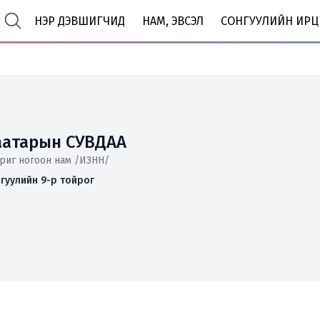
НЭР ДЭВШИГЧИД
НАМ, ЭВСЭЛ
СОНГУУЛИЙН ИРЦ
аатарын СУВДАА
риг ногоон нам /ИЗНН/
гуулийн 9-р тойрог