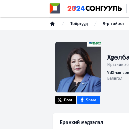
Тойргууд
9-р тойрог
Хүрэлб
Иргэний зо
УИХ-ын сон
Баянгол
Post
Share
Ерөнхий мэдээлэл