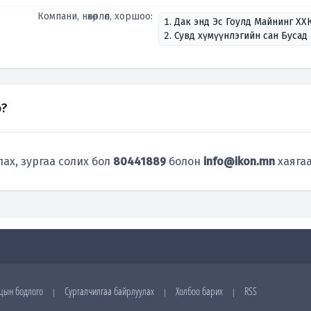
Компани, нөхөрлөл, хоршоо:
1. Дак энд Эс Гоулд Майнинг ХХ
2. Сувд хүмүүнлэгийн сан Бусад
э?
лах, зургаа солих бол
80441889
болон
info@ikon.mn
хаягаа
цын бодлого
Сурталчилгаа байрлуулах
Холбоо барих
RSS
|
|
|