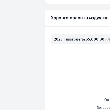
Хөрөнгө орлогын мэдүүлэг
2023
265,000.00
| нийт хөрөнгө:
мян
Үнэ
Дотооды