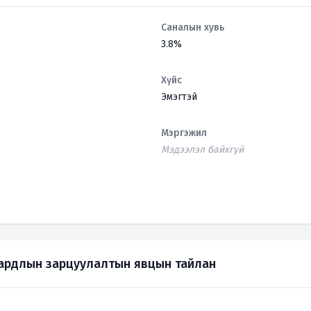
Саналын хувь
3.8%
Хүйс
Эмэгтэй
Мэргэжил
Мэдээлэл байхгүй
зардлын зарцуулалтын явцын тайлан