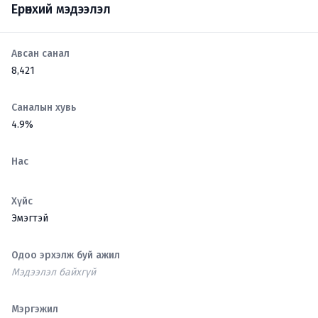
Ерөнхий мэдээлэл
Авсан санал
8,421
Саналын хувь
4.9%
Нас
Хүйс
Эмэгтэй
Одоо эрхэлж буй ажил
Мэдээлэл байхгүй
Мэргэжил