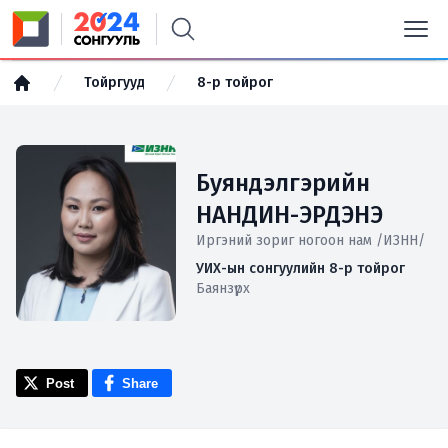
Тойргууд
8-р тойрог
Буяндэлгэрийн
НАНДИН-ЭРДЭНЭ
Иргэний зориг ногоон нам /ИЗНН/
УИХ-ын сонгуулийн 8-р тойрог
Баянзүрх
Post
Share