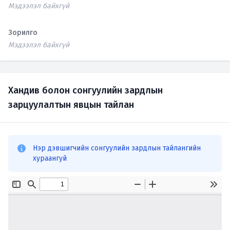
Мэдээлэл байхгүй
Зорилго
Мэдээлэл байхгүй
Хандив болон сонгуулийн зардлын
зарцуулалтын явцын тайлан
Нэр дэвшигчийн сонгуулийн зардлын тайлангийн
хураангуй