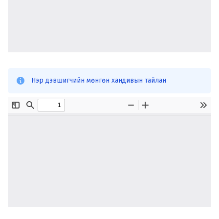
Нэр дэвшигчийн мөнгөн хандивын тайлан