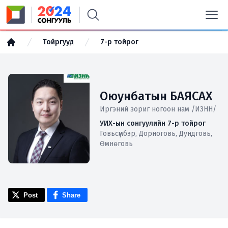
Тойргууд
7-р тойрог
Оюунбатын БАЯСАХ
Иргэний зориг ногоон нам /ИЗНН/
УИХ-ын сонгуулийн 7-р тойрог
Говьсүмбэр, Дорноговь, Дундговь,
Өмнөговь
Post
Share