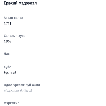
Ерөнхий мэдээлэл
Авсан санал
1,711
Саналын хувь
1.9%
Нас
Хүйс
Эрэгтэй
Одоо эрхэлж буй ажил
Мэдээлэл байхгүй
Мэргэжил