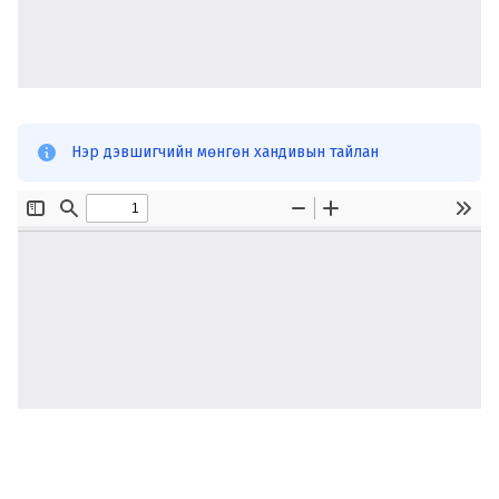
Нэр дэвшигчийн мөнгөн хандивын тайлан