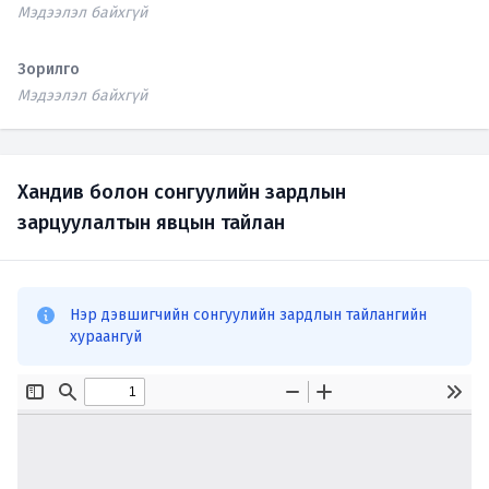
Мэдээлэл байхгүй
Зорилго
Мэдээлэл байхгүй
Хандив болон сонгуулийн зардлын
зарцуулалтын явцын тайлан
Нэр дэвшигчийн сонгуулийн зардлын тайлангийн
хураангуй