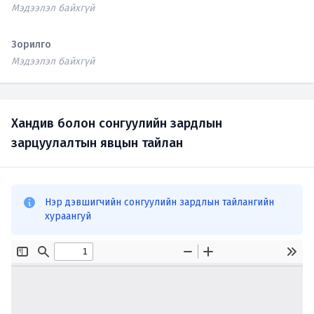
Мэдээлэл байхгүй
Зорилго
Мэдээлэл байхгүй
Хандив болон сонгуулийн зардлын
зарцуулалтын явцын тайлан
Нэр дэвшигчийн сонгуулийн зардлын тайлангийн
хураангуй