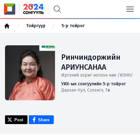
Тойргууд
5-р тойрог
Ринчиндоржийн
АРИУНСАНАА
Иргэний зориг ногоон нам /ИЗНН/
УИХ-ын сонгуулийн 5-р тойрог
Дархан-Уул, Сэлэнгэ, Төв
Post
Share