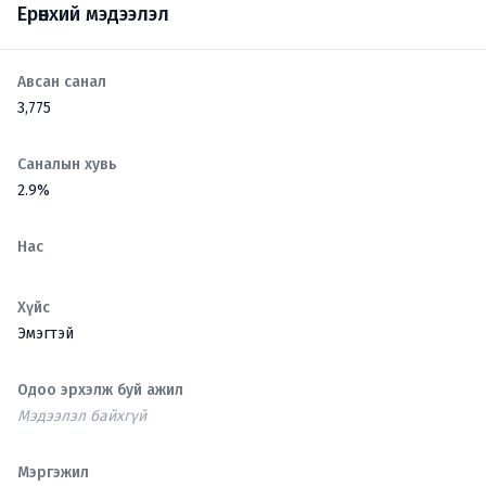
Ерөнхий мэдээлэл
Авсан санал
3,775
Саналын хувь
2.9%
Нас
Хүйс
Эмэгтэй
Одоо эрхэлж буй ажил
Мэдээлэл байхгүй
Мэргэжил