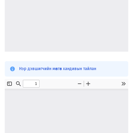
Нэр дэвшигчийн мөнгөн хандивын тайлан