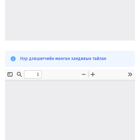
Нэр дэвшигчийн мөнгөн хандивын тайлан