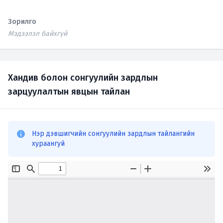
Зорилго
Мэдээлэл байхгүй
Хандив болон сонгуулийн зардлын
зарцуулалтын явцын тайлан
Нэр дэвшигчийн сонгуулийн зардлын тайлангийн
хураангуй