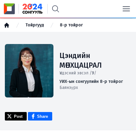
Тойргууд
8-р тойрог
Цэндийн
МӨНХЦАЦРАЛ
Үндэсний эвсэл /ҮЭ/
УИХ-ын сонгуулийн 8-р тойрог
Баянзүрх
Post
Share