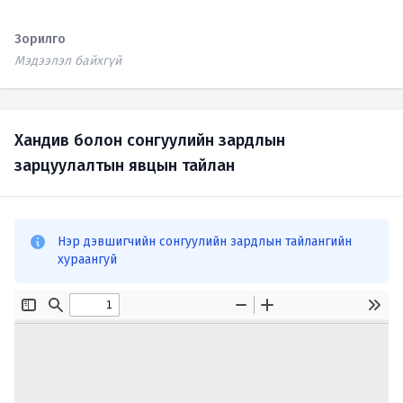
Зорилго
Мэдээлэл байхгүй
Хандив болон сонгуулийн зардлын
зарцуулалтын явцын тайлан
Нэр дэвшигчийн сонгуулийн зардлын тайлангийн
хураангуй