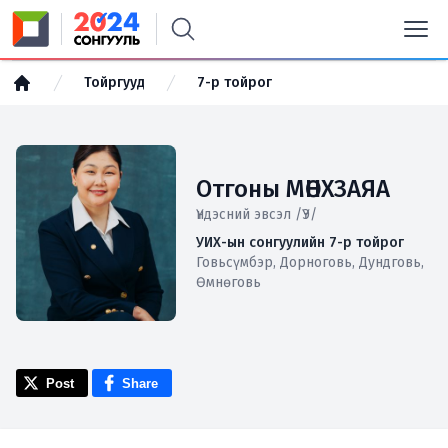
Тойргууд
7-р тойрог
Отгоны МӨНХЗАЯА
Үндэсний эвсэл /ҮЭ/
УИХ-ын сонгуулийн 7-р тойрог
Говьсүмбэр, Дорноговь, Дундговь,
Өмнөговь
Post
Share