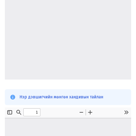
Нэр дэвшигчийн мөнгөн хандивын тайлан