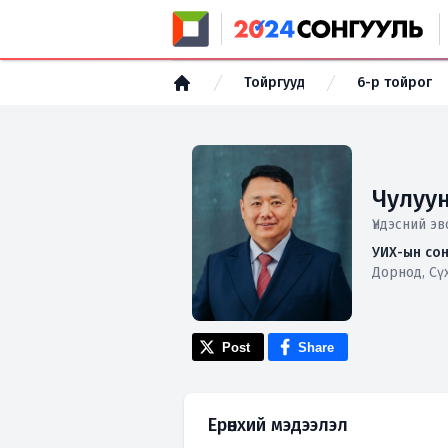
Тойргууд
6-р тойрог
Чулуу
Үндэсний эв
УИХ-ын сон
Дорнод, Сү
Post
Share
Ерөнхий мэдээлэл