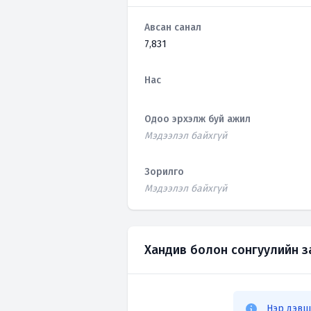
Авсан санал
7,831
Нас
Одоо эрхэлж буй ажил
Мэдээлэл байхгүй
Зорилго
Мэдээлэл байхгүй
Хандив болон сонгуулийн 
Нэр дэвш