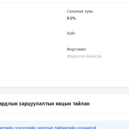
Саналын хувь
8.0%
Хүйс
Мэргэжил
Мэдээлэл байхгүй
зардлын зарцуулалтын явцын тайлан
игчийн сонгуулийн зардлын тайлангийн хураангуй