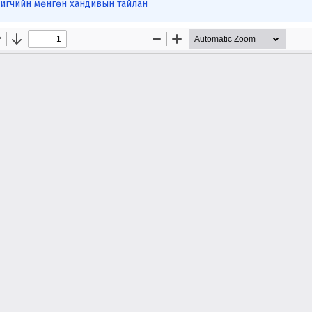
игчийн мөнгөн хандивын тайлан