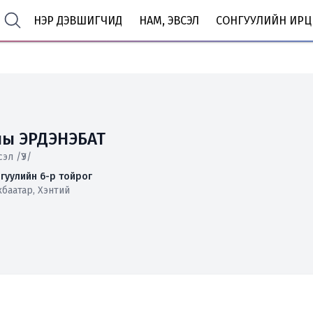
НЭР ДЭВШИГЧИД
НАМ, ЭВСЭЛ
СОНГУУЛИЙН ИРЦ
ны ЭРДЭНЭБАТ
сэл /ҮЭ/
гуулийн 6-р тойрог
хбаатар, Хэнтий