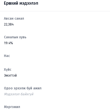
Ерөнхий мэдээлэл
Авсан санал
22,384
Саналын хувь
19.4%
Нас
Хүйс
Эмэгтэй
Одоо эрхэлж буй ажил
Мэдээлэл байхгүй
Мэргэжил