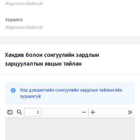
Мэдээлэл байхгүй
Зорилго
Мэдээлэл байхгүй
Хандив болон сонгуулийн зардлын
зарцуулалтын явцын тайлан
Нэр дэвшигчийн сонгуулийн зардлын тайлангийн
хураангуй