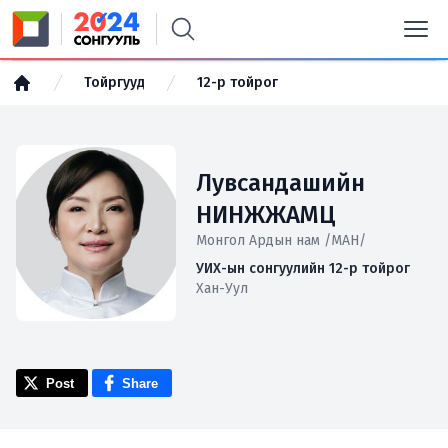
Тойргууд
12-р тойрог
Лувсандашийн
НИНЖЖАМЦ
Монгол Ардын нам /МАН/
УИХ-ын сонгуулийн 12-р тойрог
Хан-Уул
Post
Share