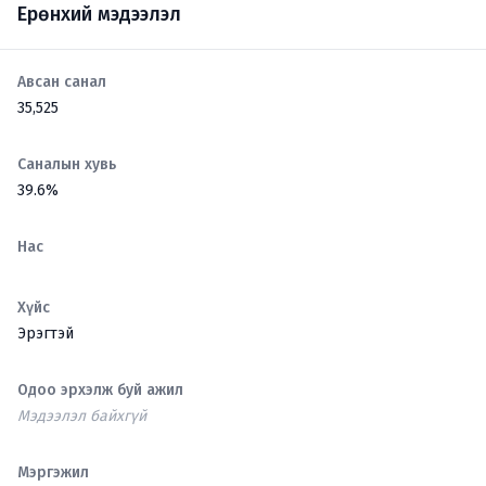
Ерөнхий мэдээлэл
Авсан санал
35,525
Саналын хувь
39.6%
Нас
Хүйс
Эрэгтэй
Одоо эрхэлж буй ажил
Мэдээлэл байхгүй
Мэргэжил