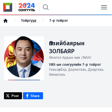
Тойргууд
7-р тойрог
Өлзийбаярын
ЗОЛБАЯР
Монгол Ардын нам /МАН/
УИХ-ын сонгуулийн 7-р тойрог
Говьсүмбэр, Дорноговь, Дундговь,
Өмнөговь
Post
Share