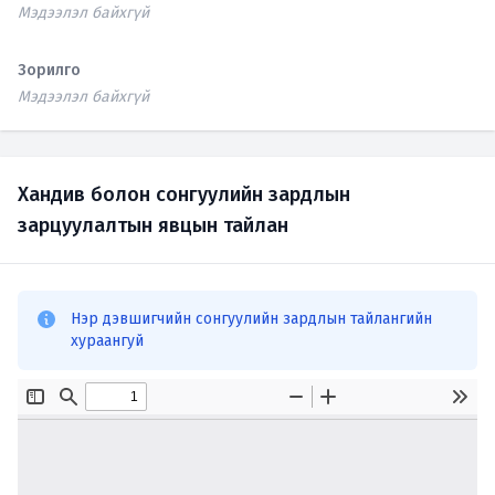
Мэдээлэл байхгүй
Зорилго
Мэдээлэл байхгүй
Хандив болон сонгуулийн зардлын
зарцуулалтын явцын тайлан
Нэр дэвшигчийн сонгуулийн зардлын тайлангийн
хураангуй