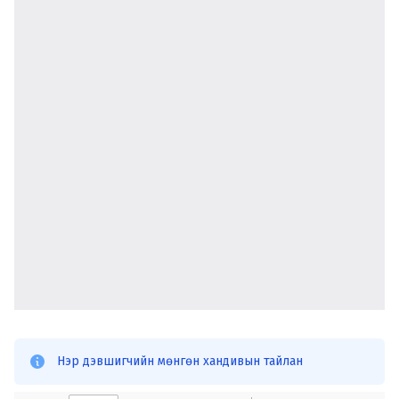
Нэр дэвшигчийн мөнгөн хандивын тайлан