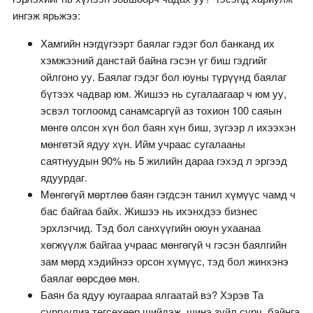
ингэж ярьжээ:
Хамгийн нэгдүгээрт баялаг гэдэг бол банканд их
хэмжээний данстай байна гэсэн үг биш гэдгийг
ойлгоно уу. Баялаг гэдэг бол юуны түрүүнд баялаг
бүтээх чадвар юм. Жишээ нь сугалаагаар ч юм уу,
эсвэл тоглоомд санамсаргүй аз тохион 100 саяын
мөнгө олсон хүн бол баян хүн биш, зүгээр л ихээхэн
мөнгөтэй ядуу хүн. Ийм учраас сугалааны
саятнуудын 90% нь 5 жилийн дараа гэхэд л эргээд
ядуурдаг.
Мөнгөгүй мөртлөө баян гэгдсэн танил хүмүүс чамд ч
бас байгаа байх. Жишээ нь ихэнхдээ бизнес
эрхлэгчид. Тэд бол санхүүгийн оюун ухаанаа
хөгжүүлж байгаа учраас мөнгөгүй ч гэсэн баялгийн
зам мөрд хэдийнээ орсон хүмүүс, тэд бол жинхэнэ
баялаг өөрсдөө мөн.
Баян ба ядуу юугаараа ялгаатай вэ? Хэрэв Та
сургуулиа төгсөхөөр шийдэж, шинэ зүйл сурч, байнга