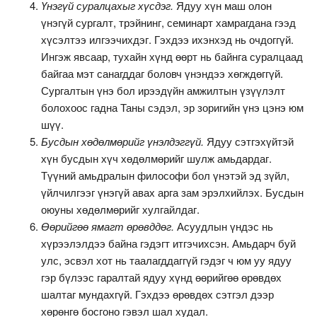
Үнэгүй суралцахыг хүсдэг.
Ядуу хүн маш олон
үнэгүй сургалт, трэйнинг, семинарт хамрагдана гээд
хүсэлтээ илгээчихдэг. Гэхдээ ихэнхэд нь очдоггүй.
Ингэж явсаар, тухайн хүнд өөрт нь байнга суралцаад
байгаа мэт санагддаг боловч үнэндээ хөгждөггүй.
Сургалтын үнэ бол ирээдүйн амжилтын үзүүлэлт
болохоос гадна Таны сэдэл, эр зоригийн үнэ цэнэ юм
шүү.
Бусдын хөдөлмөрийг үнэлдэггүй.
Ядуу сэтгэхүйтэй
хүн бусдын хүч хөдөлмөрийг шулж амьдардаг.
Түүний амьдралын философи бол үнэтэй эд зүйл,
үйлчилгээг үнэгүй авах арга зам эрэлхийлэх. Бусдын
оюуны хөдөлмөрийг хулгайлдаг.
Өөрийгөө ямагт өрөвддөг.
Асуудлын үндэс нь
хүрээлэлдээ байна гэдэгт итгэчихсэн. Амьдарч буй
улс, эсвэл хот нь таалагддаггүй гэдэг ч юм уу ядуу
гэр бүлээс гаралтай ядуу хүнд өөрийгөө өрөвдөх
шалтаг мундахгүй. Гэхдээ өрөвдөх сэтгэл дээр
хөрөнгө босгоно гэвэл шал худал.