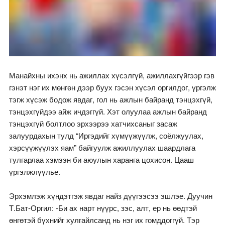
Манайхны ихэнх нь ажиллах хүсэлгүй, ажиллахгүйгээр гэв
гэнэт нэг их мөнгөн дээр буух гэсэн хүсэл оргилдог, үргэлж
тэгж хүсэж бодож явдаг, гол нь ажлын байранд тэнцэхгүй,
тэнцэхгүйдээ айж ичдэггүй. Хэт олуулаа ажлын байранд
тэнцэхгүй болтлоо эрхээрээ хатчихсаныг засаж
залуурдахын тулд “Иргэдийг хүмүүжүүлж, соёлжуулах,
хэрсүүжүүлэх яам” байгуулж ажиллуулах шаардлага
тулгарлаа хэмээн би аюулын харанга цохисон. Цааш
үргэлжлүүлье.
Эрхэмлэж хүндэтгэж явдаг найз дүүгээсээ эшлэе. Дуучин
Т.Бат-Оргил: -Би ах нарт нүүрс, зэс, алт, ер нь өөдтэй
өнгөтэй бүхнийг хулгайлсанд нь нэг их гомддоггүй. Тэр