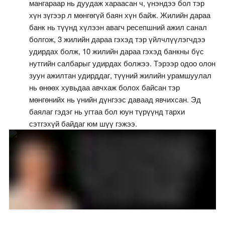
мангараар нь дуудаж хараасан ч, үнэндээ бол тэр
хүн зүгээр л мөнгөгүй баян хүн байж. Жилийн дараа
банк нь түүнд хүлээн авагч ресепшний ажил санал
болгож, 3 жилийн дараа гэхэд тэр үйлчлүүлэгчдээ
удирдах болж, 10 жилийн дараа гэхэд банкны бүс
нутгийн салбарыг удирдах болжээ. Тэрээр одоо олон
зуун ажилтан удирддаг, түүний жилийн урамшуулал
нь өнөөх хувьдаа авчхаж болох байсан тэр
мөнгөнийх нь үнийн дүнгээс даваад явчихсан. Эд
баялаг гэдэг нь угтаа бол юун түрүүнд тархи
сэтгэхүй байдаг юм шүү гэжээ.