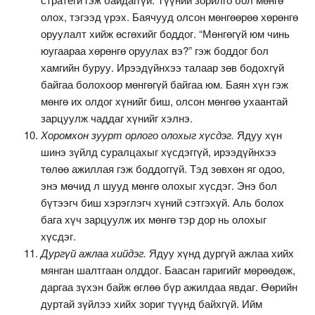
олох, тэгээд үрэх. Баячууд олсон мөнгөөрөө хөрөнгө
оруулалт хийж өсгөхийг боддог. “Мөнгөгүй юм чинь
юугаараа хөрөнгө оруулах вэ?” гэж боддог бол
хамгийн буруу. Ирээдүйнхээ талаар зөв бодохгүй
байгаа болохоор мөнгөгүй байгаа юм. Баян хүн гэж
мөнгө их олдог хүнийг биш, олсон мөнгөө ухаантай
зарцуулж чаддаг хүнийг хэлнэ.
Хоромхон зуурт орлого олохыг хүсдэг.
Ядуу хүн
шинэ зүйлд суралцахыг хүсдэггүй, ирээдүйнхээ
төлөө ажиллая гэж боддоггүй. Тэд зөвхөн яг одоо,
энэ мөчид л шууд мөнгө олохыг хүсдэг. Энэ бол
бүтээгч биш хэрэглэгч хүний сэтгэхүй. Аль болох
бага хүч зарцуулж их мөнгө тэр дор нь олохыг
хүсдэг.
Дургүй ажлаа хийдэг.
Ядуу хүнд дургүй ажлаа хийх
мянган шалтгаан олддог. Баасан гаригийг мөрөөдөж,
даргаа зүхэн байж өглөө бүр ажилдаа явдаг. Өөрийн
дуртай зүйлээ хийх зориг түүнд байхгүй. Ийм