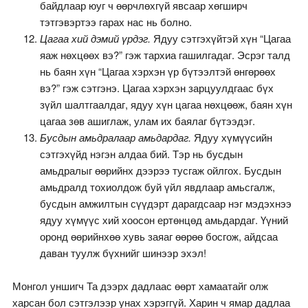
байдлаар юуг ч өөрчлөхгүй явсаар хөгширч
тэтгэвэртээ гарах нас нь болно.
Цагаа хий дэмий үрдэг.
Ядуу сэтгэхүйтэй хүн “Цагаа
яаж нөхцөөх вэ?” гэж тархиа гашилгадаг. Эсрэг талд
нь баян хүн “Цагаа хэрхэн үр бүтээлтэй өнгөрөөх
вэ?” гэж сэтгэнэ. Цагаа хэрхэн зарцуулдгаас бүх
зүйл шалтгаалдаг, ядуу хүн цагаа нөхцөөж, баян хүн
цагаа зөв ашиглаж, улам их баялаг бүтээдэг.
Бусдын амьдралаар амьдардаг.
Ядуу хүмүүсийн
сэтгэхүйд нэгэн алдаа бий. Тэр нь бусдын
амьдралыг өөрийнх дээрээ тусгаж ойлгох. Бусдын
амьдралд тохиолдож буй үйл явдлаар амьсгалж,
бусдын амжилтын сүүдэрт дарагдсаар нэг мэдэхнээ
ядуу хүмүүс хий хоосон ертөнцөд амьдардаг. Үүний
оронд өөрийнхөө хувь заяаг өөрөө босгож, айдсаа
даван туулж бүхнийг шинээр эхэл!
Монгол уншигч Та дээрх дадлаас өөрт хамаатайг олж
харсан бол сэтгэлээр унах хэрэггүй. Харин ч ямар дадлаа