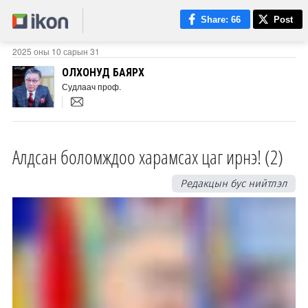
Share
: 66
Post
2025 оны 10 сарын 31
ОЛХОНУД БАЯРХҮҮ
Судлаач проф.
Алдсан боломждоо харамсах цаг ирнэ! (2)
Редакцын бус нийтлэл