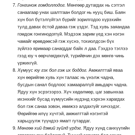
Гонгинож гомдоллодог.
Мөнгөөр дутагдах нь сэтгэл
санаагаар унах шалтгаан болдог нь нууц биш. Баян
хүн бол бүтэлгүйтэл бүрийг зорилгодоо хүрэхийн
тулд давах ёстой даваа гэж үздэг. Тэд хувь заяандаа
гомдож гонгинодоггүй. Мэдээж зарим үед хэн нэгэн
чамайг өрөвдөөсэй гэж хүснэ, тохиолдсон бүх
зүйлээ яримаар санагддаг байх л даа. Гэхдээ тэглээ
гээд юу ч өөрчлөгдөхгүй, түрийвчин дэх мөнгө чинь
үржихгүй.
Хүмүүс юу гэх бол гэж их боддог.
Амжилттай яваа
хүн өөрийгөө хувь хүн талаас нь үнэлж чадна,
бусдын санал бодлоос хамааралгүй амьдарч чадна.
Ядуу хүн эсрэгээрээ. Хүч хөдөлмөр, цаг завынхаа
ихэнхийг бусад хүмүүсийн нүдэнд хэрхэн харагдах
бол гэж санаа зовон, имижээ алдахгүйг хичээдэг.
Өөрийгөө илүү хүчтэй, амжилттай нэгэнтэй
харьцуулж түүндээ ямагт гутардаг.
Мөнгөө хий дэмий зүйлд үрдэг.
Ядуу хүнд санхүүгийн
стратеги гэж байдаггүй. Түүний зорилго бол мөнгө