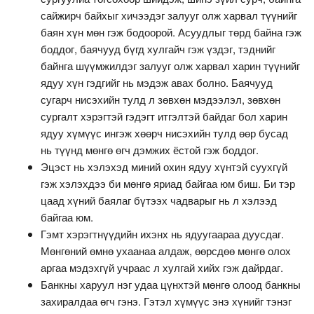
сайжирч байхыг хичээдэг залууг олж харвал түүнийг
баян хүн мөн гэж бодоорой. Асуудлыг төрд байна гэж
боддог, баячууд бүгд хулгайч гэж үздэг, тэднийг
байнга шүүмжилдэг залууг олж харвал харин түүнийг
ядуу хүн гэдгийг нь мэдэж авах болно. Баячууд
сугарч нисэхийн тулд л зөвхөн мэдээлэл, зөвхөн
сургалт хэрэгтэй гэдэгт итгэлтэй байдаг бол харин
ядуу хүмүүс ингэж хөөрч нисэхийн тулд өөр бусад
нь түүнд мөнгө өгч дэмжих ёстой гэж боддог.
Эцэст нь хэлэхэд миний охин ядуу хүнтэй суухгүй
гэж хэлэхдээ би мөнгө яриад байгаа юм биш. Би тэр
цаад хүний баялаг бүтээх чадварыг нь л хэлээд
байгаа юм.
Гэмт хэрэгтнүүдийн ихэнх нь ядуугаараа дуусдаг.
Мөнгөний өмнө ухаанаа алдаж, өөрсдөө мөнгө олох
аргаа мэдэхгүй учраас л хулгай хийх гэж дайрдаг.
Банкны харуул нэг удаа цүнхтэй мөнгө олоод банкны
захиралдаа өгч гэнэ. Гэтэл хүмүүс энэ хүнийг тэнэг