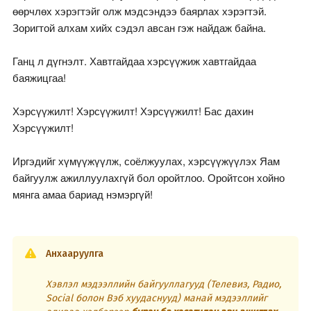
өөрчлөх хэрэгтэйг олж мэдсэндээ баярлах хэрэгтэй.
Зоригтой алхам хийх сэдэл авсан гэж найдаж байна.
Ганц л дүгнэлт. Хавтгайдаа хэрсүүжиж хавтгайдаа
баяжицгаа!
Хэрсүүжилт! Хэрсүүжилт! Хэрсүүжилт! Бас дахин
Хэрсүүжилт!
Иргэдийг хүмүүжүүлж, соёлжуулах, хэрсүүжүүлэх Яам
байгуулж ажиллуулахгүй бол оройтлоо. Оройтсон хойно
мянга амаа бариад нэмэргүй!
Анхааруулга
Хэвлэл мэдээллийн байгууллагууд (Телевиз, Радио,
Social болон Вэб хуудаснууд) манай мэдээллийг