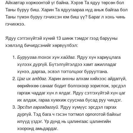
Айхавтар хоржоонтой үг байна. Хэрэв Та ядуу төрсөн бол
Таны буруу биш. Харин Та ядуугаараа нүд аньж байгаа бол
Таны түмэн буруу гэчихсэн юм биш үү? Бараг л хохь чинь
гэчихжээ.
Ядуу сэтгэхүйтэй хүний 13 шинж тэмдэг гээд барууны
хэвлэлд бичигдсэнийг хөрвүүлбэл:
Буруугаа тохох хүн хайдаг.
Ядуу хүн хариуцлага
хүлээх дургүй. Бүтэлгүйтэлдээ хамт ажилладаг
хүнээ, даргаа, эсвэл тогтолцоог буруутгана.
Цаг их алддаг.
Харин анхны алхам хийхээс айдаггүй,
өөрийнхөө санааг бодит болгохоор зориглож, эрсдэл
гаргаж чаддаг хүн л ялдаг. Ядуу сэтгэхүйтэй хүн цаг
их алдаж, гараа хумхиж сууснаа бусад руу чихдэг.
Эрсдэл гаргадаггүй.
Ядуу хүмүүс эрсдэл гаргах
дургүй. Тэд бага ч гэсэн тогтмол орлоготой байхыг
илүүд үздэг. Үр дүнд нь цалингаас цалингийн
хооронд амьдардаг.