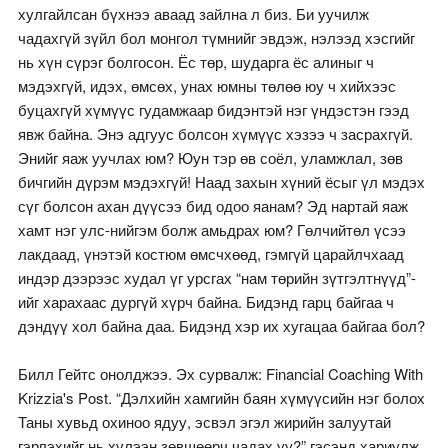
хулгайлсан бүхнээ аваад зайлна л биз. Би уучилж
чадахгүй зүйл бол монгол түмнийг эвдэж, нэлээд хэсгийг
нь хүн сүрэг болгосон. Ёс төр, шударга ёс алиныг ч
мэдэхгүй, идэх, өмсөх, унах юмны төлөө юу ч хийхээс
буцахгүй хүмүүс гудамжаар бидэнтэй нэг үндэстэн гээд
явж байна. Энэ адгуус болсон хүмүүс хэзээ ч засрахгүй.
Энийг яаж уучлах юм? Юун тэр өв соёл, уламжлал, зөв
бичгийн дүрэм мэдэхгүй! Наад захын хүний ёсыг үл мэдэх
сүг болсон ахан дүүсээ бид одоо яанам? Эд нартай яаж
хамт нэг улс-нийгэм болж амьдрах юм? Гөлчийтөл үсээ
лакдаад, үнэтэй костюм өмсчхөөд, гэмгүй царайлчхаад
индэр дээрээс худал үг урсгах “нам төрийн зүтгэлтнүүд”-
ийг харахаас дургүй хүрч байна. Бидэнд гарц байгаа ч
дэндүү хол байна даа. Бидэнд хэр их хугацаа байгаа бол?
Билл Гейтс онолджээ. Эх сурвалж: Financial Coaching With
Krizzia's Post. “Дэлхийн хамгийн баян хүмүүсийн нэг болох
Таны хувьд охиноо ядуу, эсвэл эгэл жирийн залуутай
гэрлэхийг нь хүлээн зөвшөөрч чадах уу?” гэсэнд хариулж