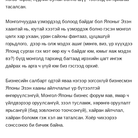
тасалсан.
Монголчуудаа үзмэрдээд болоод байдаг бол Японыг Эзэн
хаантай нь, юутай хээтэй нь үзмэрдэж болно гэсэн монгол
цөлх хар ухаан, уран сайхны фантааз, цуцашгүй
горьдлого, дээр нь олж мэдэх ашиг (мөнгө, виз, үр хүүхдээ
Японд сургах гэх мэт өөр юу ч байдаг юм, юмыг яаж мэдэх
вэ?) бүгд монголд тархинд багтаад ирэхийн цагт ингэж
дайрах нь арга ч үгүй юм биз гэсгээд орхиё.
Бизнесийн салбарт одтой яваа нэгээр зогсохгүй бизнесмэн
Японы Эзэн хааны айлчлалыг үр бүтээлтэй
өнгөрүүлсэнгүй, Монгол-Японы бизнес форум яав, ямар ч
үйлдвэрээр оруулсангүй, зээл тусламж, хөрөнгө оруулалт
ярьсангүй (бид зовлонгоо тоочсонгүй), хайран айлчлал,
хайран боломж гэж хэл ам таталсан. Хоёр чихээрээ
сонссоноо би бичиж байна.