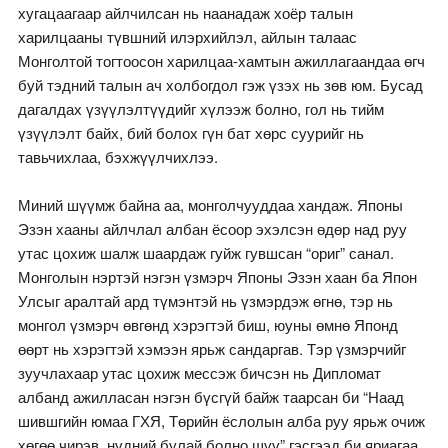
хугацаагаар айлчилсан нь наанадаж хоёр талын
харилцааны түвшний илэрхийлэл, айлын талаас
Монголтой тогтоосон харилцаа-хамтын ажиллагаандаа өгч
буй тэдний талын ач холбогдол гэж үзэх нь зөв юм. Бусад
дагалдах үзүүлэлтүүдийг хүлээж болно, гол нь тийм
үзүүлэлт байх, бий болох гүн бат хөрс суурийг нь
тавьчихлаа, бэхжүүлчихлээ.
Миний шүүмж байна аа, монголчууддаа хандаж. Японы
Эзэн хааны айлчлал албан ёсоор эхэлсэн өдөр над руу
утас цохиж шалж шаардаж гуйж гувшсан “ориг” санал.
Монголын нэртэй нэгэн үзмэрч Японы Эзэн хаан ба Япон
Улсыг аралтай ард түмэнтэй нь үзмэрдэж өгнө, тэр нь
монгол үзмэрч өвгөнд хэрэгтэй биш, юуны өмнө Японд
өөрт нь хэрэгтэй хэмээн ярьж сандаргав. Тэр үзмэрчийг
зуучлахаар утас цохиж мессэж бичсэн нь Дипломат
албанд ажилласан нэгэн бүсгүй байж таарсан би “Наад
шившгийн юмаа ГХЯ, Төрийн ёслолын алба руу ярьж очиж
хөгөө чирэв, нүдний булай болно шүү” гэсгээд би яриагаа