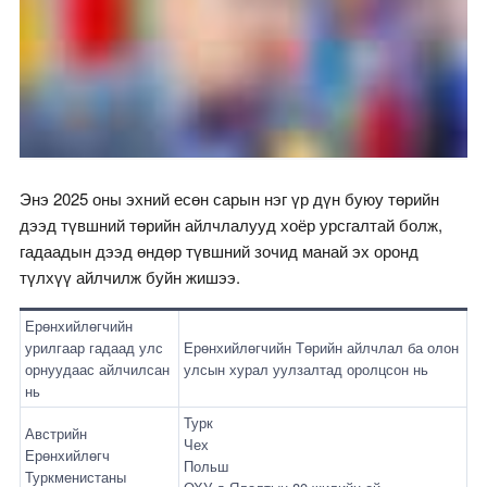
Энэ 2025 оны эхний есөн сарын нэг үр дүн буюу төрийн
дээд түвшний төрийн айлчлалууд хоёр урсгалтай болж,
гадаадын дээд өндөр түвшний зочид манай эх оронд
түлхүү айлчилж буйн жишээ.
Ерөнхийлөгчийн
урилгаар гадаад улс
Ерөнхийлөгчийн Төрийн айлчлал ба олон
орнуудаас айлчилсан
улсын хурал уулзалтад оролцсон нь
нь
Турк
Австрийн
Чех
Ерөнхийлөгч
Польш
Туркменистаны