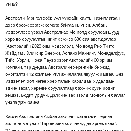
минь?
Австрали, Монгол хоёр уул уурхайн хамтын ажиллагаан
дээр босож сэргэж хөгжиж байгаа нь үнэн. Албаны
мэдээллээс үзвэл Австралиас Монголд оруулсан шууд
хөрөнгө оруулалтын нийт хэмжээ 680 сая авст.доллар
(Австралийн 2023 оны мэдээлэл), Монголд Рио Тинто,
Жэйд газ, Эликсир Энержи, Аспайр Майнинг, Монаделфус,
Тийс, Уорли, Ножа Пауэр зэрэг Австралийн 60 орчим
компани, тэр дундаа Австралийн хөрөнгийн биржид
бүртгэлтэй 12 компани үйл ажиллагаа явуулж байгаа. Энэ
мэдээлэл бол нөгөө хоёр талын харилцаа худалдаа-
эдийн засаг, хөрөнгө оруулалтаар бэхжиж буйн бодит
жишээ. Бодит үр дүн. Дэлхийн зах зээлд Монголын баялаг
үнэлэгдэж байна.
Харин Австралийн Амбан захирагч хатагтайн Төрийн
айлчлалын үеэр “Тэр өөрийн компаниудаа эргэж явна”,
“Монголыг дахин сайн ашиглах гэж хичээж явна” гэсэншүү