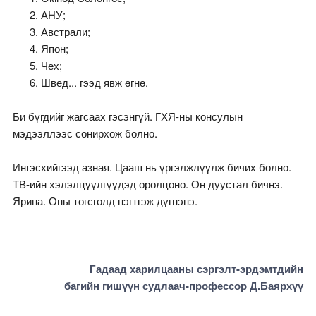
АНУ;
Австрали;
Япон;
Чех;
Швед... гээд явж өгнө.
Би бүгдийг жагсаах гэсэнгүй. ГХЯ-ны консулын
мэдээллээс сонирхож болно.
Ингэсхийгээд азная. Цааш нь үргэлжлүүлж бичих болно.
ТВ-ийн хэлэлцүүлгүүдэд оролцоно. Он дуустал бичнэ.
Ярина. Оны төгсгөлд нэгтгэж дүгнэнэ.
Гадаад харилцааны сэргэлт-эрдэмтдийн
багийн гишүүн судлаач-профессор Д.Баярхүү