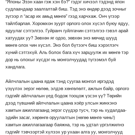
“Японы Эзэн хаан гэж хэн бэ?” гэдэг хичээл тэдэнд япон
судлаачдаар заалгалтай биш. Тэд энэ өндөр дээд зочныг
зүгээр л “асар их амьд мөнгө” гээд харчхаж. Онч үгээр
тайлбарлая. Хоромхон зуурт орлого олох хүсэл буюу ядуу,
ядуулаг сэтгэлгээ. Гуйранч гуйлгачин сэтгэлгээ гэвэл арай
хатуудах уу? Зөвхөн яг одоо, зөвхөн энэ мөчид шууд
мөнгө олох чин хүсэл. Энэ бол бүтээгч биш хэрэглэгч
хүний сэтгэхүй. Аль болох бага хүч зарцуулж их мөнгө тэр
дор нь олохыг хүсдэг нь монголчуудад түгээмэл буй
хандлага.
Айлчлалын цаана ядаж тэнд суугаа монгол иргэдэд
үзүүлэх эерэг нөлөө, элдэв хөнгөлөлт, ажлын байр, орлого
гэдгийг айлчлалын үед бодож тооцож үзсэн үү? Төрийн
дээд түвшний айлчлалын цаана хоёр улсын жинхэнэ
хамтын ажиллагаанд эерэг сүүдэр тусч, тэр нь худалдаа-
эдийн засаг, хөрөнгө оруулалтын (нөгөө мөнгө чинь!)
хамтын ажиллагаагаар баяжна, тэр нь удтал үргэлжилнэ
гэдгийг тэвчээртэй хүлээх ур ухаан алга уу, монголчууд