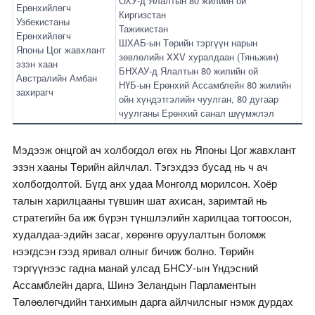
ОХУ-д Ялалтын 80 жилийн ой
Ерөнхийлөгч
Киргизстан
Узбекистаны
Тажикистан
Ерөнхийлөгч
ШХАБ-ын Төрийн тэргүүн нарын
Японы Цог жавхлант
зөвлөлийн XXV хуралдаан (Тяньжин)
эзэн хаан
БНХАУ-д Ялалтын 80 жилийн ой
Австралийн Амбан
НҮБ-ын Ерөнхий Ассамблейн 80 жилийн
захирагч
ойн хүндэтгэлийн чуулган, 80 дугаар
чуулганы Ерөнхий санал шүүмжлэл
Мэдээж онцгой ач холбогдол өгөх нь Японы Цог жавхлант
эзэн хааны Төрийн айлчлал. Тэгэхдээ бусад нь ч ач
холбогдолтой. Бүгд анх удаа Монголд морилсон. Хоёр
талын харилцааны түвшин шат ахисан, заримтай нь
стратегийн ба иж бүрэн түншлэлийн харилцаа тогтоосон,
худалдаа-эдийн засаг, хөрөнгө оруулалтын боломж
нээгдсэн гээд яривал олныг бичиж болно. Төрийн
тэргүүнээс гадна манай улсад БНСУ-ын Үндэсний
Ассамблейн дарга, Шинэ Зеландын Парламентын
Төлөөлөгчдийн танхимын дарга айлчилсныг нэмж дурдах