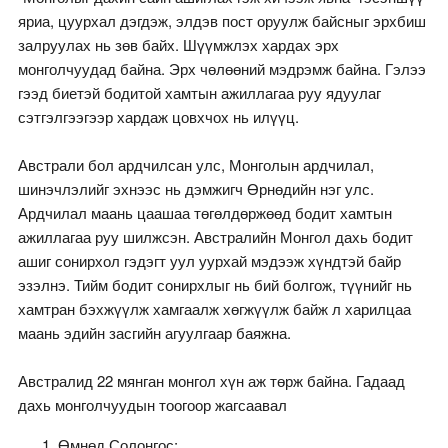
яриа, цуурхал дэгдэж, элдэв пост оруулж байсныг эрхбиш
залруулах нь зөв байх. Шүүмжлэх хардах эрх
монголчуудад байна. Эрх чөлөөний мэдрэмж байна. Гэлээ
гээд биетэй бодитой хамтын ажиллагаа руу ядуулаг
сэтгэлгээгээр хардаж цовхчох нь илүүц.
Австрали бол ардчилсан улс, Монголын ардчилал,
шинэчлэлийг эхнээс нь дэмжигч Өрнөдийн нэг улс.
Ардчилал маань цаашаа төгөлдөржөөд бодит хамтын
ажиллагаа руу шилжсэн. Австралийн Монгол дахь бодит
ашиг сонирхол гэдэгт уул уурхай мэдээж хүндтэй байр
эзэлнэ. Тийм бодит сонирхлыг нь бий болгож, түүнийг нь
хамтран бэхжүүлж хамгаалж хөгжүүлж байж л харилцаа
маань эдийн засгийн агуулгаар баяжна.
Австралид 22 мянган монгол хүн аж төрж байна. Гадаад
дахь монголчуудын тоогоор жагсаавал
Өмнөд Солонгос;