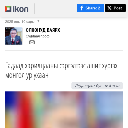
Share
: 2
Post
2025 оны 10 сарын 7
ОЛХОНУД БАЯРХҮҮ
Судлаач проф.
Гадаад харилцааны сэргэлтээс ашиг хүртэх
монгол ур ухаан
Редакцын бус нийтлэл