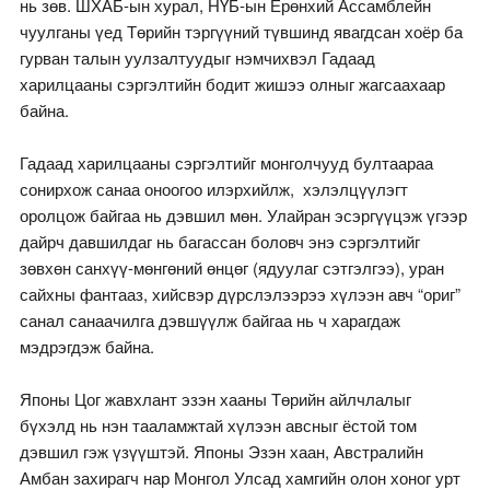
нь зөв. ШХАБ-ын хурал, НҮБ-ын Ерөнхий Ассамблейн
чуулганы үед Төрийн тэргүүний түвшинд явагдсан хоёр ба
гурван талын уулзалтуудыг нэмчихвэл Гадаад
харилцааны сэргэлтийн бодит жишээ олныг жагсаахаар
байна.
Гадаад харилцааны сэргэлтийг монголчууд бултаараа
сонирхож санаа оноогоо илэрхийлж, хэлэлцүүлэгт
оролцож байгаа нь дэвшил мөн. Улайран эсэргүүцэж үгээр
дайрч давшилдаг нь багассан боловч энэ сэргэлтийг
зөвхөн санхүү-мөнгөний өнцөг (ядуулаг сэтгэлгээ), уран
сайхны фантааз, хийсвэр дүрслэлээрээ хүлээн авч “ориг”
санал санаачилга дэвшүүлж байгаа нь ч харагдаж
мэдрэгдэж байна.
Японы Цог жавхлант эзэн хааны Төрийн айлчлалыг
бүхэлд нь нэн тааламжтай хүлээн авсныг ёстой том
дэвшил гэж үзүүштэй. Японы Эзэн хаан, Австралийн
Амбан захирагч нар Монгол Улсад хамгийн олон хоног урт