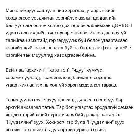
Мөн сайжруулсан түлшний хэрэглээ, угаарын хийн
хордлогоос урьдчилан сэргийлэх ажлыг цагдаагийн
байгууллага болон холбогдох төрийн албаныхан ДӨРВӨН
удаа өгсөн гэдгийг тод хараар онцолж. Ингээд зогсохгүй
талийгаач эмэгтэйд гэр гардуулж буй болон угаартахаас
сэргийлэхийг зааж, зөвлөж буйгаа баталсан фото зургийг ч
хэргийн танилцуулгад хавсаргасан байна.
Байтлаа "архичин", "хэрэгтэн", "ядуу" хүмүүст
сэрэмжлүүлээд, зааж зөвлөөд байхад л өөрсдөө
угаартчихлаа гэх нь холгүй хорон мэдээлэл тараав.
Танилцуулга гэх тэрхүү цаасанд дурдсан нэг өгүүлбэр
эрхгүй анхаарал татна. Тэр бол угаартах эрсдэлгүй хэмээн
яг одоо төрийнхний сурталчилж буй давхар шаталтат
"Нүүдэлчин" зуух. Хохирогч гэр бүлд "Нүүдэлчин" зуух
өгснийг гэрээнийх нь дугаартай дурдсан байна.