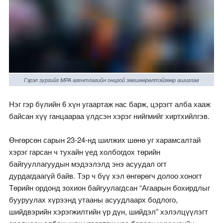
Гэрэл зургийг MPA агентлагийн онцгой зөвшөөрөлтэйгөөр ашиглав
Нэг гэр бүлийн 6 хүн угаартаж нас барж, цэрэгт алба хааж
байсан хүү ганцаараа үлдсэн хэрэг нийгмийг хиртхийлгэв.
Өнгөрсөн сарын 23-24-нд шилжих шөнө уг харамсалтай
хэрэг гарсан ч тухайн үед холбогдох төрийн
байгууллагуудын мэдээлэлд энэ асуудал огт
дурдагдаагүй байв. Тэр ч бүү хэл өнгөрөгч долоо хоногт
Төрийн ордонд зохион байгуулагдсан “Агаарын бохирдлыг
бууруулах хүрээнд утааны асуудлаарх бодлого,
шийдвэрийн хэрэгжилтийн үр дүн, шийдэл” хэлэлцүүлэгт