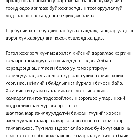
оролцсон албаныхан угаартаж нас барсан хүмүүсийн
тоонд одоо яригдаж буй хохирогчдын тоог оруулалгүй
мэдээлсэн гэх хардлага ч яригдаж байна.
Гэр бүлийнхнээ бүгдийг цаг бусаар алдаж, ганцаар үлдсэн
цэрэг хүү хариуцлага нэхэж хэвлэлд хандав.
Гэтэл хохирогч хүүг мэдээлэл хийсний дараагаас хэргийн
талаарх танилцуулга сошиалд дэлгэгдэв. Албан
хэрэгцээнд ашигласан болов уу гэмээр тэрхүү
танилцуулгад амь алдсан зургаан хүний нэрийн эхний
үсэг, нас, нийгмийн байдлыг нэг бүрчлэн бичсэн байв.
Хамгийн ой гутам нь талийгаач эмэгтэйг архины
хамааралтай гэж тодорхойлохын зэрэгцээ угаарын хий
мэдрэгчийн залгуур эвдэрсэн гэх
шалтгаанаар ажиллуулдаггүй байсан, түүнийг хэрхэн
ажиллуулах талаар заавар зөвлөгөөг өгсөн гэх мэтээр
тайлагнажээ. Түүнчлэн цэрэг алба хааж буй хүүг өмнө нь
гэмт хэрэгт холбогдож байсныг ч марталгүй бичсэн байв.