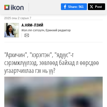
Share
: 561
Post
2025 оны 2 сарын 7
А.НЯМ-ӨЛЗИЙ
iKon.mn сэтгүүлч, Ерөнхий редактор
"Архичин", "хэрэгтэн", "ядуус"-т
сэрэмжлүүлээд, зөвлөөд байхад л өөрсдөө
угаартчихлаа гэх нь үү?