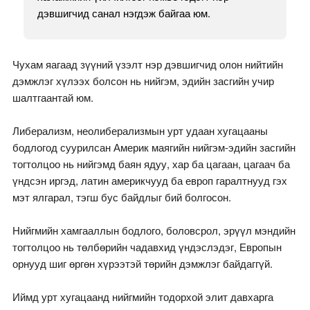
дэвшигчид санал нэгдэж байгаа юм.
Чухам яагаад зүүний үзэлт нэр дэвшигчид олон нийтийн
дэмжлэг хүлээх болсон нь нийгэм, эдийн засгийн учир
шалтгаантай юм.
Либерализм, неолиберализмын урт удаан хугацааны
бодлогод суурилсан Америк маягийн нийгэм-эдийн засгийн
тогтолцоо нь нийгэмд баян ядуу, хар ба цагаан, цагаач ба
үндсэн иргэд, латин америкчууд ба европ гаралтнууд гэх
мэт ялгарал, тэгш бус байдлыг бий болгосон.
Нийгмийн хамгааллын бодлого, боловсрол, эрүүл мэндийн
тогтолцоо нь төлбөрийн чадавхид үндэслэдэг, Европын
орнууд шиг өргөн хүрээтэй төрийн дэмжлэг байдаггүй.
Иймд урт хугацаанд нийгмийн тодорхой элит давхарга