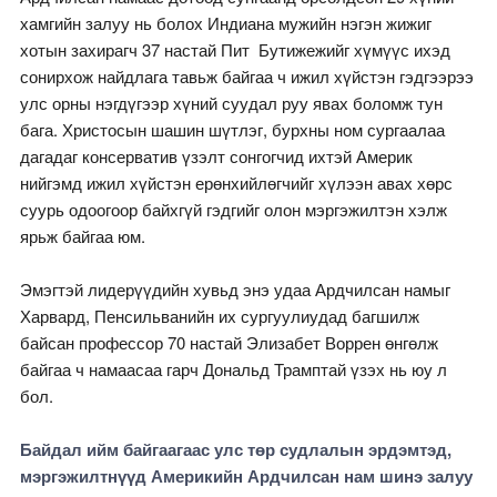
хамгийн залуу нь болох Индиана мужийн нэгэн жижиг
хотын захирагч 37 настай Пит Бутижежийг хүмүүс ихэд
сонирхож найдлага тавьж байгаа ч ижил хүйстэн гэдгээрээ
улс орны нэгдүгээр хүний суудал руу явах боломж тун
бага. Христосын шашин шүтлэг, бурхны ном сургаалаа
дагадаг консерватив үзэлт сонгогчид ихтэй Америк
нийгэмд ижил хүйстэн ерөнхийлөгчийг хүлээн авах хөрс
суурь одоогоор байхгүй гэдгийг олон мэргэжилтэн хэлж
ярьж байгаа юм.
Эмэгтэй лидерүүдийн хувьд энэ удаа Ардчилсан намыг
Харвард, Пенсильванийн их сургуулиудад багшилж
байсан профессор 70 настай Элизабет Воррен өнгөлж
байгаа ч намаасаа гарч Дональд Трамптай үзэх нь юу л
бол.
Байдал ийм байгаагаас улс төр судлалын эрдэмтэд,
мэргэжилтнүүд Америкийн Ардчилсан нам шинэ залуу