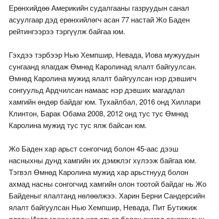
Ерөнхийдөө Америкийн судалгааны газруудын санал
асуулгаар дэд ерөнхийлөгч асан 77 настай Жо Баден
рейтингээрээ тэргүүлж байгаа юм.
Гэхдээ тэрбээр Нью Хемпшир, Невада, Иова мужуудын
сунгаанд ялагдаж Өмнөд Каролинад ялалт байгуулсан.
Өмнөд Каролина мужид ялалт байгуулсан нэр дэвшигч
сонгуульд Ардчилсан намаас нэр дэвших магадлал
хамгийн өндөр байдаг юм. Тухайлбал, 2016 онд Хиллари
Клинтон, Барак Обама 2008, 2012 онд тус тус Өмнөд
Каролина мужид тус тус ялж байсан юм.
Жо Баден хар арьст сонгогчид болон 45-аас дээш
насныхны дунд хамгийн их дэмжлэг хүлээж байгаа юм.
Тэгвэл Өмнөд Каролина мужид хар арьстнууд болон
ахмад насны сонгогчид хамгийн олон тоотой байдаг нь Жо
Байденыг ялалтанд нөлөөлжээ. Харин Берни Сандерсийн
ялалт байгуулсан Нью Хемпшир, Невада, Пит Бутижиж
ялсан Иова мужуудад хар арьст болон ахмад сонгогчдын