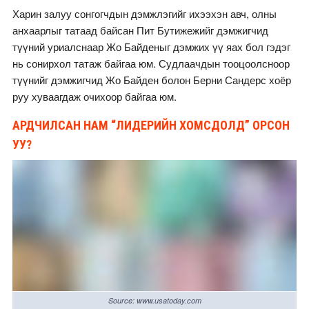
Харин залуу сонгогчдын дэмжлэгийг ихээхэн авч, олны
анхаарлыг татаад байсан Пит Бутижежийг дэмжигчид
түүний уриалснаар Жо Байденыг дэмжих үү яах бол гэдэг
нь сонирхол татаж байгаа юм. Судлаачдын тооцоолсноор
түүнийг дэмжигчид Жо Байден болон Берни Сандерс хоёр
руу хуваагдаж очихоор байгаа юм.
АРДЧИЛСАН НАМ “ЛИДЕРИЙН ХОМСДОЛД” ОРСОН
УУ?
Source: www.usatoday.com