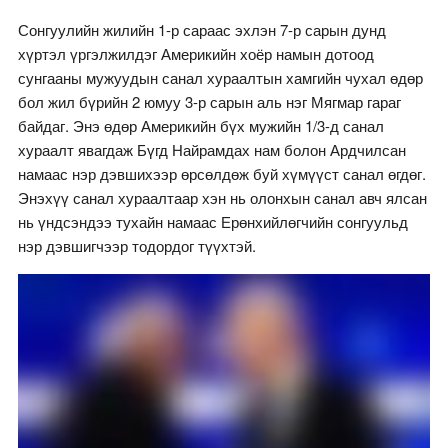
Сонгуулийн жилийн 1-р сараас эхлэн 7-р сарын дунд
хүртэл үргэлжилдэг Америкийн хоёр намын дотоод
сунгааны мужуудын санал хураалтын хамгийн чухал өдөр
бол жил бүрийн 2 юмуу 3-р сарын аль нэг Мягмар гараг
байдаг. Энэ өдөр Америкийн бүх мужийн 1/3-д санал
хураалт явагдаж Бүгд Найрамдах нам болон Ардчилсан
намаас нэр дэвшихээр өрсөлдөж буй хүмүүст санал өгдөг.
Энэхүү санал хураалтаар хэн нь олонхын санал авч ялсан
нь үндсэндээ тухайн намаас Ерөнхийлөгчийн сонгуульд
нэр дэвшигчээр тодордог түүхтэй.