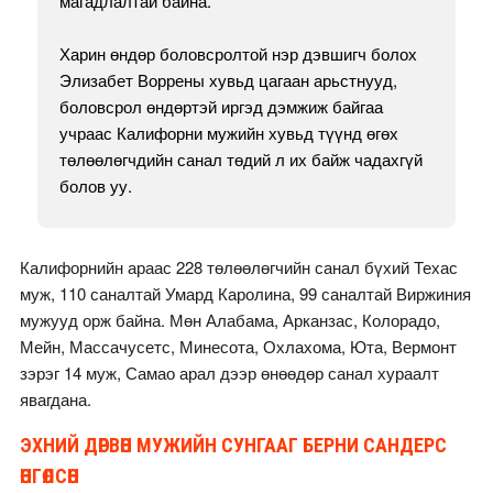
магадлалтай байна.
Харин өндөр боловсролтой нэр дэвшигч болох
Элизабет Воррены хувьд цагаан арьстнууд,
боловсрол өндөртэй иргэд дэмжиж байгаа
учраас Калифорни мужийн хувьд түүнд өгөх
төлөөлөгчдийн санал төдий л их байж чадахгүй
болов уу.
Калифорнийн араас 228 төлөөлөгчийн санал бүхий Техас
муж, 110 саналтай Умард Каролина, 99 саналтай Виржиния
мужууд орж байна. Мөн Алабама, Арканзас, Колорадо,
Мейн, Массачусетс, Минесота, Охлахома, Юта, Вермонт
зэрэг 14 муж, Самао арал дээр өнөөдөр санал хураалт
явагдана.
ЭХНИЙ ДӨРВӨН МУЖИЙН СУНГААГ БЕРНИ САНДЕРС
ӨНГӨЛСӨН