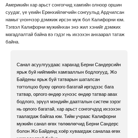
Америкийн хар арьст сонгогчид хамгийн олноор оршин
суудаг, үе үеийн Ерөнхийлөгчийн сонгуульд Ардчилсан
намыг үнэнчээр дэмжиж ирсэн муж бол Калифорни юм.
Тэгвэл Калифорни мужийнхан энэ жил хэнийг дэмжих
магадлалтай байна вэ гэдэг нь ихээхэн анхаарал татаж
байна.
Санал асуулгуудаас харахад Берни Сандерсийн
ярьж буй нийгмийн хамгааллын бодлогууд, Жо
Байдены ярьж буй татварын шаталсан
тогтолцоо буюу орлого багатай иргэдээс бага
татвар, орлого өндөр хүнээс өндөр татвар авах
бодлого, эрүүл мэндийн даатгалын систем зэрэг
нь орлого багатай, хар арьст сонгогчдод ихээхэн
таалагдаж байгаа юм. Тийм учраас Калифорни
мужийн санал өгөх төлөөлөгчид Берни Сандерс
болон Жо Байденд хоёр хуваагдаж саналаа өгөх