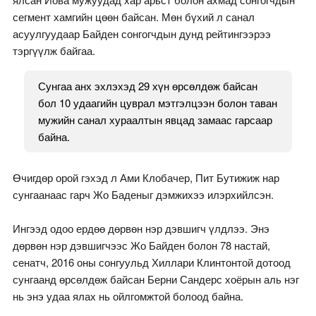
сегмент хамгийн цөөн байсан. Мөн бүхий л санал
асуулгуудаар Байден сонгогчдын дунд рейтингээрээ
тэргүүлж байгаа.
Сунгаа анх эхлэхэд 29 хүн өрсөлдөж байсан
бол 10 удаагийн цуврал мэтгэлцээн болон таван
мужийн санал хураалтын явцад замаас гарсаар
байна.
Өчигдөр орой гэхэд л Ами Клобачер, Пит Бутижиж нар
сунгаанаас гарч Жо Баденыг дэмжихээ илэрхийлсэн.
Ингээд одоо ердөө дөрвөн нэр дэвшигч үлдлээ. Энэ
дөрвөн нэр дэвшигчээс Жо Байден болон 78 настай,
сенатч, 2016 оны сонгуульд Хиллари Клинтонтой дотоод
сунгаанд өрсөлдөж байсан Берни Сандерс хоёрын аль нэг
нь энэ удаа ялах нь ойлгомжтой болоод байна.