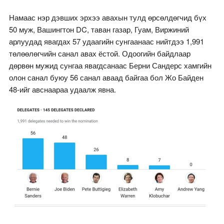
Намаас нэр дэвших эрхээ авахын тулд өрсөлдөгчид бүх
50 муж, Вашингтон DC, таван газар, Гуам, Виржиний
арлуудад явагдах 57 удаагийн сунгаанаас нийтдээ 1,991
төлөөлөгчийн санал авах ёстой. Одоогийн байдлаар
дөрвөн мужид сунгаа явагдсанаас Берни Сандерс хамгийн
олон санал буюу 56 санал аваад байгаа бол Жо Байден
48-ийг авснаараа удаалж явна.