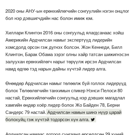
2020 оны АНУ-ын ерөнхийлөгчийн сонгуулийн нэгэн онцлог
бол нэр дэвшигчдийн нас болон имиж юм.
Хиллари Клинтон 2016 оны сонгуульд ялагдсанаас хойш
Америкийн Ардчилсан намыг экспертүүд лидерийн
хомсдолд орсон гэж дүгнэх болсон. Жон Кеннеди, Билл
Клинтон, Барак Обама зэрэг олны хайр татсан шижигнэсэн
залуухан ерөнхийлөгч нарыг төрүүлж ирсэн Ардчилсан
намд өдгөө тэд нарын дайны хүчтэй лидер алга.
Өнөөдөр Ардчилсан намыг төлөөлж буй голлох лидерүүд
болох Төлөөлөгчийн танхимын спикер Нэнси Пелоси 80
настай, Ерөнхийлөгчийн сонгуульд нэр дэвших магадлал
хамгийн өндөр хоёр лидер болох Жо Байден 78, Берни
Сандерс 79 настай.
Ардчилсан намын шинэ нүүр царай
болохуйц гэж хүчтэй тодорсон хүн алга.
Ардчилсан намаас дотоод сунгаанд өрсөлдсөн 29 хүний