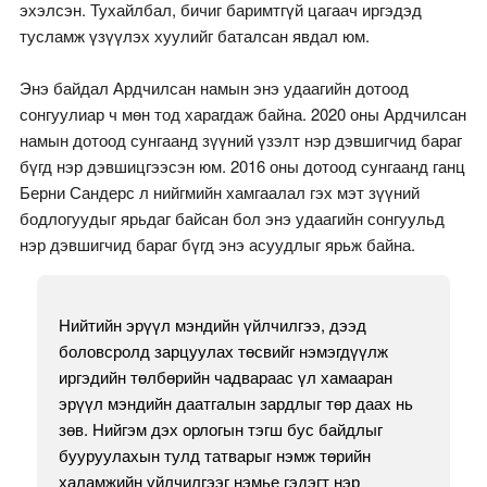
эхэлсэн. Тухайлбал, бичиг баримтгүй цагаач иргэдэд
тусламж үзүүлэх хуулийг баталсан явдал юм.
Энэ байдал Ардчилсан намын энэ удаагийн дотоод
сонгуулиар ч мөн тод харагдаж байна. 2020 оны Ардчилсан
намын дотоод сунгаанд зүүний үзэлт нэр дэвшигчид бараг
бүгд нэр дэвшицгээсэн юм. 2016 оны дотоод сунгаанд ганц
Берни Сандерс л нийгмийн хамгаалал гэх мэт зүүний
бодлогуудыг ярьдаг байсан бол энэ удаагийн сонгуульд
нэр дэвшигчид бараг бүгд энэ асуудлыг ярьж байна.
Нийтийн эрүүл мэндийн үйлчилгээ, дээд
боловсролд зарцуулах төсвийг нэмэгдүүлж
иргэдийн төлбөрийн чадвараас үл хамааран
эрүүл мэндийн даатгалын зардлыг төр даах нь
зөв. Нийгэм дэх орлогын тэгш бус байдлыг
бууруулахын тулд татварыг нэмж төрийн
халамжийн үйлчилгээг нэмье гэдэгт нэр