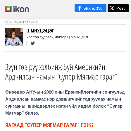
Share
: 190
Post
2020 оны 3 сарын 3
Ц.МӨНХЦЭЦЭГ
Улс төр судлаач, доктор Ц.Мөнхцэцэг
Зүүн төв рүү хэлбийж буй Америкийн
Ардчилсан намын “Супер Мягмар гараг”
Өнөөдөр АНУ-ын 2020 оны Ерөнхийлөгчийн сонгуульд
Ардчилсан намаас нэр дэвшигчийг тодруулах намын
сунгааны шийдвэрлэх нэгэн үйл явдал болох “Супер
Мягмар” билээ.
ЯАГААД “СУПЕР МЯГМАР ГАРАГ” ГЭЖ?