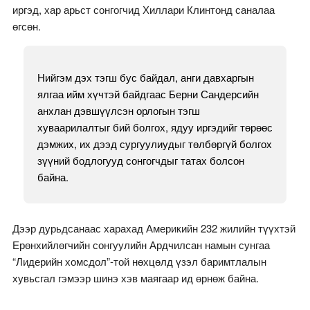
иргэд, хар арьст сонгогчид Хиллари Клинтонд саналаа
өгсөн.
Нийгэм дэх тэгш бус байдал, анги давхаргын
ялгаа ийм хүчтэй байдгаас Берни Сандерсийн
анхлан дэвшүүлсэн орлогын тэгш
хуваарилалтыг бий болгох, ядуу иргэдийг төрөөс
дэмжих, их дээд сургуулиудыг төлбөргүй болгох
зүүний бодлогууд сонгогчдыг татах болсон
байна.
Дээр дурьдсанаас харахад Америкийн 232 жилийн түүхтэй
Ерөнхийлөгчийн сонгуулийн Ардчилсан намын сунгаа
“Лидерийн хомсдол”-той нөхцөлд үзэл баримтлалын
хувьсгал гэмээр шинэ хэв маягаар ид өрнөж байна.