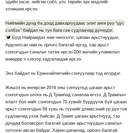
эдийн засаг, нийгэм соёл, улс төрийн эрх мэдлийг
эзэмшиж ирсэн.
Нийгмийн дунд ба доод давхаргуудаас элит анги рүү “цус
сэлбэх” байдал нь тун бага гэж судлаачид дүгнэдэг.
Бүгд Найрамдах нам чинээлэг, цагаан арьстнуудын,
Ардчилсан нам нь орлого багатай иргэд, хар арьст
сонгогчдын саналыг татаж ирсэн 200 жилийн уламжлал
өнөөдөр ч хэвээр хадгалагдаж ирсэн.
Энэ байдал нь Ерөнхийлөгчийн сонгуулиар тод илэрдэг.
Жишээ нь өнгөрсөн 2016 оны сонгуульд цагаан арьст
сонгогчдын олонх нь Д.Трампад саналаа өгчээ. Д.Трампын
ялалт бол нийт сонгогчдын 70 хувийг бүрдүүлж буй цагаан
арьст сонгогчдын 58 хувь нь түүнийг дэмжсэний үр дүн гэж
судлаачид үзэж байсан. Д.Трамп цагаан арьстнууд, тэр
дундаа боловсрол багатай цагаан арьстнуудын саналыг
голчлон авсан байдаг. Харин цагаачид, орлого багатай