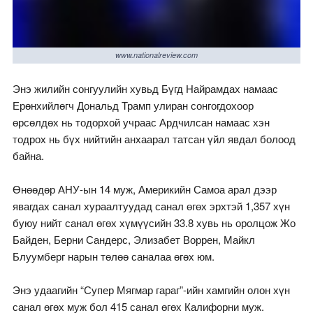
www.nationalreview.com
Энэ жилийн сонгуулийн хувьд Бүгд Найрамдах намаас
Ерөнхийлөгч Дональд Трамп улиран сонгогдохоор
өрсөлдөх нь тодорхой учраас Ардчилсан намаас хэн
тодрох нь бүх нийтийн анхаарал татсан үйл явдал болоод
байна.
Өнөөдөр АНУ-ын 14 муж, Америкийн Самоа арал дээр
явагдах санал хураалтуудад санал өгөх эрхтэй 1,357 хүн
буюу нийт санал өгөх хүмүүсийн 33.8 хувь нь оролцож Жо
Байден, Берни Сандерс, Элизабет Воррен, Майкл
Блуумберг нарын төлөө саналаа өгөх юм.
Энэ удаагийн “Супер Мягмар гараг”-ийн хамгийн олон хүн
санал өгөх муж бол 415 санал өгөх Калифорни муж.