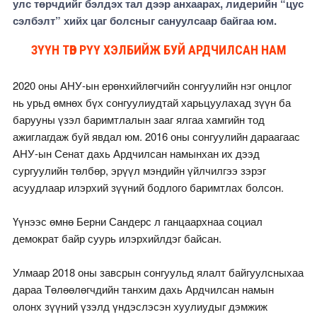
улс төрчдийг бэлдэх тал дээр анхаарах, лидерийн “цус
сэлбэлт” хийх цаг болсныг сануулсаар байгаа юм.
ЗҮҮН ТӨВ РҮҮ ХЭЛБИЙЖ БУЙ АРДЧИЛСАН НАМ
2020 оны АНУ-ын ерөнхийлөгчийн сонгуулийн нэг онцлог
нь урьд өмнөх бүх сонгуулиудтай харьцуулахад зүүн ба
барууны үзэл баримтлалын зааг ялгаа хамгийн тод
ажиглагдаж буй явдал юм. 2016 оны сонгуулийн дараагаас
АНУ-ын Сенат дахь Ардчилсан намынхан их дээд
сургуулийн төлбөр, эрүүл мэндийн үйлчилгээ зэрэг
асуудлаар илэрхий зүүний бодлого баримтлах болсон.
Үүнээс өмнө Берни Сандерс л ганцаархнаа социал
демократ байр суурь илэрхийлдэг байсан.
Улмаар 2018 оны завсрын сонгуульд ялалт байгуулсныхаа
дараа Төлөөлөгчдийн танхим дахь Ардчилсан намын
олонх зүүний үзэлд үндэслэсэн хуулиудыг дэмжиж