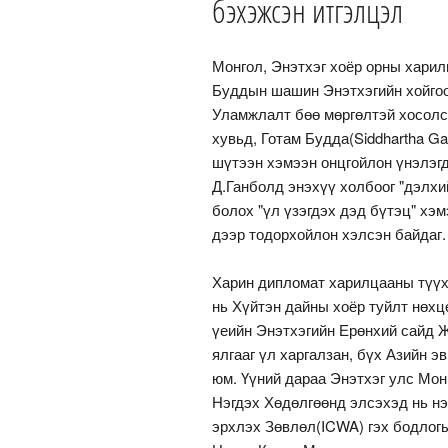
бэхэжсэн итгэлцэл
Монгол, Энэтхэг хоёр орны харил
Буддын шашин Энэтхэгийн хойгоос
Уламжлалт бөө мөргөлтэй хосол
хувьд, Готам Будда(Siddhartha Ga
шүтээн хэмээн онцгойлон үнэлэгд
Д.Ганболд энэхүү холбоог "дэлхи
болох "үл үзэгдэх дэд бүтэц" хэ
дээр тодорхойлон хэлсэн байдаг.
Харин дипломат харилцааны түүх
нь Хүйтэн дайны хоёр туйлт нөхц
үеийн Энэтхэгийн Ерөнхий сайд 
ялгааг үл харгалзан, бүх Азийн э
юм. Үүний дараа Энэтхэг улс Мон
Нэгдэх Хөдөлгөөнд элсэхэд нь нэ
эрхлэх Зөвлөл(ICWA) гэх бодлогы