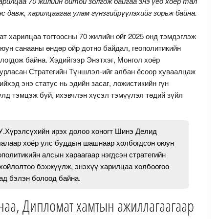
рилцаа 70 жилийн ойтой золгож байгаа энэ үед хоёр тал
 давж, харилцаагаа улам гүнзгийрүүлэхийг зорьж байна.
ат харилцаа тогтоосны 70 жилийн ойг 2025 онд тэмдэглэж
оюун санааны өндөр ойр дотно байдал, геополитикийн
логдож байна. Хэдийгээр Энэтхэг, Монгол хоёр
уурласан Стратегийн Түншлэл-ийг албан ёсоор хуваалцаж
ийхэд энэ статус нь эдийн засаг, ложистикийн гүн
улд тэмцэж буй, ихэвчлэн хүсэл тэмүүлэл төдий зүйл
У.Хүрэлсүхийн ирэх долоо хоногт Шинэ Делид
лалаар хоёр улс буддын шашнаар холбогдсон оюун
ополитикийн алсын хараагаар нэгдсэн стратегийн
хойлолтоо бэхжүүлж, энэхүү харилцаа холбоогоо
хад бэлэн болоод байна.
анаа, Дипломат хамтын ажиллагаагаар