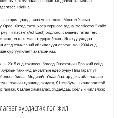
лэг нь "цаг хугацааны сорилтыг даасан харилцан
мдэглэсэн байна.
алын харилцаанд шинэ үе эхэлсэн. Монгол Улсын
у Орос, Хятад гэсэн хоёр хөршөөс гадна “холбоотон” хайх
рүү чиглэсэн" (Act East) бодлого, санаачилгатай төгс
чилсан түнш хэмээн тодорхойлсон. Энэхүү уялдаа
йш дээд хэмжээний айлчлалууд сэргэж, мөн 2004 онд
ийн сургуулилалт эхэлсэн юм.
 нь 2015 онд тохиосон бөгөөд Энэтхэгийн Ерөнхий сайд
Хурлын танхимд амралтын өдөр буюу Ням гарагт үг
 болсон билээ. Модигийн Улаанбаатар дахь айлчлалаар
н түншлэлийн түвшинд ахиулж, $1 тэрбумын хөнгөлөлттэй
р гаргаж, батлан хамгаалах, худалдаа, соёлын чиглэлээр
лагааг хурдасгах гол жил