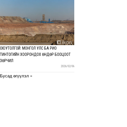
ОЮУТОЛГОЙ: МОНГОЛ УЛС БА РИО
ТИНТОГИЙН ХООРОНДОХ ӨНДӨР БООЦООТ
ЗӨРЧИЛ
2026/02/06
Бусад өгүүлэл »