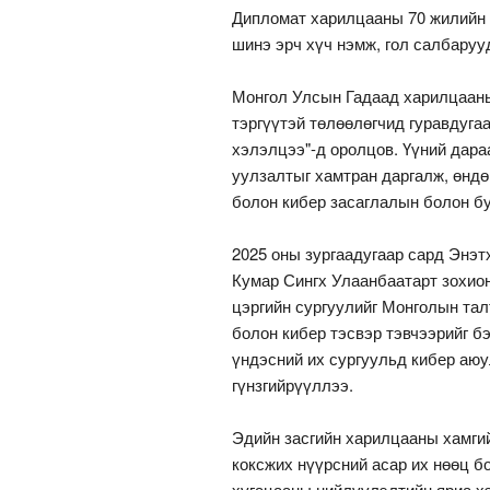
Дипломат харилцааны 70 жилийн 
шинэ эрч хүч нэмж, гол салбаруу
Монгол Улсын Гадаад харилцааны
тэргүүтэй төлөөлөгчид гуравдуга
хэлэлцээ"-д оролцов. Үүний дара
уулзалтыг хамтран даргалж, өндө
болон кибер засаглалын болон б
2025 оны зургаадугаар сард Энэт
Кумар Сингх Улаанбаатарт зохион
цэргийн сургуулийг Монголын тал
болон кибер тэсвэр тэвчээрийг 
үндэсний их сургуульд кибер аюу
гүнзгийрүүллээ.
Эдийн засгийн харилцааны хамги
коксжих нүүрсний асар их нөөц б
хугацааны нийлүүлэлтийн яриа хэ