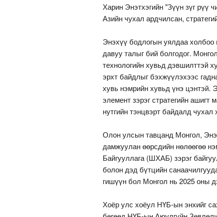
Харин Энэтхэгийн "Зүүн зүг рүү ч
Азийн чухал ардчилсан, стратеги
Энэхүү бодлогын уялдаа холбоо н
давуу талыг бий болгодог. Монго
технологийн хувьд дэвшилттэй х
эрхт байдлыг бэхжүүлэхээс гадна
хувь нэмрийн хувьд үнэ цэнтэй. Э
элемент зэрэг стратегийн ашигт 
нутгийн тэнцвэрт байдалд чухал 
Олон улсын тавцанд Монгол, Энэт
дамжуулан өөрсдийн нөлөөгөө н
Байгууллага (ШХАБ) зэрэг байгуу
болон дэд бүтцийн санаачилгууда
гишүүн бол Монгол нь 2025 оны д
Хоёр улс хоёул НҮБ-ын энхийг са
бөгөөд НҮБ-ын Аюулгүйн Зөвлөли