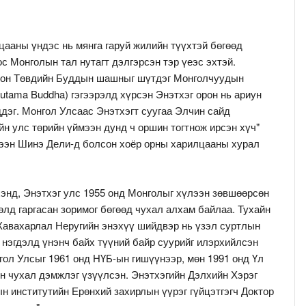
цааны үндэс нь мянга гаруй жилийн түүхтэй бөгөөд
 Монголын тал нутагт дэлгэрсэн тэр үеэс эхтэй.
сон Төвдийн Буддын шашныг шүтдэг Монголчуудын
utama Buddha) гэгээрэлд хүрсэн Энэтхэг орон нь ариун
дэг. Монгол Улсаас Энэтхэгт суугаа Элчин сайд
йн улс төрийн үймээн дунд ч оршин тогтнож ирсэн хүч"
мээн Шинэ Дели-д болсон хоёр орны харилцааны хурал
энд, Энэтхэг улс 1955 онд Монголыг хүлээн зөвшөөрсөн
өлд гаргасан зоримог бөгөөд чухал алхам байлаа. Тухайн
Жавахарлал Неругийн энэхүү шийдвэр нь үзэл суртлын
в нэгдэлд үнэнч байх түүний байр суурийг илэрхийлсэн
гол Улсыг 1961 онд НҮБ-ын гишүүнээр, мөн 1991 онд Үл
н чухал дэмжлэг үзүүлсэн. Энэтхэгийн Дэлхийн Хэрэг
н институтийн Ерөнхий захирлын үүрэг гүйцэтгэгч Доктор