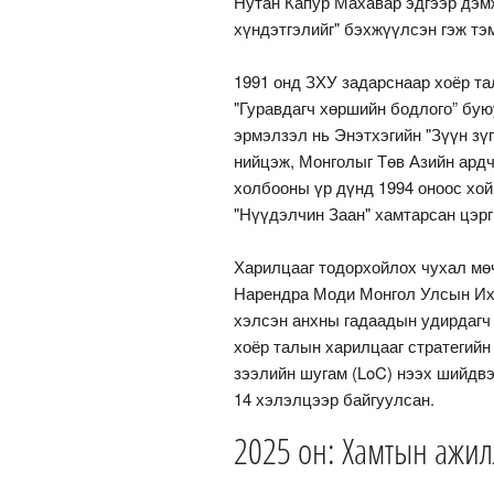
Нутан Капур Махавар эдгээр дэмж
хүндэтгэлийг" бэхжүүлсэн гэж тэ
1991 онд ЗХУ задарснаар хоёр т
"Гуравдагч хөршийн бодлого” бую
эрмэлзэл нь Энэтхэгийн "Зүүн зүг 
нийцэж, Монголыг Төв Азийн ард
холбооны үр дүнд 1994 оноос хо
"Нүүдэлчин Заан" хамтарсан цэрг
Харилцааг тодорхойлох чухал мөч
Нарендра Моди Монгол Улсын Их 
хэлсэн анхны гадаадын удирдагч
хоёр талын харилцааг стратегий
зээлийн шугам (LoC) нээх шийдвэ
14 хэлэлцээр байгуулсан.
2025 он: Хамтын ажил