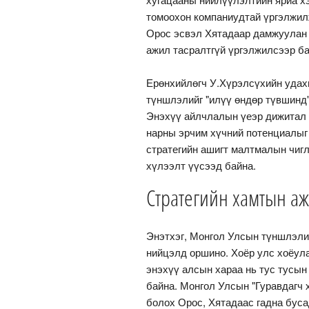
томоохон компаниудтай үргэлжилж
Орос эсвэл Хятадаар дамжуулан 
ажил тасралтгүй үргэлжилсээр ба
Ерөнхийлөгч У.Хүрэлсүхийн удахг
түншлэлийг "илүү өндөр түвшинд"
Энэхүү айлчлалын үеэр дижитал э
нарны эрчим хүчний потенциалыг
стратегийн ашигт малтмалын чиг
хүлээлт үүсээд байна.
Стратегийн хамтын аж
Энэтхэг, Монгол Улсын түншлэлий
нийцэлд оршино. Хоёр улс хоёула
энэхүү алсын хараа нь тус тусын
байна. Монгол Улсын "Гуравдагч 
болох Орос, Хятадаас гадна буса