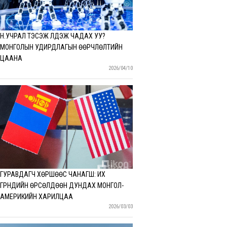
Н.УЧРАЛ ТЭСЭЖ ҮЛДЭЖ ЧАДАХ УУ?
МОНГОЛЫН УДИРДЛАГЫН ӨӨРЧЛӨЛТИЙН
ЦААНА
2026/04/10
ГУРАВДАГЧ ХӨРШӨӨС ЧАНАГШ: ИХ
ГҮРНҮҮДИЙН ӨРСӨЛДӨӨН ДУНДАХ МОНГОЛ-
АМЕРИКИЙН ХАРИЛЦАА
2026/03/03