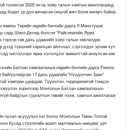
ой тохиосон 2025 он нь хоёр талын хамтын ажиллагаанд
дад бодит үр дүн авчирсан онцгой жил болж өнгөрч байна.
 яамны Төрийн нарийн бичгийн дарга Л.Мөнхтүшиг
ар сард Шинэ Делид болсон "Райсинагийн Яриа
а тэрээр тав дахь удаагийн хоёр талын зөвлөлдөх
р дээд түвшний харилцан айлчлал, сэргээгдэх эрчим хүч
усад чиглэлээрх яриа хэлэлцээг амжилттай ахиулсан юм.
хэгийн Батлан хамгаалахын нарийн бичгийн дарга Ражеш
 байгуулагдсан 17 дахь удаагийн "Нүүдэлчин Заан"
тай хамтран удирдав. Түүнчлэн, терроризмтой тэмцэх
бэхжүүлэх зорилгоор Монголын Батлан хамгаалахын
лгүй байдлын сургалтын төвийг нээж, хамтын ажиллагааг
йн чухал асуудлын нэг болох Монголын Таван Толгой
олон бусад стратегийн ашигт малтмалын нөөцөөс урт
лэлцээ JSW Steel, SAIL зэрэг Энэтхэгийн гангийн