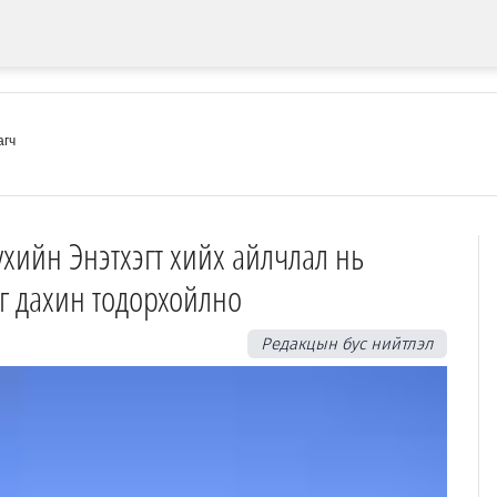
агч
үхийн Энэтхэгт хийх айлчлал нь
г дахин тодорхойлно
Редакцын бус нийтлэл