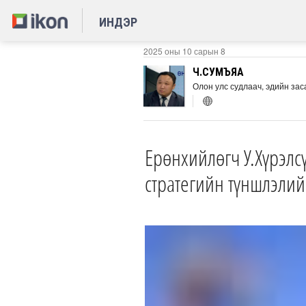
ИНДЭР
2025 оны 10 сарын 8
Ч.СУМЪЯА
Олон улс судлаач, эдийн зас
Ерөнхийлөгч У.Хүрэлс
стратегийн түншлэлий