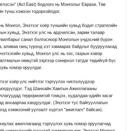
иглэсэн" (Act East) бодлого нь Монголыг Еврази, Төв
йн түнш хэмээн тодорхойлдог.
ь Монгол, Энэтхэг хоёр түншийн хувьд бодит стратегийн
лын хувьд, Энэтхэг улс нь ардчилсан, зарим талаар
увилбарыг санал болгосноор Монголын үндэсний бүрэн
, аливаа ганц гүрэнд хэт хамаарах байдлыг бууруулахад
нэтхэгийн хувьд, Монгол улс нь зэс, газрын ховор
малтмалын нөөцтэй зэргээр сонирхол татдаг төдийгүй бүс
хувь нэмэр оруулдаг.
хэг хоёр улс нийтлэг тэргүүлэх чиглэлүүдээр
эмэгдүүлдэг. Тэд Шанхайн Хамтын Ажиллагааны
ллагуудад терроризмтой тэмцэх, худалдаа-эдийн засаг
д анхаарлаа хандуулдаг. (Энэтхэг тус байгууллагын
ээд хэмжээний уулзалт хүртэл "ажиглагч" байсан).
хиулах ажиллагаанд тэргүүлэх хувь нэмэр оруулагчид
йг шинэчлэхийг тууштай дэмжигчид юм. Энэтхэг Монгол