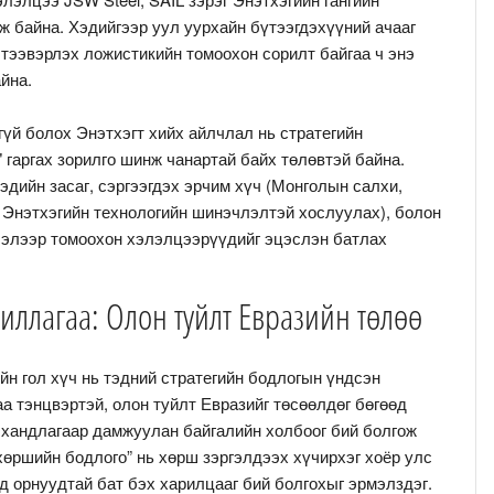
 байна. Хэдийгээр уул уурхайн бүтээгдэхүүний ачааг
тээвэрлэх ложистикийн томоохон сорилт байгаа ч энэ
йна.
үй болох Энэтхэгт хийх айлчлал нь стратегийн
 гаргах зорилго шинж чанартай байх төлөвтэй байна.
дийн засаг, сэргээгдэх эрчим хүч (Монголын салхи,
 Энэтхэгийн технологийн шинэчлэлтэй хослуулах), болон
лэлээр томоохон хэлэлцээрүүдийг эцэслэн батлах
иллагаа: Олон туйлт Евразийн төлөө
н гол хүч нь тэдний стратегийн бодлогын үндсэн
а тэнцвэртэй, олон туйлт Евразийг төсөөлдөг бөгөөд
 хандлагаар дамжуулан байгалийн холбоог бий болгож
хөршийн бодлого” нь хөрш зэргэлдээх хүчирхэг хоёр улс
д орнуудтай бат бэх харилцааг бий болгохыг эрмэлздэг.