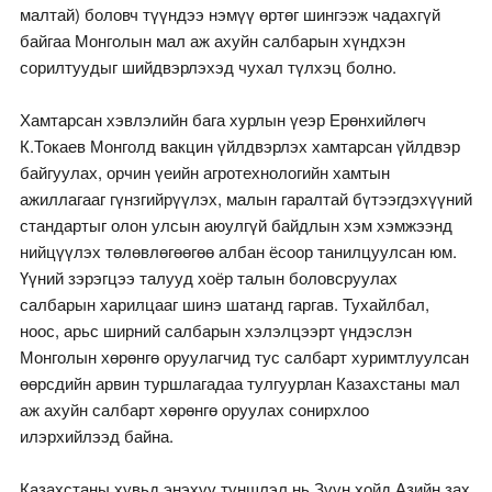
малтай) боловч түүндээ нэмүү өртөг шингээж чадахгүй
байгаа Монголын мал аж ахуйн салбарын хүндхэн
сорилтуудыг шийдвэрлэхэд чухал түлхэц болно.
Хамтарсан хэвлэлийн бага хурлын үеэр Ерөнхийлөгч
К.Токаев Монголд вакцин үйлдвэрлэх хамтарсан үйлдвэр
байгуулах, орчин үеийн агротехнологийн хамтын
ажиллагааг гүнзгийрүүлэх, малын гаралтай бүтээгдэхүүний
стандартыг олон улсын аюулгүй байдлын хэм хэмжээнд
нийцүүлэх төлөвлөгөөгөө албан ёсоор танилцуулсан юм.
Үүний зэрэгцээ талууд хоёр талын боловсруулах
салбарын харилцааг шинэ шатанд гаргав. Тухайлбал,
ноос, арьс ширний салбарын хэлэлцээрт үндэслэн
Монголын хөрөнгө оруулагчид тус салбарт хуримтлуулсан
өөрсдийн арвин туршлагадаа тулгуурлан Казахстаны мал
аж ахуйн салбарт хөрөнгө оруулах сонирхлоо
илэрхийлээд байна.
Казахстаны хувьд энэхүү түншлэл нь Зүүн хойд Азийн зах