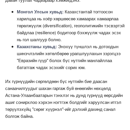
Монгол Улсын хувьд:
Казахстантай тогтоосон
харилцаа нь хоёр хөршөөсөө хамаарах хамаарлаа
төрөлжүүлж (diversification), геополитикийн тэсвэртэй
байдлаа (resilience) бодитоор бэхжүүлж чадах эсэх
нь гол шалгуур болно.
Казахстаны хувьд:
Энэхүү түншлэл нь дотоодын
шинэчлэлийн хөтөлбөрөө урагшлуулахын зэрэгцээ
"Евразийн гүүр" болох бүс нутгийн манлайллаа
бататгаж чадах эсэхийг сорих юм.
Их гүрнүүдийн сөргөлдөөн бүс нутгийн бие даасан
санаачилгуудыг шахан гаргаж буй өнөөгийн нөхцөлд
Астана-Улаанбаатарын тэнхлэг нь дунд гүрнүүд өөрсдийн
ашиг сонирхлоо хэрхэн нэгтгэж болдгийг харуулсан итгэл
төрүүлэхүйц "сөрөг хүүрнэл"-ийг дэлхий дахинд санал
болгож байна.