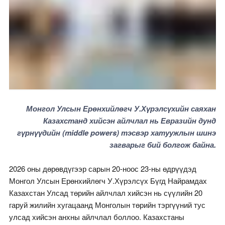
Монгол Улсын Ерөнхийлөгч У.Хүрэлсүхийн саяхан
Казахстанд хийсэн айлчлал нь Евразийн дунд
гүрнүүдийн (middle powers) тэсвэр хатуужлын шинэ
загварыг бий болгож байна.
2026 оны дөрөвдүгээр сарын 20-ноос 23-ны өдрүүдэд
Монгол Улсын Ерөнхийлөгч У.Хүрэлсүх Бүгд Найрамдах
Казахстан Улсад төрийн айлчлал хийсэн нь сүүлийн 20
гаруй жилийн хугацаанд Монголын төрийн тэргүүний тус
улсад хийсэн анхны айлчлал боллоо. Казахстаны