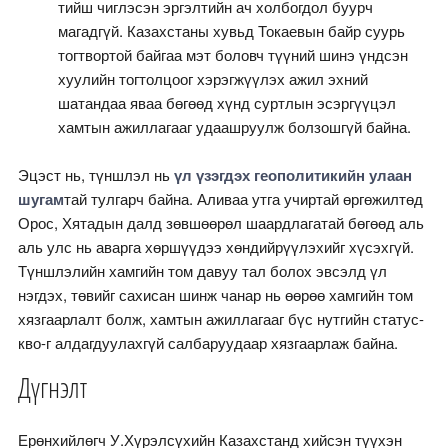
тийш чиглэсэн эргэлтийн ач холбогдол буурч
магадгүй. Казахстаны хувьд Токаевын байр суурь
тогтвортой байгаа мэт боловч түүний шинэ үндсэн
хуулийн тогтолцоог хэрэгжүүлэх ажил эхний
шатандаа яваа бөгөөд хүнд суртлын эсэргүүцэл
хамтын ажиллагааг удаашруулж болзошгүй байна.
Эцэст нь, түншлэл нь
үл үзэгдэх геополитикийн улаан
шугам
тай тулгарч байна. Аливаа утга учиртай өргөжилтөд
Орос, Хятадын далд зөвшөөрөл шаардлагатай бөгөөд аль
аль улс нь аварга хөршүүдээ хөндийрүүлэхийг хүсэхгүй.
Түншлэлийн хамгийн том давуу тал болох эвсэлд үл
нэгдэх, төвийг сахисан шинж чанар нь өөрөө хамгийн том
хязгаарлалт болж, хамтын ажиллагааг бүс нутгийн статус-
кво-г алдагдуулахгүй салбаруудаар хязгаарлаж байна.
Дүгнэлт
Ерөнхийлөгч У.Хүрэлсүхийн Казахстанд хийсэн түүхэн