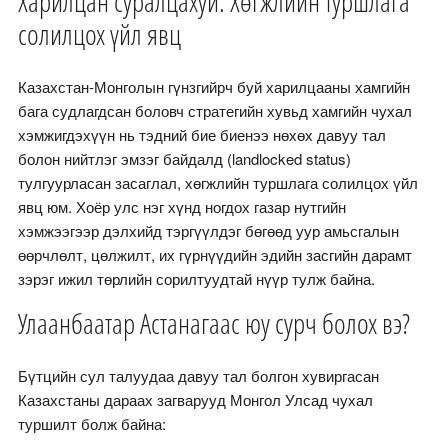
Харилцан суралцахуй: Хөгжлийн туршлага
солилцох үйл явц
Казахстан-Монголын гүнзгийрч буй харилцааны хамгийн
бага судлагдсан боловч стратегийн хувьд хамгийн чухал
хэмжигдэхүүн нь тэдний бие биенээ нөхөх давуу тал
болон нийтлэг эмзэг байдалд (landlocked status)
тулгуурласан засаглал, хөгжлийн туршлага солилцох үйл
явц юм. Хоёр улс нэг хүнд ногдох газар нутгийн
хэмжээгээр дэлхийд тэргүүлдэг бөгөөд уур амьсгалын
өөрчлөлт, цөлжилт, их гүрнүүдийн эдийн засгийн дарамт
зэрэг ижил төрлийн сорилтуудтай нүүр тулж байна.
Улаанбаатар Астанагаас юу сурч болох вэ?
Бүтцийн сул талуудаа давуу тал болгон хувиргасан
Казахстаны дараах загварууд Монгол Улсад чухал
туршилт болж байна: