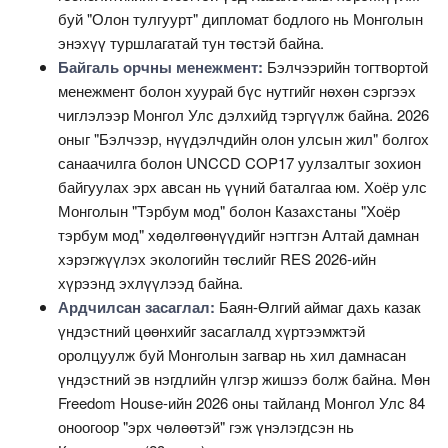
буй "Олон тулгуурт" дипломат бодлого нь Монголын
энэхүү туршлагатай тун төстэй байна.
Байгаль орчны менежмент:
Бэлчээрийн тогтвортой
менежмент болон хуурай бүс нутгийг нөхөн сэргээх
чиглэлээр Монгол Улс дэлхийд тэргүүлж байна. 2026
оныг "Бэлчээр, нүүдэлчдийн олон улсын жил" болгох
санаачилга болон UNCCD COP17 уулзалтыг зохион
байгуулах эрх авсан нь үүний баталгаа юм. Хоёр улс
Монголын "Тэрбум мод" болон Казахстаны "Хоёр
тэрбум мод" хөдөлгөөнүүдийг нэгтгэн Алтай дамнан
хэрэгжүүлэх экологийн төслийг RES 2026-ийн
хүрээнд эхлүүлээд байна.
Ардчилсан засаглал:
Баян-Өлгий аймаг дахь казак
үндэстний цөөнхийг засаглалд хүртээмжтэй
оролцуулж буй Монголын загвар нь хил дамнасан
үндэстний эв нэгдлийн үлгэр жишээ болж байна. Мөн
Freedom House-ийн 2026 оны тайланд Монгол Улс 84
оноогоор "эрх чөлөөтэй" гэж үнэлэгдсэн нь