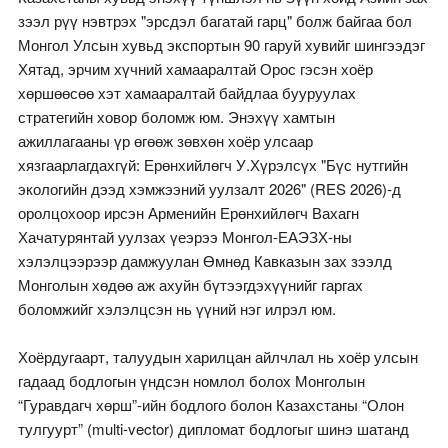
зээл рүү нэвтрэх "эрсдэл багатай гарц" болж байгаа бол
Монгол Улсын хувьд экспортын 90 гаруй хувийг шингээдэг
Хятад, эрчим хүчний хамааралтай Орос гэсэн хоёр
хөршөөсөө хэт хамааралтай байдлаа бууруулах
стратегийн ховор боломж юм. Энэхүү хамтын
ажиллагааны үр өгөөж зөвхөн хоёр улсаар
хязгаарлагдахгүй: Ерөнхийлөгч У.Хүрэлсүх "Бүс нутгийн
экологийн дээд хэмжээний уулзалт 2026" (RES 2026)-д
оролцохоор ирсэн Арменийн Ерөнхийлөгч Вахагн
Хачатурянтай уулзах үеэрээ Монгол-ЕАЭЗХ-ны
хэлэлцээрээр дамжуулан Өмнөд Кавказын зах зээлд
Монголын хөдөө аж ахуйн бүтээгдэхүүнийг гаргах
боломжийг хэлэлцсэн нь үүний нэг илрэл юм.
Хоёрдугаарт, талуудын харилцан айлчлал нь хоёр улсын
гадаад бодлогын үндсэн номлол болох Монголын
“Гуравдагч хөрш”-ийн бодлого болон Казахстаны “Олон
тулгуурт” (multi-vector) дипломат бодлогыг шинэ шатанд