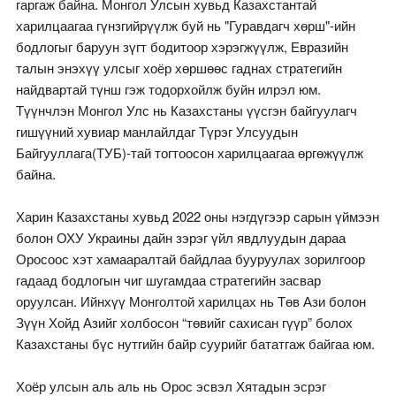
гаргаж байна. Монгол Улсын хувьд Казахстантай
харилцаагаа гүнзгийрүүлж буй нь "Гуравдагч хөрш"-ийн
бодлогыг баруун зүгт бодитоор хэрэгжүүлж, Евразийн
талын энэхүү улсыг хоёр хөршөөс гаднах стратегийн
найдвартай түнш гэж тодорхойлж буйн илрэл юм.
Түүнчлэн Монгол Улс нь Казахстаны үүсгэн байгуулагч
гишүүний хувиар манлайлдаг Түрэг Улсуудын
Байгууллага(ТУБ)-тай тогтоосон харилцаагаа өргөжүүлж
байна.
Харин Казахстаны хувьд 2022 оны нэгдүгээр сарын үймээн
болон ОХУ Украины дайн зэрэг үйл явдлуудын дараа
Оросоос хэт хамааралтай байдлаа бууруулах зорилгоор
гадаад бодлогын чиг шугамдаа стратегийн засвар
оруулсан. Ийнхүү Монголтой харилцах нь Төв Ази болон
Зүүн Хойд Азийг холбосон “төвийг сахисан гүүр” болох
Казахстаны бүс нутгийн байр суурийг бататгаж байгаа юм.
Хоёр улсын аль аль нь Орос эсвэл Хятадын эсрэг