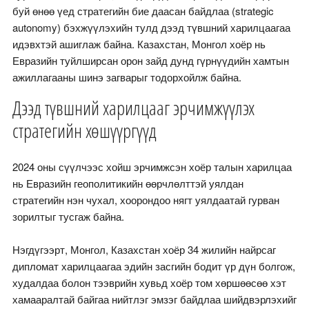
буй өнөө үед стратегийн бие даасан байдлаа (strategic
autonomy) бэхжүүлэхийн тулд дээд түвшний харилцаагаа
идэвхтэй ашиглаж байна. Казахстан, Монгол хоёр нь
Евразийн туйлширсан орон зайд дунд гүрнүүдийн хамтын
ажиллагааны шинэ загварыг тодорхойлж байна.
Дээд түвшний харилцааг эрчимжүүлэх
стратегийн хөшүүргүүд
2024 оны сүүлчээс хойш эрчимжсэн хоёр талын харилцаа
нь Евразийн геополитикийн өөрчлөлттэй уялдан
стратегийн нэн чухал, хоорондоо нягт уялдаатай гурван
зорилтыг тусгаж байна.
Нэгдүгээрт, Монгол, Казахстан хоёр 34 жилийн найрсаг
дипломат харилцаагаа эдийн засгийн бодит үр дүн болгож,
худалдаа болон тээврийн хувьд хоёр том хөршөөсөө хэт
хамааралтай байгаа нийтлэг эмзэг байдлаа шийдвэрлэхийг