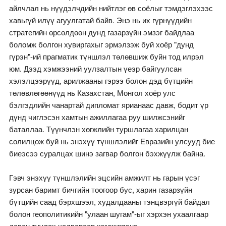
айлчлал нь нүүдэлчдийн нийтлэг өв соёлыг тэмдэглэхээс
хавьгүй илүү агуулгатай байв. Энэ нь их гүрнүүдийн
стратегийн өрсөлдөөн дунд газарзүйн эмзэг байдлаа
боломж болгон хувиргахыг эрмэлзэж буй хоёр "дунд
гүрэн"-ий прагматик түншлэл төлөвшиж буйн тод илрэл
юм. Дээд хэмжээний уулзалтын үеэр байгуулсан
хэлэлцээрүүд, арилжааны гэрээ болон дэд бүтцийн
төлөвлөгөөнүүд нь Казахстан, Монгол хоёр улс
бэлгэдлийн чанартай дипломат ярианаас давж, бодит үр
дүнд чиглэсэн хамтын ажиллагаа руу шилжсэнийг
баталлаа. Түүнчлэн хөгжлийн туршлагаа харилцан
солилцож буй нь энэхүү түншлэлийг Евразийн улсууд бие
биеэсээ суралцах шинэ загвар болгон бэхжүүлж байна.
Гэвч энэхүү түншлэлийн эцсийн амжилт нь гарын үсэг
зурсан баримт бичгийн тоогоор бус, харин газарзүйн
бүтцийн саад бэрхшээл, худалдааны тэнцвэргүй байдал
болон геополитикийн "улаан шугам"-ыг хэрхэн ухаалгаар
даван туулах чадвараар хэмжигдэнэ.