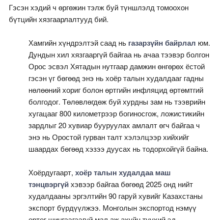
Гэсэн хэдий ч өргөжин тэлж буй түншлэлд томоохон
бүтцийн хязгаарлалтууд бий.
Хамгийн хүндрэлтэй саад нь
газарзүйн байрлал
юм.
Дундын хил хязгааргүй байгаа нь ачаа тээвэр болгон
Орос эсвэл Хятадын нутгаар дамжин өнгөрөх ёстой
гэсэн үг бөгөөд энэ нь хоёр талын худалдааг гадны
нөлөөний хориг болон өртгийн инфляцид өртөмтгий
болгодог. Төлөвлөгдөж буй хурдны зам нь тээврийн
хугацааг 800 километрээр богиносгож, ложистикийн
зардлыг 20 хувиар бууруулах амлалт өгч байгаа ч
энэ нь Оростой гурван талт хэлэлцээр хийхийг
шаардах бөгөөд хэзээ дуусах нь тодорхойгүй байна.
Хоёрдугаарт,
хоёр талын худалдаа маш
тэнцвэргүй
хэвээр байгаа бөгөөд 2025 онд нийт
худалдааны эргэлтийн 90 гаруй хувийг Казахстаны
экспорт бүрдүүлжээ. Монголын экспортод нэмүү
өртөг шингээгээгүй мал аж ахуйн түүхий эд