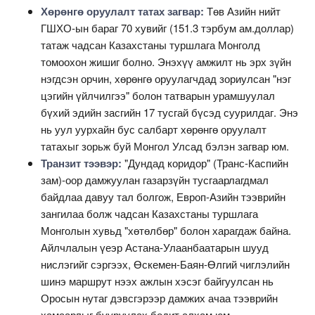
Хөрөнгө оруулалт татах загвар:
Төв Азийн нийт
ГШХО-ын бараг 70 хувийг (151.3 тэрбум ам.доллар)
татаж чадсан Казахстаны туршлага Монголд
томоохон жишиг болно. Энэхүү амжилт нь эрх зүйн
нэгдсэн орчин, хөрөнгө оруулагчдад зориулсан "нэг
цэгийн үйлчилгээ" болон татварын урамшуулал
бүхий эдийн засгийн 17 тусгай бүсэд суурилдаг. Энэ
нь уул уурхайн бус салбарт хөрөнгө оруулалт
татахыг зорьж буй Монгол Улсад бэлэн загвар юм.
Транзит тээвэр:
"Дундад коридор" (Транс-Каспийн
зам)-оор дамжуулан газарзүйн тусгаарлагдмал
байдлаа давуу тал болгож, Европ-Азийн тээврийн
зангилаа болж чадсан Казахстаны туршлага
Монголын хувьд "хөтөлбөр" болон харагдаж байна.
Айлчлалын үеэр Астана-Улаанбаатарын шууд
нислэгийг сэргээх, Өскемен-Баян-Өлгий чиглэлийн
шинэ маршрут нээх ажлын хэсэг байгуулсан нь
Оросын нутаг дэвсгэрээр дамжих ачаа тээврийн
хамаарлыг бууруулах бодит алхам юм.