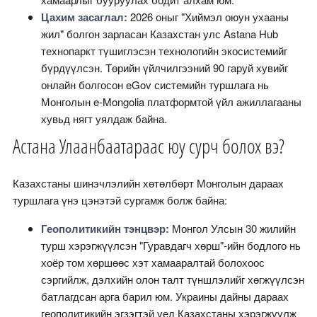
Цахим засаглал:
2026 оныг "Хиймэл оюун ухааны
жил" болгон зарласан Казахстан улс Astana Hub
технопаркт түшиглэсэн технологийн экосистемийг
бүрдүүлсэн. Төрийн үйлчилгээний 90 гаруй хувийг
онлайн болгосон eGov системийн туршлага нь
Монголын e-Mongolia платформтой үйл ажиллагааны
хувьд нягт уялдаж байна.
Астана Улаанбаатараас юу сурч болох вэ?
Казахстаны шинэчлэлийн хөтөлбөрт Монголын дараах
туршлага үнэ цэнэтэй сургамж болж байна:
Геополитикийн тэнцвэр:
Монгол Улсын 30 жилийн
турш хэрэгжүүлсэн "Гуравдагч хөрш"-ийн бодлого нь
хоёр том хөршөөс хэт хамааралтай болохоос
сэргийлж, дэлхийн олон талт түншлэлийг хөгжүүлсэн
батлагдсан арга барил юм. Украины дайны дараах
геополитикийн эгзэгтэй үед Казахстаны хэрэгжүүлж