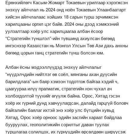
Ерөнхийлөгч Касым-Жомарт Токаевын урилгаар хэрэгжсэн
энэхүү айлчлал нь 2024 онд ноён Токаевын Улаанбаатарт
хийсэн айлчлалаас хойших 18 сарын турш эрчимжсэн
харилцааны оргил цэг байв. 2024 оны дээд хэмжээний
уулзалтаар хоёр улс харилцаагаа албан ёсоор
“Стратегийн түншлэл”-ийн түвшинд ахиулсан бөгөөд
ингэснээр Казахстан нь Монгол Улсын Төв Ази дахь анхны
бөгөөд цорын ганц стратегийн түнш болсон юм.
Албан ёсны мэдээллүүдэд энэхүү айлчлалыг
“нүүдэлчдийн нийтлэг өв соёл, мянганы ахан дүүсийн
барилдлага”-ын баяр хэмээн тодотгож байгаа хэдий ч,
цаагуураа илүү прагматик, стратегийн нэн чухал ач
холбогдолтой түүхийг өгүүлж байна. Орос, Хятад гэсэн
хоёр их гүрний дунд хавчуулагдсан, далайд гарцгүй боловч
байгалийн баялаг ихтэй энэ хоёр улс бүтцийн хувьд
Хятад, Орос хоёр орноос эдийн засгийн хараат байдлаа
бууруулах, геополитикийн сорилтыг даван туулах
туршлагаа солилцох, их гүрнүүдийн өрсөлдөөн ширүүсэж