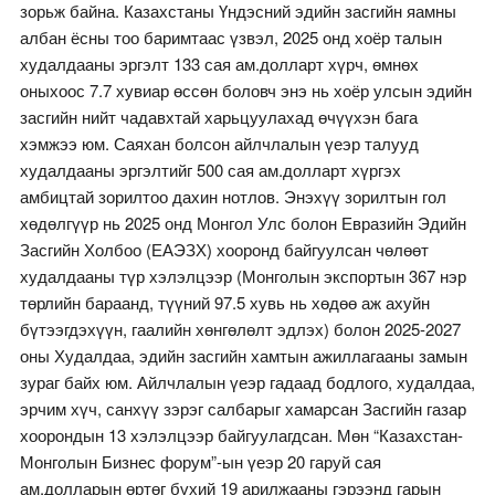
зорьж байна. Казахстаны Үндэсний эдийн засгийн яамны
албан ёсны тоо баримтаас үзвэл, 2025 онд хоёр талын
худалдааны эргэлт 133 сая ам.долларт хүрч, өмнөх
оныхоос 7.7 хувиар өссөн боловч энэ нь хоёр улсын эдийн
засгийн нийт чадавхтай харьцуулахад өчүүхэн бага
хэмжээ юм. Саяхан болсон айлчлалын үеэр талууд
худалдааны эргэлтийг 500 сая ам.долларт хүргэх
амбицтай зорилтоо дахин нотлов. Энэхүү зорилтын гол
хөдөлгүүр нь 2025 онд Монгол Улс болон Евразийн Эдийн
Засгийн Холбоо (ЕАЭЗХ) хооронд байгуулсан чөлөөт
худалдааны түр хэлэлцээр (Монголын экспортын 367 нэр
төрлийн бараанд, түүний 97.5 хувь нь хөдөө аж ахуйн
бүтээгдэхүүн, гаалийн хөнгөлөлт эдлэх) болон 2025-2027
оны Худалдаа, эдийн засгийн хамтын ажиллагааны замын
зураг байх юм. Айлчлалын үеэр гадаад бодлого, худалдаа,
эрчим хүч, санхүү зэрэг салбарыг хамарсан Засгийн газар
хоорондын 13 хэлэлцээр байгуулагдсан. Мөн “Казахстан-
Монголын Бизнес форум”-ын үеэр 20 гаруй сая
ам.долларын өртөг бүхий 19 арилжааны гэрээнд гарын