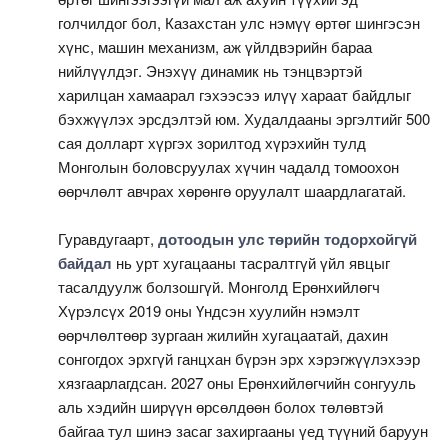
голчилдог бол, Казахстан улс нэмүү өртөг шингэсэн
хүнс, машин механизм, аж үйлдвэрийн бараа
нийлүүлдэг. Энэхүү динамик нь тэнцвэртэй
харилцан хамаарал гэхээсээ илүү хараат байдлыг
бэхжүүлэх эрсдэлтэй юм. Худалдааны эргэлтийг 500
сая долларт хүргэх зорилтод хүрэхийн тулд
Монголын боловсруулах хүчин чадалд томоохон
өөрчлөлт авчрах хөрөнгө оруулалт шаардлагатай.
Гуравдугаарт,
дотоодын улс төрийн тодорхойгүй
байдал
нь урт хугацааны тасралтгүй үйл явцыг
тасалдуулж болзошгүй. Монголд Ерөнхийлөгч
Хүрэлсүх 2019 оны Үндсэн хуулийн нэмэлт
өөрчлөлтөөр зургаан жилийн хугацаатай, дахин
сонгогдох эрхгүй ганцхан бүрэн эрх хэрэгжүүлэхээр
хязгаарлагдсан. 2027 оны Ерөнхийлөгчийн сонгууль
аль хэдийн ширүүн өрсөлдөөн болох төлөвтэй
байгаа тул шинэ засаг захиргааны үед түүний баруун