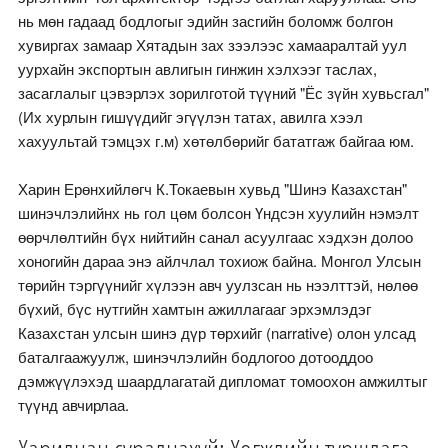
нь мөн гадаад бодлогыг эдийн засгийн боломж болгон
хувиргах замаар Хятадын зах зээлээс хамааралтай уул
уурхайн экспортын авлигын гинжин хэлхээг таслах,
засаглалыг цэвэрлэх зорилготой түүний "Ёс зүйн хувьсгал"
(Их хурлын гишүүдийг эгүүлэн татах, авилга хээл
хахуультай тэмцэх г.м) хөтөлбөрийг бататгаж байгаа юм.
Харин Ерөнхийлөгч К.Токаевын хувьд "Шинэ Казахстан"
шинэчлэлийнх нь гол цөм болсон Үндсэн хуулийн нэмэлт
өөрчлөлтийн бүх нийтийн санал асуулгаас хэдхэн долоо
хоногийн дараа энэ айлчлал тохиож байна. Монгол Улсын
төрийн тэргүүнийг хүлээн авч уулзсан нь нээлттэй, нөлөө
бүхий, бүс нутгийн хамтын ажиллагааг эрхэмлэдэг
Казахстан улсын шинэ дүр төрхийг (narrative) олон улсад
баталгаажуулж, шинэчлэлийн бодлогоо дотооддоо
дэмжүүлэхэд шаардлагатай дипломат томоохон амжилтыг
түүнд авчирлаа.