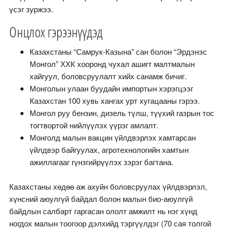
үсэг зуржээ.
Онцлох гэрээнүүдэд
Казахстаны “Самрук-Казына” сан болон “Эрдэнэс
Монгол” ХХК хооронд чухал ашигт малтмалын
хайгуул, боловсруулалт хийх санамж бичиг.
Монголын улаан буудайн импортын хэрэгцээг
Казахстан 100 хувь хангах урт хугацааны гэрээ.
Монгол руу бензин, дизель түлш, түүхий газрын тос
тогтвортой нийлүүлэх үүрэг амлалт.
Монголд малын вакцин үйлдвэрлэх хамтарсан
үйлдвэр байгуулах, агротехнологийн хамтын
ажиллагааг гүнзгийрүүлэх зэрэг багтана.
Казахстаны хөдөө аж ахуйн боловсруулах үйлдвэрлэл,
хүнсний аюулгүй байдал болон малын био-аюулгүй
байдлын салбарт гаргасан ололт амжилт нь нэг хүнд
ногдох малын тоогоор дэлхийд тэргүүлдэг (70 сая толгой