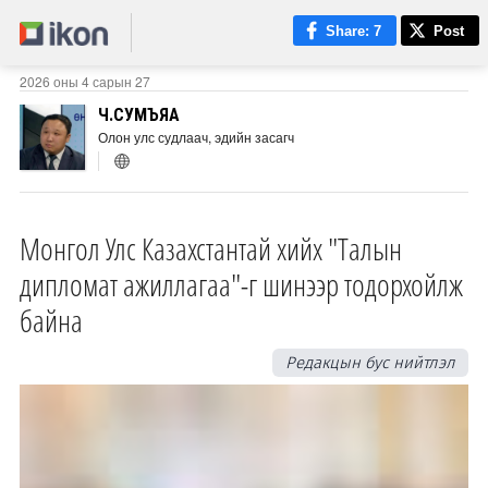
Share
: 7
Post
2026 оны 4 сарын 27
Ч.СУМЪЯА
Олон улс судлаач, эдийн засагч
Монгол Улс Казахстантай хийх "Талын
дипломат ажиллагаа"-г шинээр тодорхойлж
байна
Редакцын бус нийтлэл