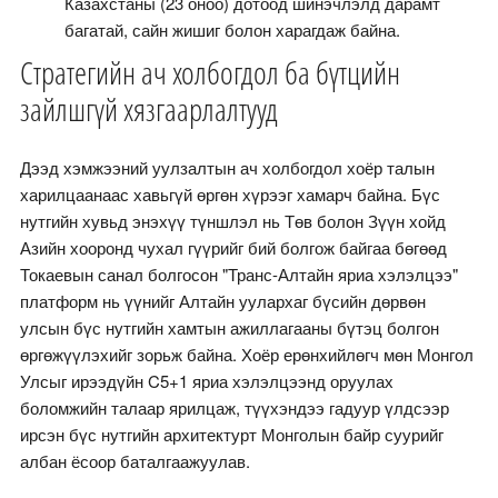
Казахстаны (23 оноо) дотоод шинэчлэлд дарамт
багатай, сайн жишиг болон харагдаж байна.
Стратегийн ач холбогдол ба бүтцийн
зайлшгүй хязгаарлалтууд
Дээд хэмжээний уулзалтын ач холбогдол хоёр талын
харилцаанаас хавьгүй өргөн хүрээг хамарч байна. Бүс
нутгийн хувьд энэхүү түншлэл нь Төв болон Зүүн хойд
Азийн хооронд чухал гүүрийг бий болгож байгаа бөгөөд
Токаевын санал болгосон "Транс-Алтайн яриа хэлэлцээ"
платформ нь үүнийг Алтайн уулархаг бүсийн дөрвөн
улсын бүс нутгийн хамтын ажиллагааны бүтэц болгон
өргөжүүлэхийг зорьж байна. Хоёр ерөнхийлөгч мөн Монгол
Улсыг ирээдүйн C5+1 яриа хэлэлцээнд оруулах
боломжийн талаар ярилцаж, түүхэндээ гадуур үлдсээр
ирсэн бүс нутгийн архитектурт Монголын байр суурийг
албан ёсоор баталгаажуулав.