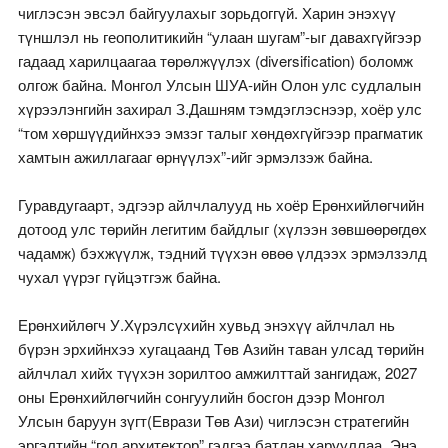
чиглэсэн эвсэл байгуулахыг зорьдоггүй. Харин энэхүү
түншлэл нь геополитикийн “улаан шугам”-ыг давахгүйгээр
гадаад харилцаагаа төрөлжүүлэх (diversification) боломж
олгож байна. Монгол Улсын ШУА-ийн Олон улс судлалын
хүрээлэнгийн захирал З.Дашням тэмдэглэснээр, хоёр улс
“том хөршүүдийнхээ эмзэг талыг хөндөхгүйгээр прагматик
хамтын ажиллагааг өрнүүлэх”-ийг эрмэлзэж байна.
Гуравдугаарт, эдгээр айлчлалууд нь хоёр Ерөнхийлөгчийн
дотоод улс төрийн легитим байдлыг (хүлээн зөвшөөрөгдөх
чадамж) бэхжүүлж, тэдний түүхэн өвөө үлдээх эрмэлзэлд
чухал үүрэг гүйцэтгэж байна.
Ерөнхийлөгч У.Хүрэлсүхийн хувьд энэхүү айлчлал нь
бүрэн эрхийнхээ хугацаанд Төв Азийн таван улсад төрийн
айлчлал хийх түүхэн зорилтоо амжилттай зангидаж, 2027
оны Ерөнхийлөгчийн сонгуулийн босгон дээр Монгол
Улсын баруун зүгт(Еврази Төв Ази) чиглэсэн стратегийн
эргэлтийн “гол архитектор” гэдгээ батлан харууллаа. Энэ