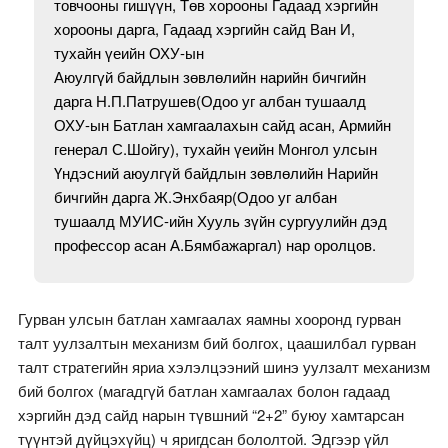
товчооны гишүүн, Төв хорооны Гадаад хэргийн
хорооны дарга, Гадаад хэргийн сайд Ван И,
тухайн үеийн ОХУ-ын
Аюулгүй байдлын зөвлөлийн нарийн бичгийн
дарга Н.П.Патрушев(Одоо уг албан тушаалд
ОХУ-ын Батлан ​​хамгаалахын сайд асан, Армийн
генерал С.Шойгу), тухайн үеийн Монгол улсын
Үндэсний аюулгүй байдлын зөвлөлийн Нарийн
бичгийн дарга Ж.Энхбаяр(Одоо уг албан
тушаалд МУИС-ийн Хууль зүйн сургуулийн дэд
профессор асан А.Бямбажаргал) нар оролцов.
Гурван улсын батлан ​​хамгаалах яамны хооронд гурван
талт уулзалтын механизм бий болгох, цаашилбал гурван
талт стратегийн яриа хэлэлцээний шинэ уулзалт механизм
бий болгох (магадгүй батлан хамгаалах болон гадаад
хэргийн дэд сайд нарын түвшний “2+2” буюу хамтарсан
түүнтэй дүйцэхүйц) ч яригдсан бололтой. Эдгээр үйл