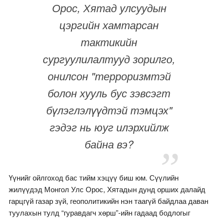
Орос, Хятад улсуудын
цэргийн хамтарсан
тактикийн
сургуулилалтууд зорилго,
онилсон "терроризмтэй
болон хууль бус зэвсэгт
бүлэглэлүүдтэй тэмцэх"
гэдэг нь юуг илэрхийлж
байна вэ?
Үүнийг ойлгоход бас тийм хэцүү биш юм. Сүүлийн
жилүүдэд Монгол Улс Орос, Хятадын дунд орших далайд
гарцгүй газар зүй, геополитикийн нэн таагүй байдлаа даван
туулахын тулд “гуравдагч хөрш”-ийн гадаад бодлогыг