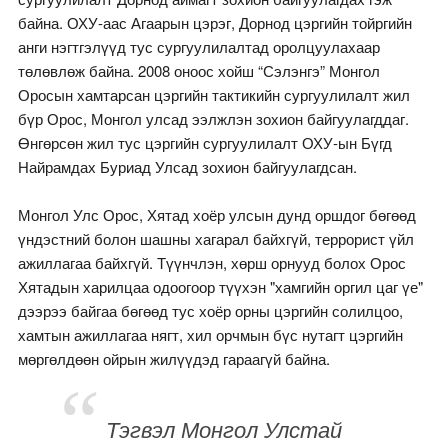
байна. ОХУ-аас Агаарын цэрэг, Дорнод цэргийн тойргийн
анги нэгтгэлүүд тус сургуулилалтад оролцуулахаар
төлөвлөж байна. 2008 оноос хойш “Сэлэнгэ” Монгол
Оросын хамтарсан цэргийн тактикийн сургуулилалт жил
бүр Орос, Монгол улсад ээлжлэн зохион байгуулагддаг.
Өнгөрсөн жил тус цэргийн сургуулилалт ОХУ-ын Бүгд
Найрамдах Буриад Улсад зохион байгуулагдсан.
Монгол Улс Орос, Хятад хоёр улсын дунд оршдог бөгөөд
үндэстний болон шашны хагарал байхгүй, террорист үйл
ажиллагаа байхгүй. Түүнчлэн, хөрш орнууд болох Орос
Хятадын харилцаа одоогоор түүхэн "хамгийн оргил цаг үе"
дээрээ байгаа бөгөөд тус хоёр орны цэргийн солилцоо,
хамтын ажиллагаа нягт, хил орчмын бүс нутагт цэргийн
мөргөлдөөн ойрын жилүүдэд гараагүй байна.
Тэгвэл Монгол Улстай