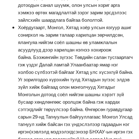
дотоодын санал шүүмж, олон улсын хориг арга
хэмжээ өртөх магадлалтай зэрэг зарим эрсдэлээс
зайлсхийх шаардлага байгаа бололтой.
Хоёрдугаарт, Монгол, Хятад хоёр улсын язгуур ашиг
сонирхол нь зарим талаар харилцан зөрчилдсөн,
ялангуяа нийгэм соёл шашны өв уламжлалын
асуудлууд дээр харилцан нэгнээ хохироож
байна. Бээжингийн зүгээс Төвдийн салан тусгаарлагч
гэж үздэг Далай ламтай Улаанбаатар ямар нэг
холбоо сүлбээтэй байгааг Хятад улс хүсэхгүй байна.
Уг зорилгодоо хүрэхийн тулд Хятадын зүгээс элдэв
зүйл хийж байгаад олон монголчууд Хятадыг
Монголын дотоод соёл нийгэм шашны хэрэгт зүй
бусаар хөндлөнгөөс оролцож байна гэж хардах
сэтгэгдлийг төрүүлсээр байна. Өнгөрсөн гуравдугаар
сарын 29-нд Тагнуулын байгууллагаас Монгол Улсад
тагнуул хийж байсан гэх үндэслэлээр гадаадын нэг
иргэн(хэвлэлд мэдээлэгдсэнээр БНХАУ-ын иргэн гэх
бөгөөд овог нэр тодорхойгүй Hua эсвэл Huo гэх),