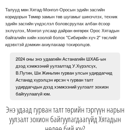
Талууд мөн Хятад-Монгол-Оросын эдийн засгийн
коридорын Төмөр замын төв шугамыг шинэчлэх, техник
эдийн засгийн үндэслэл боловсруулах албан ёсоор
эхлүүлэх, Монгол улсаар дайран өнгөрөх Орос Хятадын
байгалийн хийн хоолой болох "Сибирийн хүч 2" төслийг
идэвхтэй дэмжин ахиулахаар тохиролцов.
2024 оны энэ удаагийн Астанагийн ШХАБ-ын
дээд хэмжээний уулзалтад У.Хүрэлсүх,
В.Путин, Ши Жиньпин гурван улсын удирдагчид
Астанад хүрэлцэн ирсэн ч гурван талт
удирдагчдын дээд хэмжээний уулзалт зохион
байгуулаагүй юм.
Энэ удаад гурван талт төрийн тэргүүн нарын
уулзалт зохион байгуулагдаагүйд Хятадын
нөлөө бий юу?