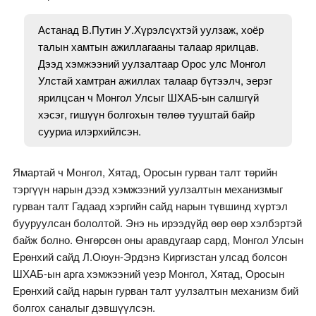
Астанад В.Путин У.Хүрэлсүхтэй уулзаж, хоёр
талын хамтын ажиллагааны талаар ярилцав.
Дээд хэмжээний уулзалтаар Орос улс Монгол
Улстай хамтран ажиллах талаар бүтээлч, эерэг
ярилцсан ч Монгол Улсыг ШХАБ-ын салшгүй
хэсэг, гишүүн болгохын төлөө тууштай байр
сууриа илэрхийлсэн.
Ямартай ч Монгол, Хятад, Оросын гурван талт төрийн
тэргүүн нарын дээд хэмжээний уулзалтын механизмыг
гурван талт Гадаад хэргийн сайд нарын түвшинд хүртэл
бууруулсан бололтой. Энэ нь ирээдүйд өөр өөр хэлбэртэй
байж болно. Өнгөрсөн оны аравдугаар сард, Монгол Улсын
Ерөнхий сайд Л.Оюун-Эрдэнэ Киргизстан улсад болсон
ШХАБ-ын арга хэмжээний үеэр Монгол, Хятад, Оросын
Ерөнхий сайд нарын гурван талт уулзалтын механизм бий
болгох саналыг дэвшүүлсэн.