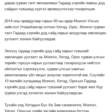
дараа гурван талт механизмыг Гадаад хэргийн яамны дэд
сайдын түвшинд хүртэл өргөжүүлэхээр тохиролцов.
2014 оны аравдугаар сарын 30-ны өдөр Монгол Улсын
нийслэл Улаанбаатар хотноо Хятад, Орос, Монгол гурван
талт Гадаад хэргийн дэд сайд нарын анхдугаар зөвлөлдөх
уулзалт зохион байгуулагдав.
Энэхүү гадаад хэргийн дэд сайд нарын түвшний
зөвлөлдөх уулзалт нь Монгол, Хятад, Орос гурван улсын
төрийн тэргүүн нарын уулзалтаар тохиролцсон нийтлэг
ойлголтыг хэрэгжүүлэх, гурван улсын хамтын
ажиллагааны үйл явцыг ахиулах зорилготой юм. Сүүлийн
10 жилийн хугацаанд Монгол, Хятад, Оросын Гадаад
хэргийн дэд сайд нарын түвшний уулзалт бараг жил бүр
гурван улсад ээлжлэн зохион байгуулагдсан.
Тухайн үед Хятадын Бүс ба Зам санаачилга, Монгол,
Хятад, Оросын эдийн засгийн коридорын бүтээн