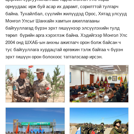
орнуудаас ирж буй асар их дарамт, сорилттой тулгарч
байна. Тухайлбал, сүүлийн жилүүдэд Орос, Хятад улсууд
Монгол Улсыг Шанхайн хамтын ажиллагааны
байгууллагад бүрэн эрхт гишүүнээр элсүүлэхийн тулд
төрөл бүрийн арга хэрэглэж байна. Хэдийгээр Монгол Улс
2004 онд ШХАБ-ын анхны ажиглагч орон болж байсан ч
тус байгууллага хурдацтай өргөжин тэлж байгаа ч бүрэн
эрхт гишүүн орон болохоос татгалзсаар ирсэн.