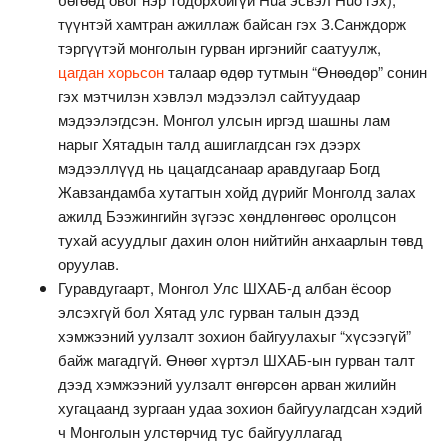
түүнтэй хамтран ажиллаж байсан гэх З.Санждорж
тэргүүтэй монголын гурван иргэнийг саатуулж,
цагдан хорьсон
талаар өдөр тутмын “Өнөөдөр” сонин
гэх мэтчилэн хэвлэл мэдээлэл сайтуудаар
мэдээлэгдсэн. Монгол улсын иргэд шашны лам
нарыг Хятадын талд ашиглагдсан гэх дээрх
мэдээллүүд нь цацагдсанаар аравдугаар Богд
Жавзандамба хутагтын хойд дүрийг Монголд залах
ажилд Бээжингийн зүгээс хөндлөнгөөс оролцсон
тухай асуудлыг дахин олон нийтийн анхаарлын төвд
оруулав.
Гуравдугаарт, Монгол Улс ШХАБ-д албан ёсоор
элсэхгүй бол Хятад улс гурван талын дээд
хэмжээний уулзалт зохион байгуулахыг “хүсээгүй”
байж магадгүй. Өнөөг хүртэл ШХАБ-ын гурван талт
дээд хэмжээний уулзалт өнгөрсөн арван жилийн
хугацаанд зургаан удаа зохион байгуулагдсан хэдий
ч Монголын улстөрчид тус байгууллагад