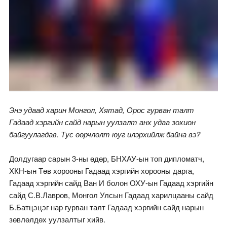
Энэ удаад харин Монгол, Хятад, Орос гурван талт
Гадаад хэргийн сайд нарын уулзалт анх удаа зохион
байгуулагдав. Тус өөрчлөлт юуг илэрхийлж байна вэ?
Долдугаар сарын 3-ны өдөр, БНХАУ-ын топ дипломатч,
ХКН-ын Төв хорооны Гадаад хэргийн хорооны дарга,
Гадаад хэргийн сайд Ван И болон ОХУ-ын Гадаад хэргийн
сайд С.В.Лавров, Монгол Улсын Гадаад харилцааны сайд
Б.Батцэцэг нар гурван талт Гадаад хэргийн сайд нарын
зөвлөлдөх уулзалтыг хийв.