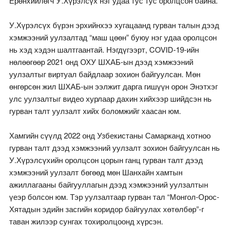
Ерөнхийлөгч У.Хүрэлсүх нэг удаа тус тус оролцсон байна.
У.Хүрэлсүх бүрэн эрхийнхээ хугацаанд гурван талын дээд
хэмжээний уулзалтад “маш цөөн” буюу нэг удаа оролцсон
нь хэд хэдэн шалтгаантай. Нэгдүгээрт, COVID-19-ийн
нөлөөгөөр 2021 онд ОХУ ШХАБ-ын дээд хэмжээний
уулзалтыг виртуал байдлаар зохион байгуулсан. Мөн
өнгөрсөн жил ШХАБ-ын ээлжит дарга гишүүн орон Энэтхэг
улс уулзалтыг видео хурлаар дахин хийхээр шийдсэн нь
гурван талт уулзалт хийх боломжийг хаасан юм.
Хамгийн сүүлд 2022 онд Узбекистаны Самарканд хотноо
гурван талт дээд хэмжээний уулзалт зохион байгуулсан нь
У.Хүрэлсүхийн оролцсон цорын ганц гурван талт дээд
хэмжээний уулзалт бөгөөд мөн Шанхайн хамтын
ажиллагааны байгууллагын дээд хэмжээний уулзалтын
үеэр болсон юм. Тэр уулзалтаар гурван тал “Монгол-Орос-
Хятадын эдийн засгийн коридор байгуулах хөтөлбөр”-г
таван жилээр сунгах тохиролцоонд хүрсэн.