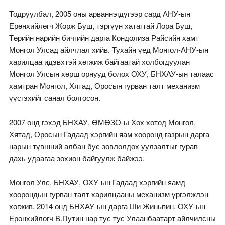
Тодруулбал, 2005 оны арваннэгдүгээр сард АНУ-ын
Ерөнхийлөгч Жорж Буш, тэргүүн хатагтай Лора Буш,
Төрийн нарийн бичгийн дарга Кондолиза Райсийн хамт
Монгол Улсад айлчлал хийв. Тухайн үед Монгол-АНУ-ын
харилцаа идэвхтэй хөгжиж байгаатай холбогдуулан
Монгол Улсын хөрш орнууд болох ОХУ, БНХАУ-ын талаас
хамтран Монгол, Хятад, Оросын гурван талт механизм
үүсгэхийг санал болгосон.
2007 онд гэхэд БНХАУ, ӨМӨЗО-ы Хөх хотод Монгол,
Хятад, Оросын Гадаад хэргийн яам хооронд газрын дарга
нарын түвшний албан бус зөвлөлдөх уулзалтыг гурав
дахь удаагаа зохион байгуулж байжээ.
Монгол Улс, БНХАУ, ОХУ-ын Гадаад хэргийн яамд
хоорондын гурван талт харилцааны механизм үргэлжлэн
хөгжив. 2014 онд БНХАУ-ын дарга Ши Жиньпин, ОХУ-ын
Ерөнхийлөгч В.Путин нар тус тус Улаанбаатарт айлчилсны