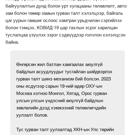
байгуулалтын дунд болон урт хугацааны төлөвлөлт, авто
зам болон төмөр замын гурван талт хэлэлцээр, байгаль
цаг уурын гамшиг ослоос хамтран урьдчилан сэргийлэх
болон тэмцэх, КОВИД-19 цар тахлын эсрэг харилцан
туслалцаа үзүүлэх зэрэг сэдвүүдээр голчлон хэлэлцсэн
байна.
Өнгөрсөн жил батлан хамгаалах аюулгүй
байдлын асуудлуудыг тусгайлан шийдвэрлэх
гурван талт шинэ механизм бий болсон. 2023
оны есдүгээр сарын 19-ний өдөр ОХУ-ын
Москва хотноо Монгол, Хятад, Орос гурван
улсын улсын үндэсний аюулгүй байдлын
зөвлөлийн дээд хэмжээний төлөөлөгчдийн
уулзалт болов.
Тус гурван талт уулзалтад ХКН-ын Улс төрийн