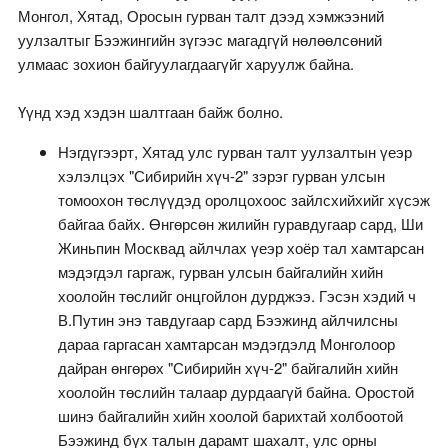
Монгол, Хятад, Оросын гурван талт дээд хэмжээний
уулзалтыг Бээжингийн зүгээс магадгүй нөлөөлсөний
улмаас зохион байгуулагдаагүйг харуулж байна.
Үүнд хэд хэдэн шалтгаан байж болно.
Нэгдүгээрт, Хятад улс гурван талт уулзалтын үеэр
хэлэлцэх "Сибирийн хүч-2" зэрэг гурван улсын
томоохон төслүүдэд оролцохоос зайлсхийхийг хүсэж
байгаа байх. Өнгөрсөн жилийн гуравдугаар сард, Ши
Жиньпин Москвад айлчлах үеэр хоёр тал хамтарсан
мэдэгдэл гаргаж, гурван улсын байгалийн хийн
хоолойн төслийг онцгойлон дурджээ. Гэсэн хэдий ч
В.Путин энэ тавдугаар сард Бээжинд айлчилсны
дараа гаргасан хамтарсан мэдэгдэлд Монголоор
дайран өнгөрөх "Сибирийн хүч-2" байгалийн хийн
хоолойн төслийн талаар дурдаагүй байна. Оростой
шинэ байгалийн хийн хоолой барихтай холбоотой
Бээжинд бүх талын дарамт шахалт, улс орны