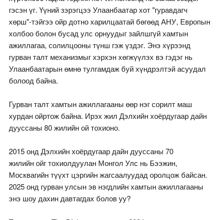
гэсэн үг. Үүний зэрэгцээ Улаанбаатар хот "гуравдагч
хөрш"-тэйгээ ойр дотно харилцаатай бөгөөд АНУ, Европын
холбоо болон бусад улс орнуудыг зайлшгүй хамтын
ажиллагаа, солилцооны түнш гэж үздэг. Энэ хүрээнд
гурван талт механизмыг хэрхэн хөгжүүлэх вэ гэдэг нь
Улаанбаатарын өмнө тулгамдаж буй хүндрэлтэй асуудал
болоод байна.
Гурван талт хамтын ажиллагааны өөр нэг сорилт маш
хурдан ойртож байна. Ирэх жил Дэлхийн хоёрдугаар дайн
дууссаны 80 жилийн ой тохионо.
2015 онд Дэлхийн хоёрдугаар дайн дууссаны 70
жилийн ойг тохиолдуулан Монгол Улс нь Бээжин,
Москвагийн түүхт цэргийн жагсаалуудад оролцож байсан.
2025 онд гурван улсын эв нэгдлийн хамтын ажиллагааны
энэ шоу дахин давтагдах болов уу?