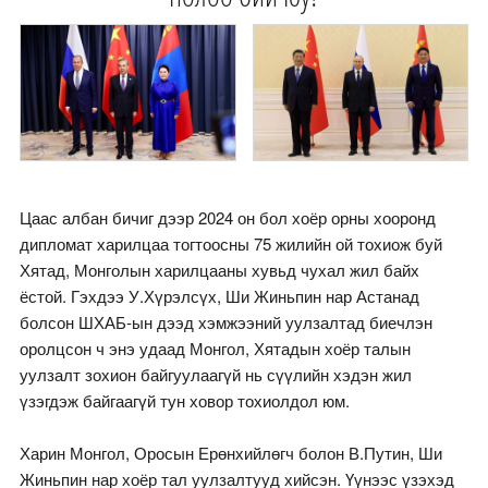
Цаас албан бичиг дээр 2024 он бол хоёр орны хооронд
дипломат харилцаа тогтоосны 75 жилийн ой тохиож буй
Хятад, Монголын харилцааны хувьд чухал жил байх
ёстой. Гэхдээ У.Хүрэлсүх, Ши Жиньпин нар Астанад
болсон ШХАБ-ын дээд хэмжээний уулзалтад биечлэн
оролцсон ч энэ удаад Монгол, Хятадын хоёр талын
уулзалт зохион байгуулаагүй нь сүүлийн хэдэн жил
үзэгдэж байгаагүй тун ховор тохиолдол юм.
Харин Монгол, Оросын Ерөнхийлөгч болон В.Путин, Ши
Жиньпин нар хоёр тал уулзалтууд хийсэн. Үүнээс үзэхэд