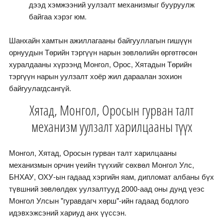
дээд хэмжээний уулзалт механизмыг бууруулж
байгаа хэрэг юм.
Шанхайн хамтын ажиллагааны байгууллагын гишүүн
орнуудын Төрийн тэргүүн нарын зөвлөлийн өргөтгөсөн
хуралдааны хүрээнд Монгол, Орос, Хятадын Төрийн
тэргүүн нарын уулзалт хоёр жил дараалан зохион
байгуулагдсангүй.
Хятад, Монгол, Оросын гурван талт
механизм уулзалт харилцааны түүх
Монгол, Хятад, Оросын гурван талт харилцааны
механизмын орчин үеийн түүхийг сөхвөл Монгол Улс,
БНХАУ, ОХУ-ын гадаад хэргийн яам, дипломат албаны бүх
түвшний зөвлөлдөх уулзалтууд 2000-аад оны дунд үеэс
Монгол Улсын "гуравдагч хөрш"-ийн гадаад бодлого
идэвхэжсэний хариуд анх үүссэн.