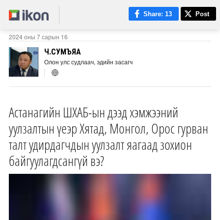
Share
: 13
Post
2024 оны 7 сарын 16
Ч.СУМЪЯА
Олон улс судлаач, эдийн засагч
Астанагийн ШХАБ-ын дээд хэмжээний
уулзалтын үеэр Хятад, Монгол, Орос гурван
талт удирдагчдын уулзалт яагаад зохион
байгуулагдсангүй вэ?