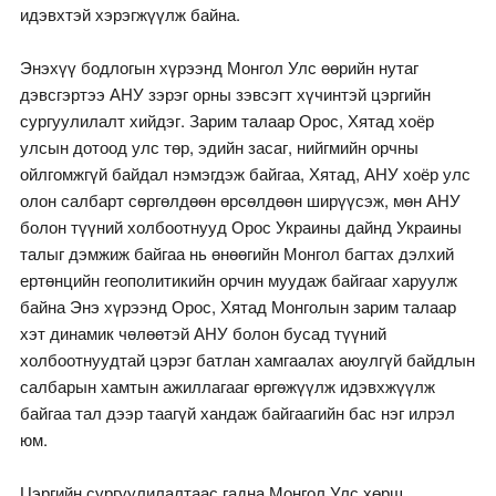
идэвхтэй хэрэгжүүлж байна.
Энэхүү бодлогын хүрээнд Монгол Улс өөрийн нутаг
дэвсгэртээ АНУ зэрэг орны зэвсэгт хүчинтэй цэргийн
сургуулилалт хийдэг. Зарим талаар Орос, Хятад хоёр
улсын дотоод улс төр, эдийн засаг, нийгмийн орчны
ойлгомжгүй байдал нэмэгдэж байгаа, Хятад, АНУ хоёр улс
олон салбарт сөргөлдөөн өрсөлдөөн ширүүсэж, мөн АНУ
болон түүний холбоотнууд Орос Украины дайнд Украины
талыг дэмжиж байгаа нь өнөөгийн Монгол багтах дэлхий
ертөнцийн геополитикийн орчин муудаж байгааг харуулж
байна Энэ хүрээнд Орос, Хятад Монголын зарим талаар
хэт динамик чөлөөтэй АНУ болон бусад түүний
холбоотнуудтай цэрэг батлан ​​хамгаалах аюулгүй байдлын
салбарын хамтын ажиллагааг өргөжүүлж идэвхжүүлж
байгаа тал дээр таагүй хандаж байгаагийн бас нэг илрэл
юм.
Цэргийн сургуулилалтаас гадна Монгол Улс хөрш