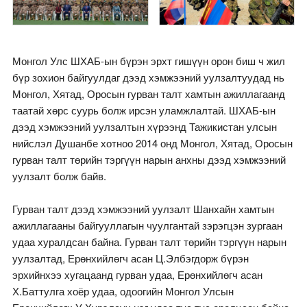
Монгол Улс ШХАБ-ын бүрэн эрхт гишүүн орон биш ч жил
бүр зохион байгуулдаг дээд хэмжээний уулзалтуудад нь
Монгол, Хятад, Оросын гурван талт хамтын ажиллагаанд
таатай хөрс суурь болж ирсэн уламжлалтай. ШХАБ-ын
дээд хэмжээний уулзалтын хүрээнд Тажикистан улсын
нийслэл Душанбе хотноо 2014 онд Монгол, Хятад, Оросын
гурван талт төрийн тэргүүн нарын анхны дээд хэмжээний
уулзалт болж байв.
Гурван талт дээд хэмжээний уулзалт Шанхайн хамтын
ажиллагааны байгууллагын чуулгантай зэрэгцэн зургаан
удаа хуралдсан байна. Гурван талт төрийн тэргүүн нарын
уулзалтад, Ерөнхийлөгч асан Ц.Элбэгдорж бүрэн
эрхийнхээ хугацаанд гурван удаа, Ерөнхийлөгч асан
Х.Баттулга хоёр удаа, одоогийн Монгол Улсын