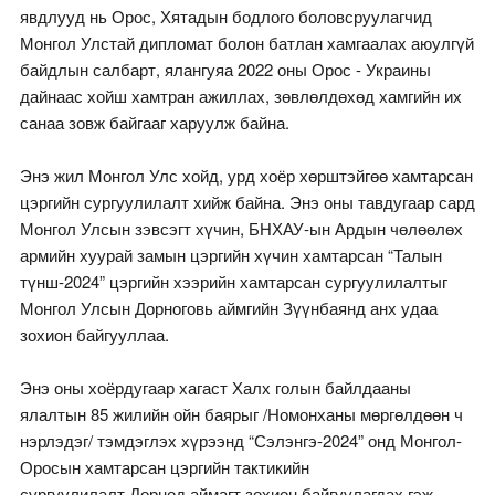
явдлууд нь Орос, Хятадын бодлого боловсруулагчид
Монгол Улстай дипломат болон батлан хамгаалах аюулгүй
байдлын салбарт, ялангуяа 2022 оны Орос - Украины
дайнаас хойш хамтран ажиллах, зөвлөлдөхөд хамгийн их
санаа зовж байгааг харуулж байна.
Энэ жил Монгол Улс хойд, урд хоёр хөрштэйгөө хамтарсан
цэргийн сургуулилалт хийж байна. Энэ оны тавдугаар сард
Монгол Улсын зэвсэгт хүчин, БНХАУ-ын Ардын чөлөөлөх
армийн хуурай замын цэргийн хүчин хамтарсан “Талын
түнш-2024” цэргийн хээрийн хамтарсан сургуулилалтыг
Монгол Улсын Дорноговь аймгийн Зүүнбаянд анх удаа
зохион байгууллаа.
Энэ оны хоёрдугаар хагаст Халх голын байлдааны
ялалтын 85 жилийн ойн баярыг /Номонханы мөргөлдөөн ч
нэрлэдэг/ тэмдэглэх хүрээнд “Сэлэнгэ-2024” онд Монгол-
Оросын хамтарсан цэргийн тактикийн
сургуулилалт Дорнод аймагт зохион байгуулагдах гэж