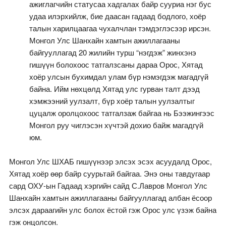
ажиглагчийн статусаа хадгалах байр сууриа нэг бус
удаа илэрхийлж, бие даасан гадаад бодлого, хоёр
талын харилцаагаа чухалчлан тэмдэглэсээр ирсэн.
Монгол Улс Шанхайн хамтын ажиллагааны
байгууллагад 20 жилийн турш “нэгдэж” жинхэнэ
гишүүн болохоос татгалзсаны дараа Орос, Хятад
хоёр улсын бухимдал улам бүр нэмэгдэж магадгүй
байна. Ийм нөхцөлд Хятад улс гурван талт дээд
хэмжээний уулзалт, бүр хоёр талын уулзалтыг
цуцалж оролцохоос татгалзаж байгаа нь Бээжингээс
Монгол руу чиглэсэн хүчтэй дохио байж магадгүй
юм.
Монгол Улс ШХАБ гишүүнээр элсэх эсэх асуудалд Орос,
Хятад хоёр өөр байр суурьтай байгаа. Энэ оны тавдугаар
сард ОХУ-ын Гадаад хэргийн сайд С.Лавров Монгол Улс
Шанхайн хамтын ажиллагааны байгууллагад албан ёсоор
элсэх дараагийн улс болох ёстой гэж Орос улс үзэж байна
гэж онцолсон.