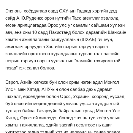
Энэ оны хоёрдугаар сард ОХУ-ын Гадаад хэргийн дэд
сайд А.Ю.Руденко орон нутгийн Тасс агентлаг хэвлэлд
өгсөн ярилцлагадаа Орос улс уг саналыг сайшаан хүлээн
авч, энэ оны 10 сард Пакистанд болох дараагийн Шанхайн
хамтын ажиллагааны байгууллагын (ШХАБ) гишүүн,
ажиглагч орнуудын Засгийн газрын тэргүүн нарын
зөвлөлийн өргөтгөсөн хуралдааныг гурван талт засгийн
газрын тэргүүн нарын уулзалтын "хамгийн тохиромжтой
газар" гэж санал болгов.
Европ, Азийн хөгжиж буй олон орны нэгэн адил Монгол
Улс ч мөн Хятад, АНУ-ын олон салбар дахь дарамт
шахалт, өрсөлдөөн болон Орос, Украины хооронд үүсээд
буй өнөөгийн мөргөлдөөний улмаас үүссэн хүндрэлтэй
тулгарч байна. Газарзүйн байрлалын хувьд Монгол Улс
Хятад, Оростой хиллэдэг бөгөөд энэ нь тус хоёр улсын
хамтын ажиллагаа, эдийн засгийн өсөлтөөс нь ашиг
хүртэхээс гадна тэдний хэт их нөлөөнд нь санаа зовдог