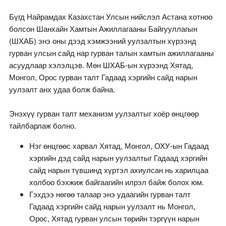
Бүгд Найрамдах Казахстан Улсын нийслэл Астана хотноо
болсон Шанхайн Хамтын Ажиллагааны Байгууллагын
(ШХАБ) энэ оны дээд хэмжээний уулзалтын хүрээнд
гурван улсын сайд нар гурван талын хамтын ажиллагааны
асуудлаар хэлэлцэв. Мөн ШХАБ-ын хүрээнд Хятад,
Монгол, Орос гурван талт Гадаад хэргийн сайд нарын
уулзалт анх удаа болж байна.
Энэхүү гурван талт механизм уулзалтыг хоёр өнцгөөр
тайлбарлаж болно.
Нэг өнцгөөс харвал Хятад, Монгол, ОХУ-ын Гадаад
хэргийн дэд сайд нарын уулзалтыг Гадаад хэргийн
сайд нарын түвшинд хүртэл ахиулсан нь харилцаа
холбоо бэхжиж байгаагийн илрэл байж болох юм.
Гэхдээ нөгөө талаар энэ удаагийн гурван талт
Гадаад хэргийн сайд нарын уулзалт нь Монгол,
Орос, Хятад гурван улсын төрийн тэргүүн нарын