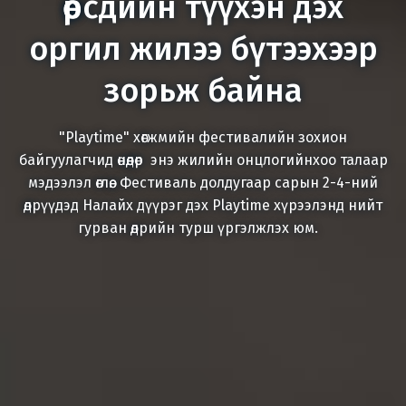
өөрсдийн түүхэн дэх
оргил жилээ бүтээхээр
зорьж байна
"Playtime" хөгжмийн фестивалийн зохион
байгуулагчид өнөөдөр энэ жилийн онцлогийнхоо талаар
мэдээлэл өглөө. Фестиваль долдугаар сарын 2-4-ний
өдрүүдэд Налайх дүүрэг дэх Playtime хүрээлэнд нийт
гурван өдрийн турш үргэлжлэх юм.