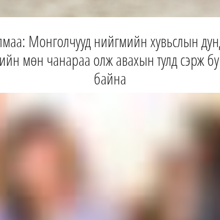
аа: Монголчууд нийгмийн хувьслын дун
ийн мөн чанараа олж авахын тулд сэрж бу
байна