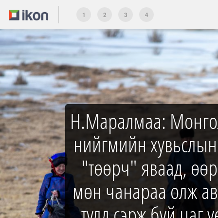
1
2
3
4
Н.Маралмаа: Монго
нийгмийн хувьслын
"төөрч" яваад, өө
мөн чанараа олж а
тулд сэрж буй цаг ү