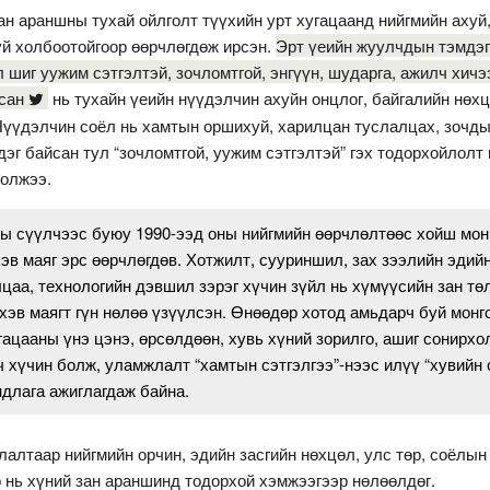
ан араншны тухай ойлголт түүхийн урт хугацаанд нийгмийн ахуй
үй холбоотойгоор өөрчлөгдөж ирсэн.
Эрт үеийн жуулчдын тэмдэ
 шиг уужим сэтгэлтэй, зочломтгой, энгүүн, шударга, ажилч хичэ
сан
нь тухайн үеийн нүүдэлчин ахуйн онцлог, байгалийн нөх
Нүүдэлчин соёл нь хамтын оршихуй, харилцан туслалцах, зочды
эг байсан тул “зочломтгой, уужим сэтгэлтэй” гэх тодорхойлолт
олжээ.
ны сүүлчээс буюу 1990-ээд оны нийгмийн өөрчлөлтөөс хойш мо
в маяг эрс өөрчлөгдөв. Хотжилт, сууриншил, зах зээлийн эдийн
цаа, технологийн дэвшил зэрэг хүчин зүйл нь хүмүүсийн зан тө
хэв маягт гүн нөлөө үзүүлсэн. Өнөөдөр хотод амьдарч буй мон
гацааны үнэ цэнэ, өрсөлдөөн, хувь хүний зорилго, ашиг сонирхо
ч хүчин болж, уламжлалт “хамтын сэтгэлгээ”-нээс илүү “хувийн 
ндлага ажиглагдаж байна.
алтаар нийгмийн орчин, эдийн засгийн нөхцөл, улс төр, соёлын
 нь хүний зан араншинд тодорхой хэмжээгээр нөлөөлдөг.