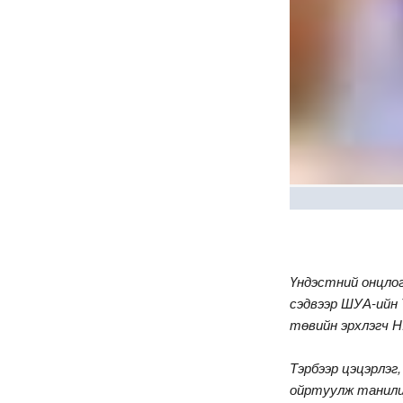
Үндэстний онцлог,
сэдвээр ШУА-ийн 
төвийн эрхлэгч 
Тэрбээр цэцэрлэг
ойртуулж танилцу