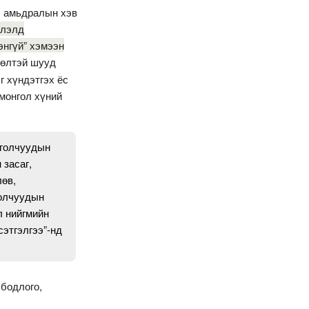
, амьдралын хэв
глэлд
энгүй” хэмээн
цөлтэй шууд
г хүндэтгэх ёс
 монгол хүний
нголчуудын
 засаг,
лөв,
голчуудын
л нийгмийн
сэтгэлгээ”-нд
 бодлого,