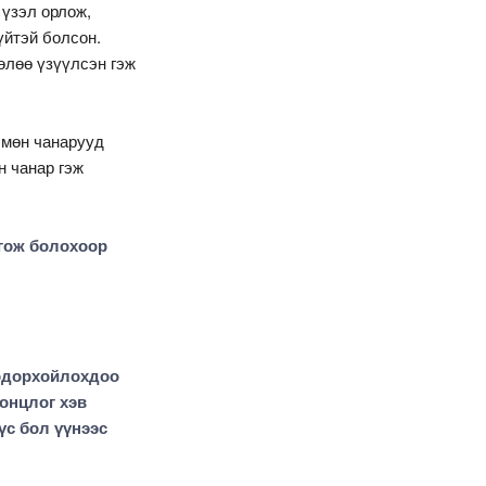
 үзэл орлож,
үйтэй болсон.
өлөө үзүүлсэн гэж
 мөн чанарууд
н чанар гэж
лгож болохоор
тодорхойлохдоо
 онцлог хэв
үс бол үүнээс