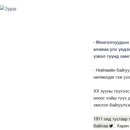
- Монголчуудын 
аливаа улс үндэс
үзвэл түүнд хам
- Нийгмийн байгуу
нөлөөлдөг гэж үз
XX зууны түүхээс
оноос хойш түүх 
эмхлэн байгуулса
1911 онд тусгаар 
байлаа
. Харин