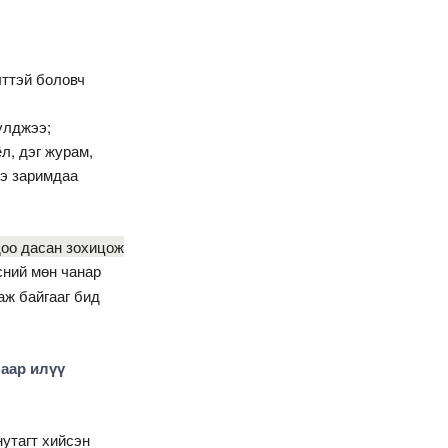
лттэй боловч
үлджээ;
л, дэг журам,
ээ заримдаа
доо дасан зохицож
сний мөн чанар
аж байгааг бид
лаар илүү
нутагт хийсэн