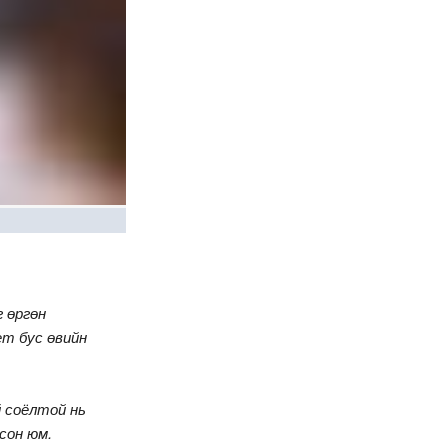
г өргөн
ет бус өвийн
й соёлтой нь
сон юм.