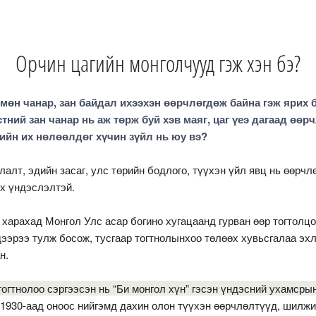
Орчин цагийн монголчууд гэж хэн бэ?
мөн чанар, зан байдал ихээхэн өөрчлөгдөж байна гэж ярих 
тний зан чанар нь аж төрж буй хэв маяг, цаг үеэ дагаад өөр
гийн их нөлөөлдөг хүчин зүйл нь юу вэ?
лалт, эдийн засаг, улс төрийн бодлого, түүхэн үйл явц нь өөрч
эх үндэслэлтэй.
 харахад Монгол Улс асар богино хугацаанд гурван өөр тогтолцо
дээрээ тулж босож, тусгаар тогтнолынхоо төлөөх хувьсгалаа эх
н.
тогтнолоо сэргээсэн нь “Би монгол хүн” гэсэн үндэсний ухамсры
 1930-аад оноос нийгэмд дахин олон түүхэн өөрчлөлтүүд, шилж