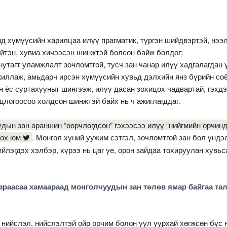
д хүмүүсийн харилцаа илүү прагматик, түргэн шийдвэртэй, нээ
йтэн, хувиа хичээсэн шинжтэй болсон байж болдог;
нутагт уламжлалт зочломтгой, тусч зан чанар илүү хадгалагдан 
иллаж, амьдарч ирсэн хүмүүсийн хувьд дэлхийн янз бүрийн соё
 ёс суртахууныг шингээж, илүү дасан зохицох чадвартай, гэхд
цлогоосоо холдсон шинжтэй байх нь ч ажиглагддаг.
дын зан араншин “өөрчлөгдсөн” гэхээсээ илүү “нийгмийн орчин
лох юм
. Монгол хүний уужим сэтгэл, зочломтгой зан бол үндэ
йлэгдэх хэлбэр, хүрээ нь цаг үе, орон зайдаа тохируулан хувьс
азраасаа хамаараад монголчуудын зан төлөв ямар байгаа та
 нийслэл, нийслэлтэй ойр орчим болон уул уурхай хөгжсөн бүс 