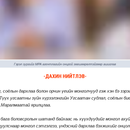
Гэрэл зургийг MPA агентлагийн онцгой зөвшөөрөлтэйгөөр ашиглав
-ДАХИН НИЙТЛЭВ-
 соёлын дархлаа болон орчин үеийн монголчууд гэж хэн бэ зэрэ
Түүх угсаатны зүйн хүрээлэнгийн Угсаатан судлал, соёлын би
Н.Маралмаатай ярилцлаа.
, бага боловсролын шатанд байхаас нь хүүхдүүдийг монгол аху
улснаар монгол сэтгэлгээ, үндэсний дархлаа бэхжихийг онцол