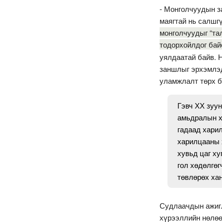
- Монголчуудын з
маягтай нь салшг
монголчуудыг “тал
тодорхойлдог бай
уялдаатай байв. 
заншлыг эрхэмлэд
уламжлалт төрх б
Гэвч ХХ зуу
амьдралын хэ
гадаад харил
харилцааны 
хувьд цаг ху
гол хөдөлгөг
төвлөрөх ха
Судлаачдын ажигл
хүрээллийн нөлөө