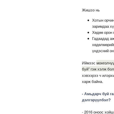
Жишээ нь
Хотын орчин
заримдаа хү
Хөдөө орон 
Гадаадад аж
хөдөлмөрийн
үндэсний он
Иймээс
монголчуу
буй” гэж хэлж бо
хэвээрээ ч илэрхи
харж байна.
- Амьдарч буй г
дэлгэрүүлбэл?
- 2016 оноос хойш