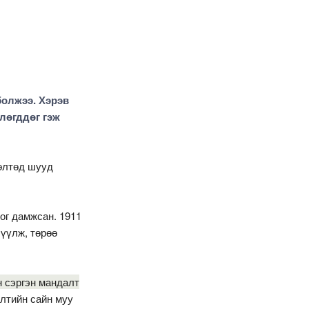
болжээ. Хэрэв
члөгддөг гэж
лөлтөд шууд
ог дамжсан. 1911
лүүлж, төрөө
н сэргэн мандалт
илтийн сайн муу