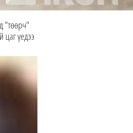
д "төөрч"
й цаг үедээ