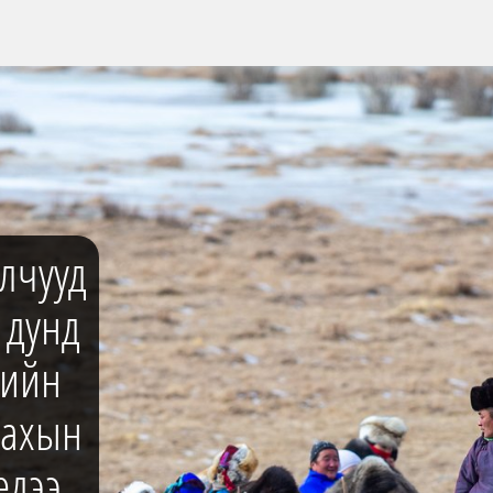
лчууд
 дунд
рийн
вахын
едээ