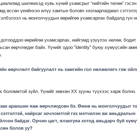
оциализмд шилжихэд хувь хүний ухамсрыг “нийтийн төлөө” гэсэн
эмд өссөн үеийнхэн илүү хамтын боловч хязгаарлагдмал сэтгэлз
хэлбэлзэл нь монголчуудын өөрийгөө ухамсарлах байдалд гүн н
 дотооддоо өөрийгөө ухамсарлах, нийгэмд үзүүлэх нөлөө, бодит
ьсан өөрчлөгдөг байх. Үүнийг одоо "identity" буюу хүмүүсийн ами
.
мийн өөрчлөлт байгуулалт нь хамгийн гол нөлөөлөгч гэж ой
өх боломжтой зүйл. Үүнийг зөвхөн ХХ зууны түүхээс харж болно.
зан араншин яаж өөрчлөгдсөн бэ. Өмнө нь монголчуудыг 
 сэтгэлтэй, найрсаг зочломтгой гэх мэтчилэн аж амьдралын
йлсон байдаг. Орчин цагт, ялангуяа хотод амьдарч буй хүмү
сөн болов уу?