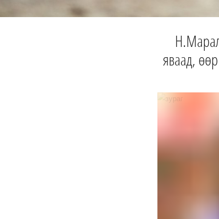
Н.Маралм
яваад, өөр