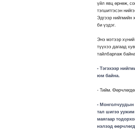
үйл явц өрнөж, с
тэгшитгэсэн нийг
Эдгээр нийгмийн 
би үздэг.
Энэ мэтээр хүний
түүхээ дагаад хув
тайлбарлаж байна
- Тэгэхээр нийг
юм байна.
- Тийм. Өөрчлөгд
- Монголчуудын 
тал шигээ уужим
маягаар тодорхо
нэлээд өөрчлөгд