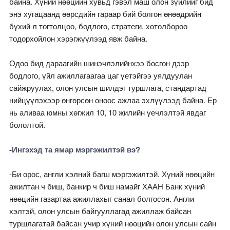
байна. Хүний нөөцийн хувьд гэвэл маш олон зүйлийг бид
энэ хугацаанд өөрсдийн гараар бий болгон өнөөдрийн
бүхий л тогтолцоо, бодлого, стратеги, хөтөлбөрөө
тодорхойлон хэрэгжүүлээд явж байна.
Одоо бид дараагийн шинэчлэлийнхээ босгон дээр
бодлого, үйл ажиллагаагаа цаг үетэйгээ уялдуулан
сайжруулах, олон улсын шилдэг туршлага, стандартад
нийцүүлэхээр өнгөрсөн оноос ажлаа эхлүүлээд байна. Ер
нь аливаа юмны хөгжил 10, 10 жилийн үечлэлтэй явдаг
бололтой.
-Ингэхэд та ямар мэргэжилтэй вэ?
-Би орос, англи хэлний багш мэргэжилтэй. Хүний нөөцийн
ажилтан ч биш, банкир ч биш намайг ХААН Банк хүний
нөөцийн газартаа ажиллахыг санал болгосон. Англи
хэлтэй, олон улсын байгууллагад ажиллаж байсан
туршлагатай байсан учир хүний нөөцийн олон улсын сайн