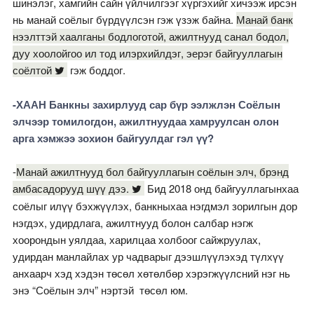
шинэлэг, хамгийн сайн үйлчилгээг хүргэхийг хичээж ирсэн
нь манай соёлыг бүрдүүлсэн гэж үзэж байна.
Манай банк
нээлттэй хаалганы бодлоготой, ажилтнууд санал бодол,
дуу хоолойгоо ил тод илэрхийлдэг, эерэг байгууллагын
соёлтой
гэж боддог.
-ХААН Банкны захирлууд сар бүр ээлжлэн Соёлын
элчээр томилогдон, ажилтнуудаа хамруулсан олон
арга хэмжээ зохион байгуулдаг гэл үү?
-
Манай ажилтнууд бол байгууллагын соёлын элч, брэнд
амбасадорууд шүү дээ.
Бид 2018 онд байгууллагынхаа
соёлыг илүү бэхжүүлэх, банкныхаа нэгдмэл зорилгын дор
нэгдэх, удирдлага, ажилтнууд болон салбар нэгж
хоорондын уялдаа, харилцаа холбоог сайжруулах,
удирдан манлайлах ур чадварыг дээшлүүлэхэд түлхүү
анхаарч хэд хэдэн төсөл хөтөлбөр хэрэгжүүлсний нэг нь
энэ “Соёлын элч” нэртэй төсөл юм.