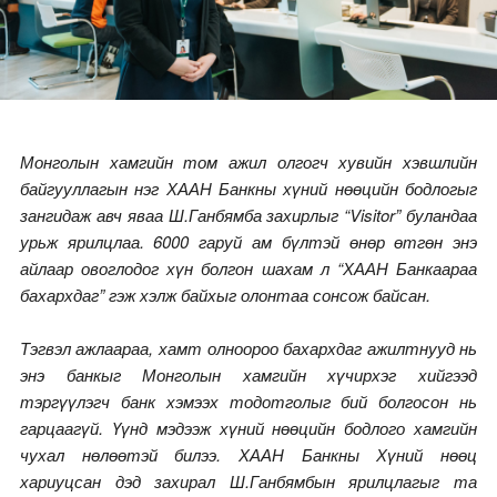
Монголын хамгийн том ажил олгогч хувийн хэвшлийн
байгууллагын нэг ХААН Банкны хүний нөөцийн бодлогыг
зангидаж авч яваа Ш.Ганбямба захирлыг “
Visitor
”
буландаа
урьж ярилцлаа. 6000 гаруй ам бүлтэй өнөр өтгөн энэ
айлаар овоглодог хүн болгон шахам л “ХААН Банкаараа
бахархдаг” гэж хэлж байхыг олонтаа сонсож байсан.
Тэгвэл ажлаараа, хамт олноороо бахархдаг ажилтнууд нь
энэ банкыг Монголын хамгийн хүчирхэг хийгээд
тэргүүлэгч банк хэмээх тодотголыг бий болгосон нь
гарцаагүй. Үүнд мэдээж хүний нөөцийн бодлого хамгийн
чухал нөлөөтэй билээ. ХААН Банкны Хүний нөөц
хариуцсан дэд захирал Ш.Ганбямбын ярилцлагыг та