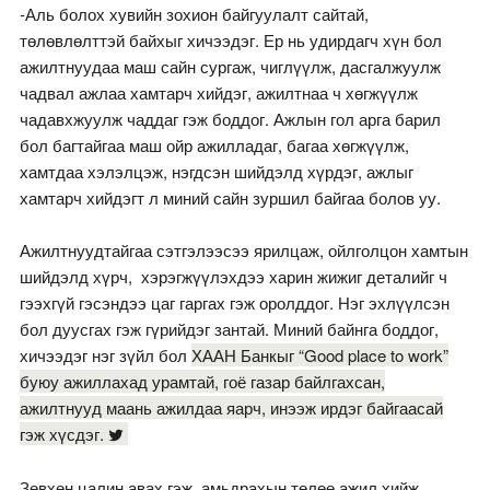
-Аль болох хувийн зохион байгуулалт сайтай,
төлөвлөлттэй байхыг хичээдэг. Ер нь удирдагч хүн бол
ажилтнуудаа маш сайн сургаж, чиглүүлж, дасгалжуулж
чадвал ажлаа хамтарч хийдэг, ажилтнаа ч хөгжүүлж
чадавхжуулж чаддаг гэж боддог. Ажлын гол арга барил
бол багтайгаа маш ойр ажилладаг, багаа хөгжүүлж,
хамтдаа хэлэлцэж, нэгдсэн шийдэлд хүрдэг, ажлыг
хамтарч хийдэгт л миний сайн зуршил байгаа болов уу.
Ажилтнуудтайгаа сэтгэлээсээ ярилцаж, ойлголцон хамтын
шийдэлд хүрч, хэрэгжүүлэхдээ харин жижиг деталийг ч
гээхгүй гэсэндээ цаг гаргах гэж оролддог. Нэг эхлүүлсэн
бол дуусгах гэж гүрийдэг зантай. Миний байнга боддог,
хичээдэг нэг зүйл бол
ХААН Банкыг “Good place to work”
буюу ажиллахад урамтай, гоё газар байлгахсан,
ажилтнууд маань ажилдаа яарч, инээж ирдэг байгаасай
гэж хүсдэг.
Зөвхөн цалин авах гэж, амьдрахын төлөө ажил хийж