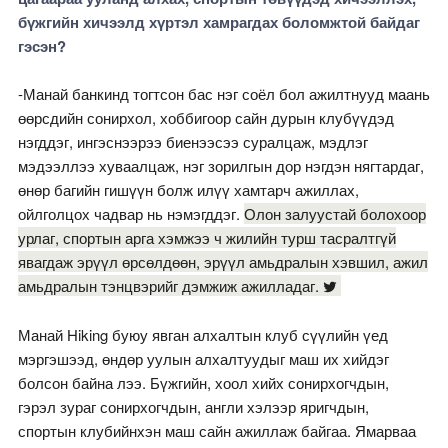
бүжгийн хичээлд хүртэл хамрагдах боломжтой байдаг
гэсэн?
-Манай банкинд тогтсон бас нэг соёл бол ажилтнууд маань
өөрсдийн сонирхол, хоббигоор сайн дурын клубүүдэд
нэгддэг, ингэснээрээ биенээсээ суралцаж, мэдлэг
мэдээллээ хуваалцаж, нэг зорилгын дор нэгдэн нягтардаг,
өнөр багийн гишүүн болж илүү хамтарч ажиллах,
ойлголцох чадвар нь нэмэгддэг.
Олон залуустай болохоор
урлаг, спортын арга хэмжээ ч жилийн турш тасралтгүй
явагдаж эрүүл өрсөлдөөн, эрүүл амьдралын хэвшил, ажил
амьдралын тэнцвэрийг дэмжиж ажилладаг.
Манай Hiking буюу явган алхалтын клуб сүүлийн үед
мэргэшээд, өндөр уулын алхалтуудыг маш их хийдэг
болсон байна лээ. Бүжгийн, хоол хийх сонирхогчдын,
гэрэл зураг сонирхогчдын, англи хэлээр яригчдын,
спортын клубийнхэн маш сайн ажиллаж байгаа. Ямарваа