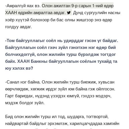
-Амралгүй яах вэ.
Олон ажилтан 9-р сарын 1-ний өдөр
ХААН өдрийн амралтаа авдаг.
Дунд сургуулийн насны
хоёр хүүтэй болохоор би бас олны жишгээр энэ өдөр
голдуу авдаг.
-Том байгууллагыг соёл нь удирддаг гэсэн үг байдаг.
Байгууллагын соёл гээч зүйл гэнэтхэн нэг өдөр бий
болчихдоггүй, олон жилийн турш бүрэлдэж тогтдог
байх. ХААН Банкны байгууллагын соёлын тухайд та
юу хэлэх вэ?
-Санал нэг байна. Олон жилийн турш биежиж, хувьсан
өөрчлөгдөж, хөгжиж ирдэг зүйл юм байна гэж ойлгосон.
Гарт баригдах, нүдэнд үзэгдэх юмгүй, гэхдээ мэдэрч,
мэдэж болдог зүйл.
Бид олон жилийн турш ил тод, шударга, тогтвортой,
найдвартай байдлыг эрхэмлэж, харилцагчдадаа хамгийн