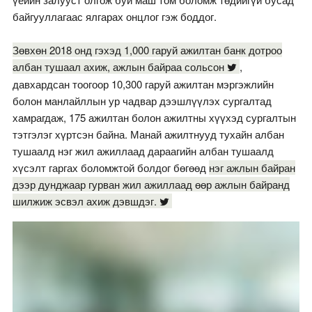
байгууллагаас ялгарах онцлог гэж боддог.
Зөвхөн 2018 онд гэхэд 1,000 гаруй ажилтан банк дотроо
албан тушаал ахиж, ажлын байраа сольсон
,
давхардсан тоогоор 10,300 гаруй ажилтан мэргэжлийн
болон манлайллын ур чадвар дээшлүүлэх сургалтад
хамрагдаж, 175 ажилтан болон ажилтны хүүхэд сургалтын
тэтгэлэг хүртсэн байна. Манай ажилтнууд тухайн албан
тушаалд нэг жил ажиллаад дараагийн албан тушаалд
хүсэлт гаргах боломжтой болдог бөгөөд
нэг ажлын байран
дээр дунджаар гурван жил ажиллаад өөр ажлын байранд
шилжиж эсвэл ахиж дэвшдэг.