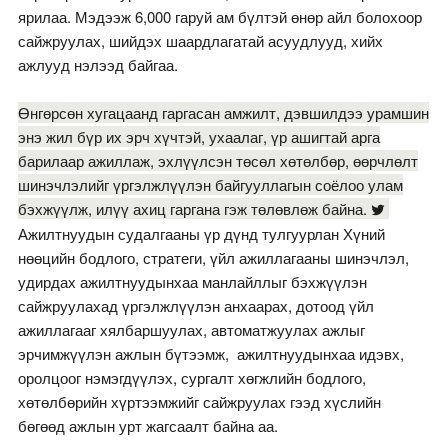
ярилаа. Мэдээж 6,000 гаруй ам бүлтэй өнөр айл болохоор
сайжруулах, шийдэх шаардлагатай асуудлууд, хийх
ажлууд нэлээд байгаа.
Өнгөрсөн хугацаанд гаргасан амжилт, дэвшилдээ урамшин
энэ жил бүр их эрч хүчтэй, ухаалаг, үр ашигтай арга
барилаар ажиллаж, эхлүүлсэн төсөл хөтөлбөр, өөрчлөлт
шинэчлэлийг үргэлжлүүлэн байгууллагын соёлоо улам
бэхжүүлж, илүү ахиц гаргана гэж төлөвлөж байна.
Ажилтнуудын судалгааны үр дүнд тулгуурлан Хүний
нөөцийн бодлого, стратеги, үйл ажиллагааны шинэчлэл,
удирдах ажилтнуудынхаа манлайллыг бэхжүүлэн
сайжруулахад үргэлжлүүлэн анхаарах, дотоод үйл
ажиллагааг хялбаршуулах, автоматжуулах ажлыг
эрчимжүүлэн ажлын бүтээмж, ажилтнуудынхаа идэвх,
оролцоог нэмэгдүүлэх, сургалт хөгжлийн бодлого,
хөтөлбөрийн хүртээмжийг сайжруулах гээд хүслийн
бөгөөд ажлын урт жагсаалт байна аа.