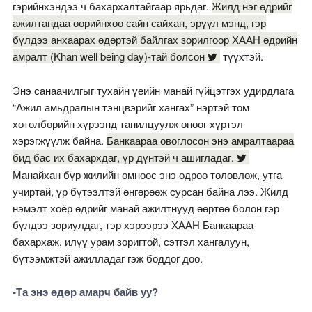
гэрийнхэндээ ч бахархалтайгаар ярьдаг.
Жилд нэг өдрийг
ажилтандаа өөрийнхөө сайн сайхан, эрүүл мэнд, гэр
бүлдээ анхаарах өдөртэй байлгах зорилгоор ХААН өдрийн
амралт (Khan well being day)-тай болсон
түүхтэй.
Энэ санаачилгыг тухайн үеийн манай гүйцэтгэх удирдлага
“Ажил амьдралын тэнцвэрийг хангах” нэртэй том
хөтөлбөрийн хүрээнд танилцуулж өнөөг хүртэл
хэрэгжүүлж байна.
Банкаараа овоглосон энэ амралтаараа
бид бас их бахархдаг, үр дүнтэй ч ашигладаг.
Манайхан бүр жилийн өмнөөс энэ өдрөө төлөвлөж, утга
учиртай, үр бүтээлтэй өнгөрөөж сурсан байна лээ. Жилд
нэмэлт хоёр өдрийг манай ажилтнууд өөртөө болон гэр
бүлдээ зориулдаг, тэр хэрээрээ ХААН Банкаараа
бахархаж, илүү урам зоригтой, сэтгэл хангалуун,
бүтээмжтэй ажилладаг гэж боддог доо.
-Та энэ өдөр амарч байв уу?