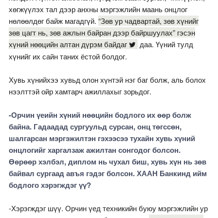
хөгжүүлэх тал дээр анхны мэргэжлийн маань онцлог
нөлөөлдөг байж магадгүй.
“Зөв ур чадвартай, зөв хүнийг
зөв цагт нь, зөв ажлын байран дээр байршуулах” гэсэн
хүний нөөцийн алтан дүрэм байдаг
даа. Үүний тулд
хүнийг их сайн таних ёстой болдог.
Хувь хүнийхээ хувьд олон хүнтэй нэг баг болж, аль болох
нээлттэй ойр хамтарч ажиллахыг зорьдог.
-Орчин үеийн хүний нөөцийн бодлого их өөр болж
байна. Гадаадад сургуульд сурсан, онц төгссөн,
шалгарсан мэргэжилтэн гэхээсээ тухайн хувь хүний
онцлогийг харгалзаж ажилтан сонгодог
болсон.
Өөрөөр хэлбэл, диплом нь чухал биш, хувь хүн нь зөв
байвал сургаад авъя гэдэг болсон. ХААН Банкинд ийм
бодлого хэрэгждэг үү?
-Хэрэгждэг шүү. Орчин үед техникийн буюу мэргэжлийн ур