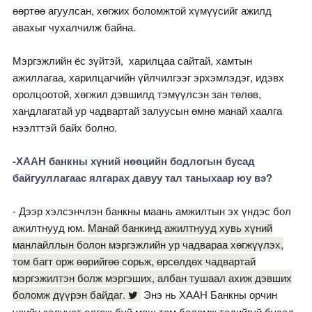
өөртөө агуулсан, хөгжих боломжтой хүмүүсийг ажилд
авахыг чухалчилж байна.
Мэргэжлийн ёс зүйтэй, харилцаа сайтай, хамтын
ажиллагаа, харилцагчийн үйлчилгээг эрхэмлэдэг, идэвх
оролцоотой, хөгжил дэвшилд тэмүүлсэн зан төлөв,
хандлагатай ур чадвартай залуусын өмнө манай хаалга
нээлттэй байх болно.
-ХААН банкны хүний нөөцийн бодлогын бусад
байгууллагаас ялгарах давуу тал таныхаар юу вэ?
- Дээр хэлсэнчлэн банкны маань амжилтын эх үндэс бол
ажилтнууд юм.
Манай банкинд ажилтнууд хувь хүний
манлайллын болон мэргэжлийн ур чадвараа хөгжүүлэх,
том багт орж өөрийгөө сорьж, өрсөлдөх чадвартай
мэргэжилтэн болж мэргэших, албан тушаал ахиж дэвших
боломж дүүрэн байдаг.
Энэ нь ХААН Банкны орчин
үеийн залууст олгож буй маш том боломж төдийгүй бусад