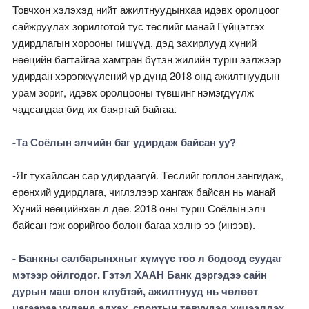
Товчхон хэлэхэд нийт ажилтнуудынхаа идэвх оролцоог
сайжруулах зорилготой тус төслийг манай Гүйцэтгэх
удирдлагын хорооны гишүүд, дэд захирлууд хүний
нөөцийн багтайгаа хамтран бүтэн жилийн турш ээлжээр
удирдан хэрэгжүүлсний үр дүнд 2018 онд ажилтнуудын
урам зориг, идэвх оролцооны түвшинг нэмэгдүүлж
чадсандаа бид их баяртай байгаа.
-Та Соёлын элчийн баг удирдаж байсан уу?
-Яг тухайлсан сар удирдаагүй. Төслийг голлон зангидаж,
ерөнхий удирдлага, чиглэлээр хангаж байсан нь манай
Хүний нөөцийнхөн л дөө. 2018 оны турш Соёлын элч
байсан гэж өөрийгөө болон багаа хэлнэ ээ (инээв).
- Банкны салбарынхныг хүмүүс тоо л бодоод суудаг
мэтээр ойлгодог. Гэтэл ХААН Банк дэргэдээ сайн
дурын маш олон клубтэй, ажилтнууд нь чөлөөт
цагаараа ууланд алхах, спортын төвүүдэд хичээллэх,