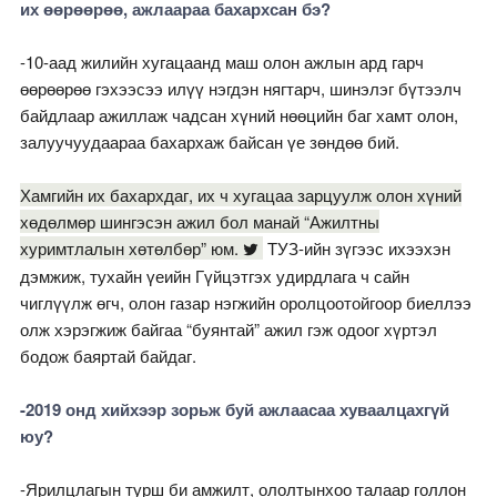
их өөрөөрөө, ажлаараа бахархсан бэ?
-10-аад жилийн хугацаанд маш олон ажлын ард гарч
өөрөөрөө гэхээсээ илүү нэгдэн нягтарч, шинэлэг бүтээлч
байдлаар ажиллаж чадсан хүний нөөцийн баг хамт олон,
залуучуудаараа бахархаж байсан үе зөндөө бий.
Хамгийн их бахархдаг, их ч хугацаа зарцуулж олон хүний
хөдөлмөр шингэсэн ажил бол манай “Ажилтны
хуримтлалын хөтөлбөр” юм.
ТУЗ-ийн зүгээс ихээхэн
дэмжиж, тухайн үеийн Гүйцэтгэх удирдлага ч сайн
чиглүүлж өгч, олон газар нэгжийн оролцоотойгоор биеллээ
олж хэрэгжиж байгаа “буянтай” ажил гэж одоог хүртэл
бодож баяртай байдаг.
-2019 онд хийхээр зорьж буй ажлаасаа хуваалцахгүй
юу?
-Ярилцлагын турш би амжилт, ололтынхоо талаар голлон