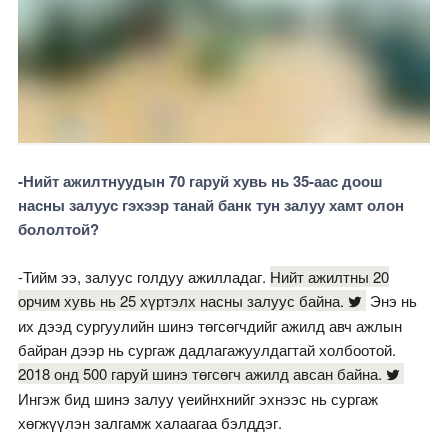
-Нийт ажилтнуудын 70 гаруй хувь нь 35-аас доош
насны залуус гэхээр танай банк тун залуу хамт олон
бололтой?
-Тийм ээ, залуус голдуу ажилладаг.
Нийт ажилтны 20
орчим хувь нь 25 хүртэлх насны залуус байна.
Энэ нь
их дээд сургуулийн шинэ төгсөгчдийг ажилд авч ажлын
байран дээр нь сургаж дадлагажуулдагтай холбоотой.
2018 онд 500 гаруй шинэ төгсөгч ажилд авсан байна.
Ингэж бид шинэ залуу үеийнхнийг эхнээс нь сургаж
хөгжүүлэн залгамж халаагаа бэлддэг.