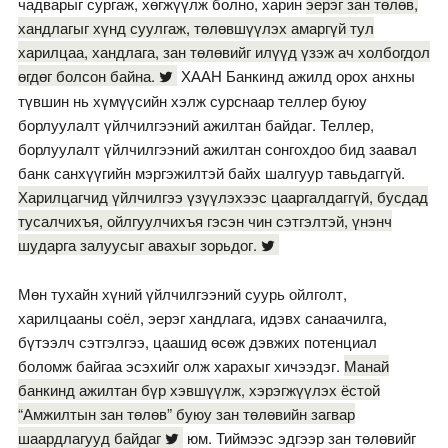
чадварыг сургаж, хөгжүүлж болно, харин
эерэг зан төлөв,
хандлагыг хүнд суулгаж, төлөвшүүлэх амаргүй тул
харилцаа, хандлага, зан төлөвийг илүүд үзэж ач холбогдол
өгдөг болсон байна.
ХААН Банкинд ажилд орох анхны
түвшин нь хүмүүсийн хэлж сурснаар теллер буюу
борлуулалт үйлчилгээний ажилтан байдаг. Теллер,
борлуулалт үйлчилгээний ажилтан сонгохдоо бид заавал
банк санхүүгийн мэргэжилтэй байх шалгуур тавьдаггүй.
Харилцагчид үйлчилгээ үзүүлэхээс цааргалдаггүй, бусдад
тусалчихъя, ойлгуулчихъя гэсэн чин сэтгэлтэй, үнэнч
шударга залуусыг авахыг зорьдог.
Мөн тухайн хүний үйлчилгээний суурь ойлголт,
харилцааны соёл, эерэг хандлага, идэвх санаачилга,
бүтээлч сэтгэлгээ, цаашид өсөж дэвжих потенциал
боломж байгаа эсэхийг олж харахыг хичээдэг.
Манай
банкинд ажилтан бүр хэвшүүлж, хэрэгжүүлэх ёстой
“Амжилтын зан төлөв” буюу зан төлөвийн загвар
шаардлагууд байдаг
юм. Тиймээс эдгээр зан төлөвийг