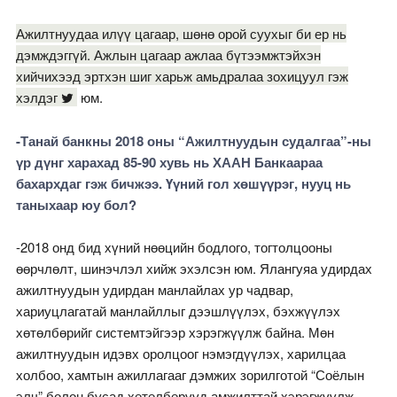
Ажилтнуудаа илүү цагаар, шөнө орой суухыг би ер нь
дэмждэггүй. Ажлын цагаар ажлаа бүтээмжтэйхэн
хийчихээд эртхэн шиг харьж амьдралаа зохицуул гэж
хэлдэг
юм.
-Танай банкны 2018 оны “Ажилтнуудын судалгаа”-ны
үр дүнг харахад 85-90 хувь нь ХААН Банкаараа
бахархдаг гэж бичжээ. Үүний гол хөшүүрэг, нууц нь
таныхаар юу бол?
-2018 онд бид хүний нөөцийн бодлого, тогтолцооны
өөрчлөлт, шинэчлэл хийж эхэлсэн юм. Ялангуяа удирдах
ажилтнуудын удирдан манлайлах ур чадвар,
хариуцлагатай манлайллыг дээшлүүлэх, бэхжүүлэх
хөтөлбөрийг системтэйгээр хэрэгжүүлж байна. Мөн
ажилтнуудын идэвх оролцоог нэмэгдүүлэх, харилцаа
холбоо, хамтын ажиллагааг дэмжих зорилготой “Соёлын
элч” болон бусад хөтөлбөрүүд амжилттай хэрэгжүүлж,