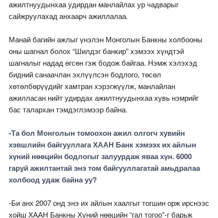
ажилтнуудынхаа удирдан манлайлах ур чадварыг
сайжруулахад анхаарч ажиллалаа.
Манай багийн ажлыг үнэлэн Монголын Банкны холбооны
оны шагнал болох “Шилдэг банкир” хэмээх хүндтэй
шагналыг надад өгсөн гэж бодож байгаа. Нэмж хэлэхэд
бидний санаачлан эхлүүлсэн бодлого, төсөл
хөтөлбөрүүдийг хамтран хэрэгжүүлж, манлайлан
ажилласан нийт удирдах ажилтнуудынхаа хувь нэмрийг
бас талархан тэмдэглэмээр байна.
-Та бол Монголын томоохон ажил олгогч хувийн
хэвшлийн байгууллага ХААН Банк хэмээх их айлын
хүний нөөцийн бодлогыг залуурдаж яваа хүн. 6000
гаруй ажилтантай энэ том байгууллагатай амьдралаа
холбоод удаж байна уу?
-Би анх 2007 онд энэ их айлын хаалгыг тогшин орж ирснээс
хойш ХААН Банкны Хүний нөөцийн “гал тогоо”-г барьж