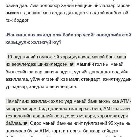
байна даа. Ийм болохоор Хүний нөөцийн чиглэлээр гарсан
амжилт, дэвшил, мөн алдаа дутагдал ч надтай холбоотой
гэж боддог.
-Банкинд анх ажилд орж байх тэр үеийг өнөөдрийнхтэй
харьцуулж хэлэхгүй юү?
-
10-аад жилийн өмнөхтэй харьцуулахад манай банк маш
их өөрчлөгдөж шинэчлэгдсэн.
Хамгийн гол нь манай
бизнесийн загвар шинэчлэгдэж, үүнийг дагаад дотоод үйл
ажиллагаа, үйлчилгээний хэв маяг, стандарт, ажилтнуудын
ур чадвар, хандлага өөрчлөгдсөн.
Намайг анх ажиллаж эхлэх үед манай банк анхныхаа АТМ-
ыг оруулж ирж, бид цалингаа теллерээс биш, АМТ-ээс авч
технологийн дэвшлийг өөр дээрээ мэдэрч, хэрэглэж сурч
байлаа.
Одоо манай банкны нийт гүйлгээний 95 хувь нь
цахимаар буюу АТМ, карт, интернэт банкаар хийгдэж