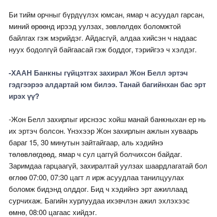
Би тийм орчныг бүрдүүлэх юмсан, ямар ч асуудал гарсан,
миний өрөөнд ирээд уулзах, зөвлөлдөх боломжтой
байлгах гэж мэрийдэг. Айдасгүй, алдаа хийсэн ч надаас
нуух бодолгүй байгаасай гэж боддог, тэрийгээ ч хэлдэг.
-ХААН Банкны гүйцэтгэх захирал Жон Белл эртэч
гэдгээрээ алдартай юм билээ. Танай багийнхан бас эрт
ирэх үү?
-Жон Белл захирлыг ирснээс хойш манай банкныхан ер нь
их эртэч болсон. Үнэхээр Жон захирлын ажлын хуваарь
бараг 15, 30 минутын зайтайгаар, аль хэдийнэ
төлөвлөгдөөд, ямар ч сул цаггүй болчихсон байдаг.
Заримдаа гарцаагүй, захиралтай уулзах шаардлагатай бол
өглөө 07:00, 07:30 цагт л ирж асуудлаа танилцуулах
боломж бидэнд олддог. Бид ч хэдийнэ эрт ажиллаад
сурчихаж. Багийн хурлуудаа ихэвчлэн ажил эхлэхээс
өмнө, 08:00 цагаас хийдэг.