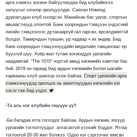
арга хэмжээ зохион байгуулахдаа бид клубийнхээ
залуусыг олноор оролцуулдаг. Саяхан Hомонд
дурлагсдын клуб нээгдсэн. Манайхан бас урлаг, спортын
авьяастнууд олонтой. Банк хоорондын тэмцээн үндэсний
лигийн тэмцээнээс дутахааргүй гал гарсан, өрсөлдөөнтэй
болдог. Тамирчдын түвшин, ур чадвар ч их өндөр. Бид
банк хоорондын тэмцээнүүдийн медалийн тавцангаас ер
буухгүй шүү. Хоёр жил тутам зохиогддог урлагийн
наадамтай. “The 1010” нэртэй амьд хөгжмийн хамтлаг бас
бий. 2019 он гараад бид ардын хөгжмийн болон шагайн
харвааны клуб шинээр нээж байгаа.
Спорт урлагийн арга
хэмжээнүүдэд оролцох нь ажилтнуудын хөгжлийн нэг
хэсэг гэж бид үздэг.
-Та аль нэг клубийн гишүүн үү?
-Би багадаа ятга тоглодог байлаа. Ардын хөгжим, язгуур
урлагийн тоглолтуудыг алгасахгүй үзэхийг боддог. Ятгаа
тоглоогүй 20-30 жил болжээ. Одоо нэг сэргээчих юмсан