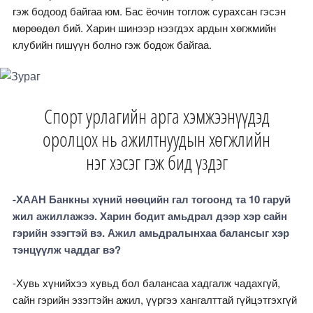
гэж бодоод байгаа юм. Бас ёочин тоглож сурахсан гэсэн
мөрөөдөл бий. Харин шинээр нээгдэх ардын хөгжмийн
клубийн гишүүн болно гэж бодож байгаа.
Спорт урлагийн арга хэмжээнүүдэд
оролцох нь ажилтнуудын хөгжлийн
нэг хэсэг гэж бид үздэг
-ХААН Банкны хүний нөөцийн гал тогоонд та 10 гаруй
жил ажиллажээ. Харин бодит амьдрал дээр хэр сайн
гэрийн эзэгтэй вэ. Ажил амьдралынхаа балансыг хэр
тэнцүүлж чаддаг вэ?
-Хувь хүнийхээ хувьд бол балансаа хадгалж чадахгүй,
сайн гэрийн эзэгтэйн ажил, үүргээ хангалттай гүйцэтгэхгүй