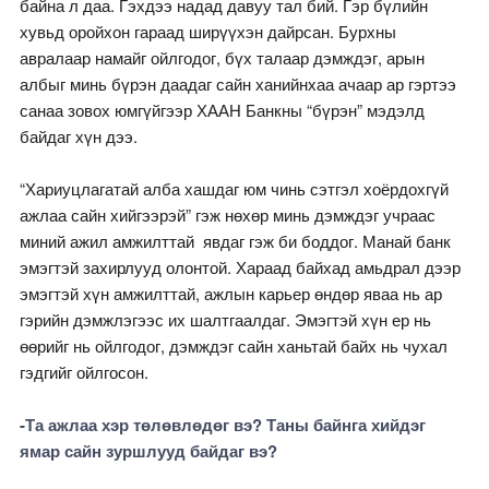
байна л даа. Гэхдээ надад давуу тал бий. Гэр бүлийн
хувьд оройхон гараад ширүүхэн дайрсан. Бурхны
авралаар намайг ойлгодог, бүх талаар дэмждэг, арын
албыг минь бүрэн даадаг сайн ханийнхаа ачаар ар гэртээ
санаа зовох юмгүйгээр ХААН Банкны “бүрэн” мэдэлд
байдаг хүн дээ.
“Хариуцлагатай алба хашдаг юм чинь сэтгэл хоёрдохгүй
ажлаа сайн хийгээрэй” гэж нөхөр минь дэмждэг учраас
миний ажил амжилттай явдаг гэж би боддог. Манай банк
эмэгтэй захирлууд олонтой. Хараад байхад амьдрал дээр
эмэгтэй хүн амжилттай, ажлын карьер өндөр яваа нь ар
гэрийн дэмжлэгээс их шалтгаалдаг. Эмэгтэй хүн ер нь
өөрийг нь ойлгодог, дэмждэг сайн ханьтай байх нь чухал
гэдгийг ойлгосон.
-Та ажлаа хэр төлөвлөдөг вэ? Таны байнга хийдэг
ямар сайн зуршлууд байдаг вэ?