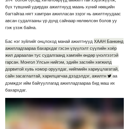
бүх түвшний удирдах ажилтнууд маань хүний нөөцийн
багтайгаа нягт хамтран ажилласан зэрэг нь ажилтнуудаас
авсан судалгааны үр дүнд сайнаар нөлөөлсөн болов уу
гэж үзэж байна.
Бас нэг зүйлийг онцлоход манай ажилтнууд
ХААН Банкинд
ажилладгаараа бахархдаг гэсэн үзүүлэлт сүүлийн хоёр
жил дараалан тус судалгаанд хамгийн өндөр үнэлгээтэй
гарсан. Монгол Улсын нийгэм, эдийн засгийн хөгжилд
дорвитой хувь нэмэр оруулдаг, нийгмийн хариуцлагатай,
сайн засаглалтай, харилцагчаа дээдэлдэг, ажилтн
аа
дэмждэг ийм байгууллагад ажилладгаараа бид маш их
бахархдаг.