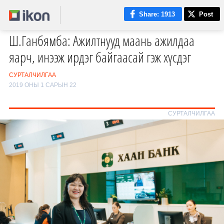
Share
: 1913
Post
Ш.Ганбямба: Ажилтнууд маань ажилдаа
яарч, инээж ирдэг байгаасай гэж хүсдэг
СУРТАЛЧИЛГАА
2019 ОНЫ 1 САРЫН 22
СУРТАЛЧИЛГАА