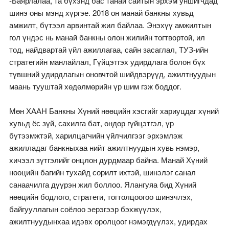
-Баярлалаа, та бүхэнд бас танай сайтын эрхэм уншигчдад
шинэ оны мэнд хүргэе. 2018 он манай банкны хувьд
амжилт, бүтээл арвинтай жил байлаа. Энэхүү амжилтын
гол үндэс нь манай банкны олон жилийн тогтвортой, ил
тод, найдвартай үйл ажиллагаа, сайн засаглал, ТУЗ-ийн
стратегийн манлайлал, Гүйцэтгэх удирдлага болон бүх
түвшний удирдлагын оновчтой шийдвэрүүд, ажилтнуудын
маань тууштай хөдөлмөрийн үр шим гэж боддог.
Мөн ХААН Банкны Хүний нөөцийн хэсгийг хариуцдаг хүний
хувьд ёс зүй, сахилга бат, өндөр гүйцэтгэл, үр
бүтээмжтэй, харилцагчийн үйлчилгээг эрхэмлэж
ажилладаг банкныхаа нийт ажилтнуудын хувь нэмэр,
хичээл зүтгэлийг онцлон дурдмаар байна. Манай Хүний
нөөцийн багийн тухайд сорилт ихтэй, шинэлэг санал
санаачилга дүүрэн жил боллоо. Ялангуяа бид Хүний
нөөцийн бодлого, стратеги, тогтолцоогоо шинэчлэх,
байгууллагын соёлоо эерэгээр бэхжүүлэх,
ажилтнуудынхаа идэвх оролцоог нэмэгдүүлэх, удирдах