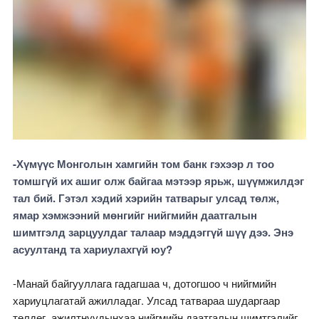
-Хүмүүс Монголын хамгийн том банк гэхээр л тоо
томшгүй их ашиг олж байгаа мэтээр ярьж, шүүмжилдэг
тал бий. Гэтэл хэдий хэрийн татварыг улсад төлж,
ямар хэмжээний мөнгийг нийгмийн даатгалын
шимтгэлд зарцуулдаг талаар мэддэггүй шүү дээ. Энэ
асуултанд та хариулахгүй юу?
-Манай байгууллага гадагшаа ч, дотогшоо ч нийгмийн
хариуцлагатай ажилладаг. Улсад татвараа шударгаар
төлдөг, ажилтнуудынхаа нийгмийн даатгалын шимтгэлийг