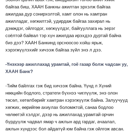
байгаа биш, ХААН Банкны ажилтан эрхэлж байгаа
ажилдаа дур сонирхолтой, хамт олон нь хамтран
ажилладаг, хөгжилтэй, удирдаж байгаа захирал нь
дэмждэг, ойлгодог, хөгжүүлдэг, байгууллага нь эерэг
соёлтой байвал тэр хүн ажилдаа ирэхдээ дуртай байна
биз дээ? ХААН Банкинд орсноосоо хойш ярьж,
хэрэгжүүлэхийг хичээж байгаа зүйл энэ л дээ.
-Үнэхээр ажиллахад урамтай, гоё газар болж чадсан уу,
ХААН Банк?
-Тийм байлгах гэж бид хичээж байна. Үүнд л Хүний
нөөцийн бодлого, стратеги бүхнээ чиглүүлж, энэ олон
төсөл, хөтөлбөрийг хамтран хэрэгжүүлж байна. Залуучууд
хөгжих, өөрийгөө ахиулах боломжтой, санаа бодлоо
чөлөөтэй хэлдэг, дээр нь ажиллахад урамтай орчин
бүрдүүлж чадвал ямар ч ажлын ард гардаг, ачаалал,
ажлын хүндээс бол айдаггүй юм байна гэж ойлгож авсан.