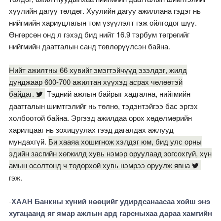
хуулийн дагуу төлдөг. Хуулийн дагуу ажиллана гэдэг нь
нийгмийн хариуцлагын том үзүүлэлт гэж ойлгодог шүү.
Өнгөрсөн онд л гэхэд бид нийт 16.9 тэрбум төгрөгийг
нийгмийн даатгалын санд төвлөрүүлсэн байна.
Нийт ажилтны 66 хувийг эмэгтэйчүүд эзэлдэг, жилд
дунджаар 600-700 ажилтан хүүхэд асрах чөлөөтэй
байдаг.
Тэдний ажлын байрыг хадгална, нийгмийн
даатгалын шимтгэлийг нь төлнө, тэдэнтэйгээ бас эргэх
холбоотой байна. Эргээд ажилдаа орох хөдөлмөрийн
харилцааг нь зохицуулах гээд дагалдах ажлууд
мундахгүй.
Би хааяа хошигнож хэлдэг юм, бид улс орны
эдийн засгийн хөгжилд хувь нэмэр оруулаад зогсохгүй, хүн
амын өсөлтөнд ч тодорхой хувь нэмрээ оруулж явна
гэж.
-
ХААН
Банкны хүний нөөцийг удирдсанаасаа хойш энэ
хугацаанд яг ямар ажлын ард гарсныхаа дараа хамгийн