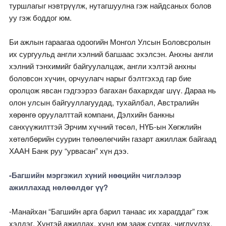
туршлагыг нэвтрүүлж, нутагшуулна гэж найдсаных болов
уу гэж боддог юм.
Би ажлын гараагаа одоогийн Монгол Улсын Боловсролын
их сургуульд англи хэлний багшаас эхэлсэн. Анхны англи
хэлний тэнхимийг байгуулалцаж, англи хэлтэй анхны
боловсон хүчин, орчуулагч нарыг бэлтгэхэд гар бие
оролцож явсан гэдгээрээ багахан бахархдаг шүү. Дараа нь
олон улсын байгууллагуудад, тухайлбал, Австралийн
хөрөнгө оруулалттай компани, Дэлхийн банкны
санхүүжилттэй Эрчим хүчний төсөл, НҮБ-ын Хөгжлийн
хөтөлбөрийн суурин төлөөлөгчийн газарт ажиллаж байгаад
ХААН Банк руу “урвасан” хүн дээ.
-Багшийн мэргэжил хүний нөөцийн чиглэлээр
ажиллахад нөлөөлдөг үү?
-Манайхан “Багшийн арга барил танаас их харагддаг” гэж
хэлдэг. Хүнтэй ажиллах, хүнд юм зааж сургах, чиглүүлэх,