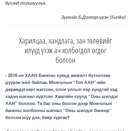
бүхэнд толилуулъя.
Зургийг Б.Долгорсүрэн (Suniko)
Харилцаа, хандлага, зан төлөвийг
илүүд үзэж ач холбогдол өгдөг
болсон
- 2018 он ХААН Банкны хувьд амжилт бүтээлээр
дүүрэн жил байлаа. Монголын “Топ ААН”-ийн
дөрөвдүгээрт жагссан, олон улсын нэр хүндтэй хэд
хэдэн шагнал хүртсэн. Хамгийн сүүлд “Оны шилдэг
ААН” боллоо. Та бас оны босгон дээр Монголын
банкны холбооны шагнал “Оны шилдэг банкир”
болсон шүү дээ, баяр хүргэе?