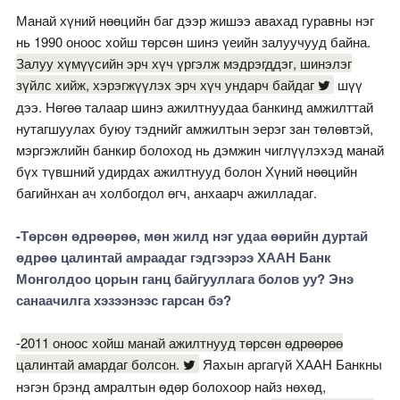
Манай хүний нөөцийн баг дээр жишээ авахад гуравны нэг
нь 1990 оноос хойш төрсөн шинэ үеийн залуучууд байна.
Залуу хүмүүсийн эрч хүч үргэлж мэдрэгддэг, шинэлэг
зүйлс хийж, хэрэгжүүлэх эрч хүч ундарч байдаг
шүү
дээ. Нөгөө талаар шинэ ажилтнуудаа банкинд амжилттай
нутагшуулах буюу тэднийг амжилтын эерэг зан төлөвтэй,
мэргэжлийн банкир болоход нь дэмжин чиглүүлэхэд манай
бүх түвшний удирдах ажилтнууд болон Хүний нөөцийн
багийнхан ач холбогдол өгч, анхаарч ажилладаг.
-Төрсөн өдрөөрөө, мөн жилд нэг удаа өөрийн дуртай
өдрөө цалинтай амраадаг гэдгээрээ ХААН Банк
Монголдоо цорын ганц байгууллага болов уу? Энэ
санаачилга хэзээнээс гарсан бэ?
-
2011 оноос хойш манай ажилтнууд төрсөн өдрөөрөө
цалинтай амардаг болсон.
Яахын аргагүй ХААН Банкны
нэгэн брэнд амралтын өдөр болохоор найз нөхөд,