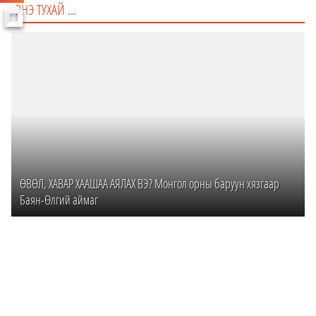
ХАЖУУ ТИЙШ ГҮЙЛГЭН ҮЗНЭ ҮҮ ➡
ЭНЭ ТУХАЙ ...
ӨВӨЛ, ХАВАР ХААШАА АЯЛАХ ВЭ? Монгол орны баруун хязгаар
Баян-Өлгий аймаг